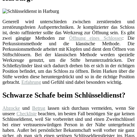
Generell wird unterschieden zwischen zerstörenden und
zerstörungsfreien Aufsperrtechniken. Je komplizierter das Schloss
ist, desto raffinierter sollte das Werkzeug zur Öffnung sein. Es gibt
zwei gängige Methoden zur
Öffnung eines Schlosses
: Die
Perkussionsmethode und die klassische Methode. Die
Perkussionsmethode arbeitet mit Klopfen und dient dem Öffnen von
Stiftschlössern. Bei der klassischen Methode werden spezielle
Werkzeuge genutzt, um die Stifte herunterzudrücken. Der
Schließzylinder lässt sich dadurch drehen bis er sich in der richtigen
Position befindet, um das Schloss zu öffnen. Beim Harken über die
Stifte werden diese heruntergedrückt und so in die richtige Position
gebracht.
Erfahrung
und Gefühl sind dabei besonders wichtig.
Schwarze Schafe beim Schlüsseldienst?
Abzocke
und
Betrug
lassen sich durchaus vermeiden, wenn Sie
unsere
Checkliste
beachten, im besten Fall benötigen Sie gar keinen
Schlüsseldienst, weil Sie vorbereitet sind und einen Zweitschlüssel
bei einer vertrauenswürdigen Person in der Nähe untergebracht
haben. Außer bei persönlicher Bekanntschaft weiß vorher nie ganz
sicher, ob man sich einen seriösen Schlüsseldienstleister ins Haus