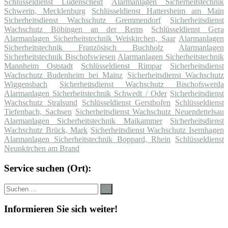
Schlüsseldienst Lüdenscheid
Alarmanlagen Sicherheitstechnik
Schwerin, Mecklenburg
Schlüsseldienst Hattersheim am Main
Sicherheitsdienst Wachschutz Gremmendorf
Sicherheitsdienst
Wachschutz Böbingen an der Rems
Schlüsseldienst Gera
Alarmanlagen Sicherheitstechnik Weiskirchen, Saar
Alarmanlagen
Sicherheitstechnik Französisch Buchholz
Alarmanlagen
Sicherheitstechnik Bischofswiesen
Alarmanlagen Sicherheitstechnik
Mannheim Oststadt
Schlüsseldienst Rimpar
Sicherheitsdienst
Wachschutz Budenheim bei Mainz
Sicherheitsdienst Wachschutz
Wiggensbach
Sicherheitsdienst Wachschutz Bischofswerda
Alarmanlagen Sicherheitstechnik Schwedt / Oder
Sicherheitsdienst
Wachschutz Stralsund
Schlüsseldienst Gersthofen
Schlüsseldienst
Tiefenbach, Sachsen
Sicherheitsdienst Wachschutz Neuendettelsau
Alarmanlagen Sicherheitstechnik Maikammer
Sicherheitsdienst
Wachschutz Brück, Mark
Sicherheitsdienst Wachschutz Isernhagen
Alarmanlagen Sicherheitstechnik Boppard, Rhein
Schlüsseldienst
Neunkirchen am Brand
Service suchen (Ort):
Suche
Suchen
nach:
Informieren Sie sich weiter!