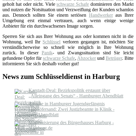
geholt hat oder nicht. Viele
schwarze Schafe
dominieren den Markt
und nutzen die Notsituation und Verzweiflung der Kunden schamlos
aus. Dennoch sollten Sie einem seriösen
Handwerker
aus Ihrer
Umgebung erst einmal vertrauen, auch wenn einige wenige
Anbieter für ein durchwachsenes Image sorgen.
Sperren Sie sich aus Ihrer Wohnung aus oder kommen nicht in die
Wohnung, weil Ihr
Schlüssel
verloren gegangen ist, möchten Sie
verständlicherweise so schnell wie möglich in Ihre Wohnung
zurück. In dieser
Panik
- und Zwangssituation sind Sie leicht
gefundene Opfer für
schwarze Schafe
,
Abzocker
und
Betrüger
. Bitte
informieren Sie sich deshalb vorher gut!
News zum Schlüsseldienst in Harburg
Karstadt-Deal: Bezirkspolitik erstaunt über
„Alleingang des Senats“ - Hamburger Abendblatt
Attacke in Hamburger Jugendgefängnis
Hahnöfersand: Zwei Justizbeamte in Klinik -
Hamburger Abendblatt
Modernisierung des Bürgerhauses Harburg -
Hamburg.de