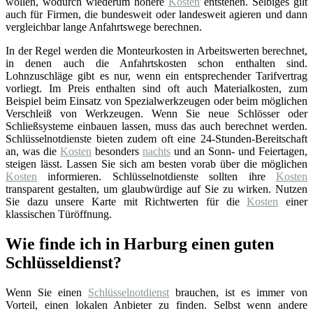
wollen, wodurch wiederum höhere
Kosten
entstehen. Selbiges gilt
auch für Firmen, die bundesweit oder landesweit agieren und dann
vergleichbar lange Anfahrtswege berechnen.
In der Regel werden die Monteurkosten in Arbeitswerten berechnet,
in denen auch die Anfahrtskosten schon enthalten sind.
Lohnzuschläge gibt es nur, wenn ein entsprechender Tarifvertrag
vorliegt. Im Preis enthalten sind oft auch Materialkosten, zum
Beispiel beim Einsatz von Spezialwerkzeugen oder beim möglichen
Verschleiß von Werkzeugen. Wenn Sie neue Schlösser oder
Schließsysteme einbauen lassen, muss das auch berechnet werden.
Schlüsselnotdienste bieten zudem oft eine 24-Stunden-Bereitschaft
an, was die
Kosten
besonders
nachts
und an Sonn- und Feiertagen,
steigen lässt. Lassen Sie sich am besten vorab über die möglichen
Kosten
informieren. Schlüsselnotdienste sollten ihre
Kosten
transparent gestalten, um glaubwürdige auf Sie zu wirken. Nutzen
Sie dazu unsere Karte mit Richtwerten für die
Kosten
einer
klassischen Türöffnung.
Wie finde ich in Harburg einen guten
Schlüsseldienst?
Wenn Sie einen
Schlüsselnotdienst
brauchen, ist es immer von
Vorteil, einen lokalen Anbieter zu finden. Selbst wenn andere