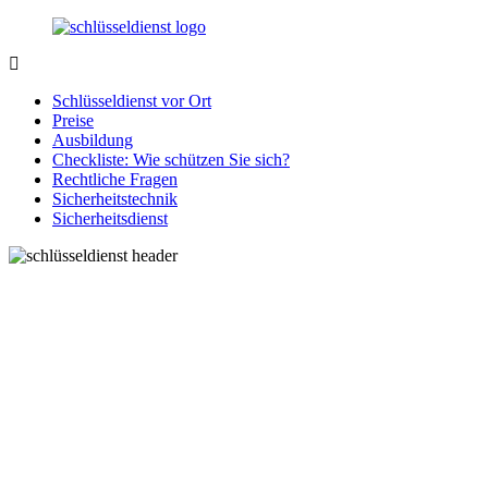
Zurück
zum
Inhalt
SchluesseldienstDirekt.de
Ihre
Notlage
Schlüsseldienst vor Ort
wird
Preise
gelöst!
Ausbildung
Checkliste: Wie schützen Sie sich?
Rechtliche Fragen
Sicherheitstechnik
Sicherheitsdienst