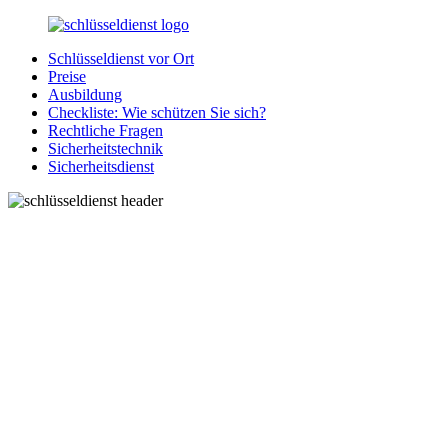
Zurück
zum
Schlüsseldienst vor Ort
Inhalt
SchluesseldienstDirekt.de
Ihre
Preise
Notlage
Ausbildung
wird
Checkliste: Wie schützen Sie sich?
gelöst!
Rechtliche Fragen
Sicherheitstechnik
Sicherheitsdienst