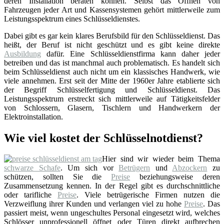
deren Installation beraten können. Selbst das Öffnen von
Fahrzeugen jeder Art und Kassensystemen gehört mittlerweile zum
Leistungsspektrum eines Schlüsseldienstes.
Dabei gibt es gar kein klares Berufsbild für den Schlüsseldienst. Das
heißt, der Beruf ist nicht geschützt und es gibt keine direkte
Ausbildung
dafür. Eine Schlüsseldienstfirma kann daher jeder
betreiben und das ist manchmal auch problematisch. Es handelt sich
beim Schlüsseldienst auch nicht um ein klassisches Handwerk, wie
viele annehmen. Erst seit der Mitte der 1960er Jahre etablierte sich
der Begriff Schlüsselfertigung und Schlüsseldienst. Das
Leistungsspektrum erstreckt sich mittlerweile auf Tätigkeitsfelder
von Schlossern, Glasern, Tischlern und Handwerkern der
Elektroinstallation.
Wie viel kostet der Schlüsselnotdienst?
Hier sind wir wieder beim Thema
schwarze Schafe
. Um sich vor
Betrügern
und
Abzockern
zu
schützen, sollten Sie die
Preise
beziehungsweise deren
Zusammensetzung kennen. In der Regel gibt es durchschnittliche
oder tarifliche
Preise
. Viele betrügerische Firmen nutzen die
Verzweiflung ihrer Kunden und verlangen viel zu hohe
Preise
. Das
passiert meist, wenn ungeschultes Personal eingesetzt wird, welches
Schlösser unprofessionell öffnet oder Türen direkt aufbrechen