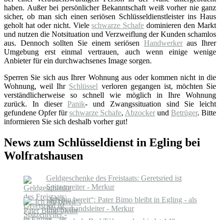
haben. Außer bei persönlicher Bekanntschaft weiß vorher nie ganz
sicher, ob man sich einen seriösen Schlüsseldienstleister ins Haus
geholt hat oder nicht. Viele
schwarze Schafe
dominieren den Markt
und nutzen die Notsituation und Verzweiflung der Kunden schamlos
aus. Dennoch sollten Sie einem seriösen
Handwerker
aus Ihrer
Umgebung erst einmal vertrauen, auch wenn einige wenige
Anbieter für ein durchwachsenes Image sorgen.
Sperren Sie sich aus Ihrer Wohnung aus oder kommen nicht in die
Wohnung, weil Ihr
Schlüssel
verloren gegangen ist, möchten Sie
verständlicherweise so schnell wie möglich in Ihre Wohnung
zurück. In dieser
Panik
- und Zwangssituation sind Sie leicht
gefundene Opfer für
schwarze Schafe
,
Abzocker
und
Betrüger
. Bitte
informieren Sie sich deshalb vorher gut!
News zum Schlüsseldienst in Egling bei
Wolfratshausen
Geldgeschenke des Freistaats: Geretsried ist
Spitzenreiter - Merkur
„Ich bin bereit“: Pater Bimo bleibt in Egling - als
Pfarrverbandsleiter - Merkur