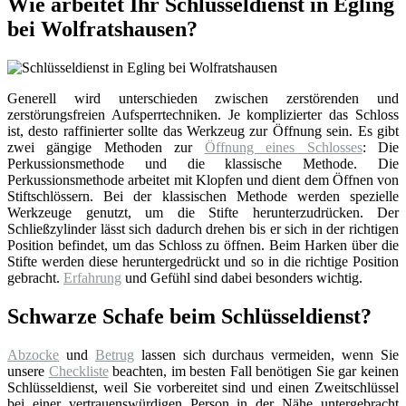
Wie arbeitet Ihr Schlüsseldienst in Egling
bei Wolfratshausen?
Generell wird unterschieden zwischen zerstörenden und
zerstörungsfreien Aufsperrtechniken. Je komplizierter das Schloss
ist, desto raffinierter sollte das Werkzeug zur Öffnung sein. Es gibt
zwei gängige Methoden zur
Öffnung eines Schlosses
: Die
Perkussionsmethode und die klassische Methode. Die
Perkussionsmethode arbeitet mit Klopfen und dient dem Öffnen von
Stiftschlössern. Bei der klassischen Methode werden spezielle
Werkzeuge genutzt, um die Stifte herunterzudrücken. Der
Schließzylinder lässt sich dadurch drehen bis er sich in der richtigen
Position befindet, um das Schloss zu öffnen. Beim Harken über die
Stifte werden diese heruntergedrückt und so in die richtige Position
gebracht.
Erfahrung
und Gefühl sind dabei besonders wichtig.
Schwarze Schafe beim Schlüsseldienst?
Abzocke
und
Betrug
lassen sich durchaus vermeiden, wenn Sie
unsere
Checkliste
beachten, im besten Fall benötigen Sie gar keinen
Schlüsseldienst, weil Sie vorbereitet sind und einen Zweitschlüssel
bei einer vertrauenswürdigen Person in der Nähe untergebracht