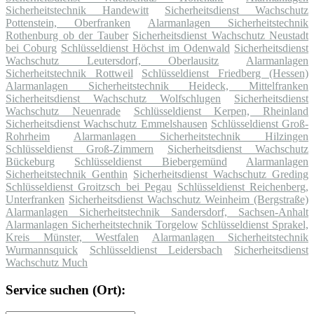
Sicherheitstechnik Handewitt
Sicherheitsdienst Wachschutz
Pottenstein, Oberfranken
Alarmanlagen Sicherheitstechnik
Rothenburg ob der Tauber
Sicherheitsdienst Wachschutz Neustadt
bei Coburg
Schlüsseldienst Höchst im Odenwald
Sicherheitsdienst
Wachschutz Leutersdorf, Oberlausitz
Alarmanlagen
Sicherheitstechnik Rottweil
Schlüsseldienst Friedberg (Hessen)
Alarmanlagen Sicherheitstechnik Heideck, Mittelfranken
Sicherheitsdienst Wachschutz Wolfschlugen
Sicherheitsdienst
Wachschutz Neuenrade
Schlüsseldienst Kerpen, Rheinland
Sicherheitsdienst Wachschutz Emmelshausen
Schlüsseldienst Groß-
Rohrheim
Alarmanlagen Sicherheitstechnik Hilzingen
Schlüsseldienst Groß-Zimmern
Sicherheitsdienst Wachschutz
Bückeburg
Schlüsseldienst Biebergemünd
Alarmanlagen
Sicherheitstechnik Genthin
Sicherheitsdienst Wachschutz Greding
Schlüsseldienst Groitzsch bei Pegau
Schlüsseldienst Reichenberg,
Unterfranken
Sicherheitsdienst Wachschutz Weinheim (Bergstraße)
Alarmanlagen Sicherheitstechnik Sandersdorf, Sachsen-Anhalt
Alarmanlagen Sicherheitstechnik Torgelow
Schlüsseldienst Sprakel,
Kreis Münster, Westfalen
Alarmanlagen Sicherheitstechnik
Wurmannsquick
Schlüsseldienst Leidersbach
Sicherheitsdienst
Wachschutz Much
Service suchen (Ort):