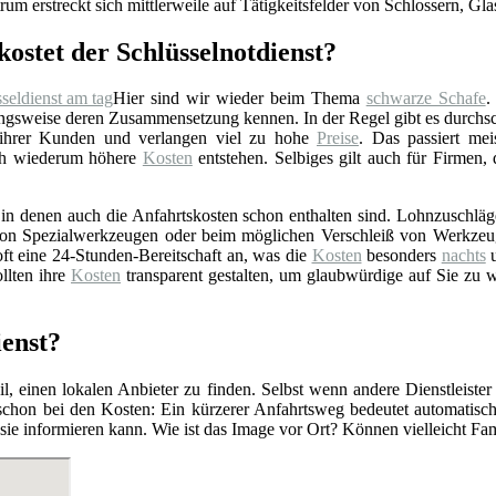
rum erstreckt sich mittlerweile auf Tätigkeitsfelder von Schlossern, Gl
kostet der Schlüsselnotdienst?
Hier sind wir wieder beim Thema
schwarze Schafe
.
gsweise deren Zusammensetzung kennen. In der Regel gibt es durchschn
 ihrer Kunden und verlangen viel zu hohe
Preise
. Das passiert mei
rch wiederum höhere
Kosten
entstehen. Selbiges gilt auch für Firmen,
n denen auch die Anfahrtskosten schon enthalten sind. Lohnzuschläge 
z von Spezialwerkzeugen oder beim möglichen Verschleiß von Werkzeu
ft eine 24-Stunden-Bereitschaft an, was die
Kosten
besonders
nachts
u
llten ihre
Kosten
transparent gestalten, um glaubwürdige auf Sie zu 
ienst?
l, einen lokalen Anbieter zu finden. Selbst wenn andere Dienstleister
 schon bei den Kosten: Ein kürzerer Anfahrtsweg bedeutet automatis
r sie informieren kann. Wie ist das Image vor Ort? Können vielleicht F