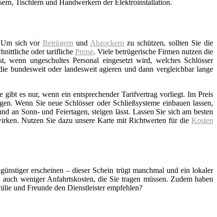
asern, Tischlern und Handwerkern der Elektroinstallation.
 Um sich vor
Betrügern
und
Abzockern
zu schützen, sollten Sie die
ittliche oder tarifliche
Preise
. Viele betrügerische Firmen nutzen die
st, wenn ungeschultes Personal eingesetzt wird, welches Schlösser
 die bundesweit oder landesweit agieren und dann vergleichbar lange
gibt es nur, wenn ein entsprechender Tarifvertrag vorliegt. Im Preis
gen. Wenn Sie neue Schlösser oder Schließsysteme einbauen lassen,
nd an Sonn- und Feiertagen, steigen lässt. Lassen Sie sich am besten
wirken. Nutzen Sie dazu unsere Karte mit Richtwerten für die
Kosten
 günstiger erscheinen – dieser Schein trügt manchmal und ein lokaler
ch auch weniger Anfahrtskosten, die Sie tragen müssen. Zudem haben
amilie und Freunde den Dienstleister empfehlen?