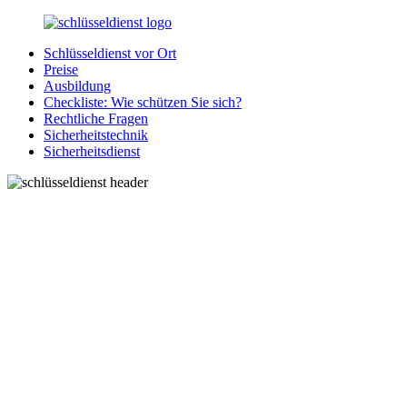
Zurück
zum
Schlüsseldienst vor Ort
Inhalt
SchluesseldienstDirekt.de
Ihre
Preise
Notlage
Ausbildung
wird
Checkliste: Wie schützen Sie sich?
gelöst!
Rechtliche Fragen
Sicherheitstechnik
Sicherheitsdienst