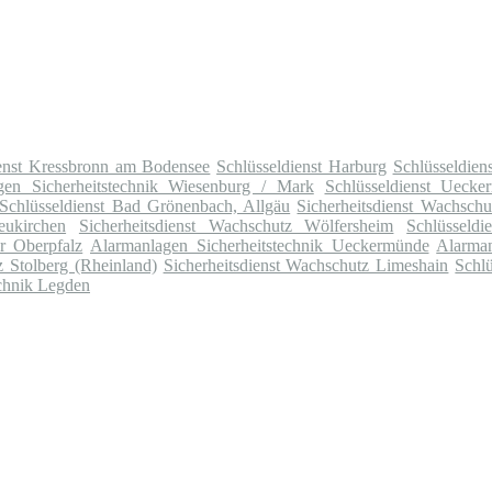
ienst Kressbronn am Bodensee
Schlüsseldienst Harburg
Schlüsseldien
gen Sicherheitstechnik Wiesenburg / Mark
Schlüsseldienst Uecke
Schlüsseldienst Bad Grönenbach, Allgäu
Sicherheitsdienst Wachsch
eukirchen
Sicherheitsdienst Wachschutz Wölfersheim
Schlüsseldi
r Oberpfalz
Alarmanlagen Sicherheitstechnik Ueckermünde
Alarman
z Stolberg (Rheinland)
Sicherheitsdienst Wachschutz Limeshain
Schl
chnik Legden