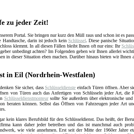
fe zu jeder Zeit!
serem Portal. Sie bringen nur kurz den Müll raus und schon ist es passi
Handtasche, darin ist jedoch kein
Schlüssel
. Diese panische Situati
hloss klemmt. In all diesen Fällen bleibt Ihnen oft nur eins: Ihr
Schlüs
ggeber unbedingt achten? Im Folgenden geben wir Ihnen allerlei wich
en in dieser Situation eben machen. Darüber hinaus bieten wir Ihnen 
st in Eil (Nordrhein-Westfalen)
 denken Sie sicher, dass
Schlüsseldienste
einfach Türen öffnen. Aber si
nen von Türen auch das Anfertigen von Schlüsseln jeder Art, die 
Ein
Schlüsseldienstmonteur
sollte Sie außerdem über elektronische un
ation beraten können. Selbst das Öffnen von Fahrzeugen jeder Art u
tes.
gar kein klares Berufsbild für den Schlüsseldienst. Das heißt, der Beru
stfirma kann daher jeder betreiben und das ist manchmal auch prob
ndwerk, wie viele annehmen. Erst seit der Mitte der 1960er Jahre eta