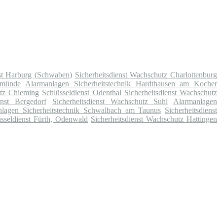
st Harburg (Schwaben)
Sicherheitsdienst Wachschutz Charlottenburg
rmünde
Alarmanlagen Sicherheitstechnik Hardthausen am Kocher
utz Chieming
Schlüsseldienst Odenthal
Sicherheitsdienst Wachschutz
enst Bergedorf
Sicherheitsdienst Wachschutz Suhl
Alarmanlagen
lagen Sicherheitstechnik Schwalbach am Taunus
Sicherheitsdienst
üsseldienst Fürth, Odenwald
Sicherheitsdienst Wachschutz Hattingen