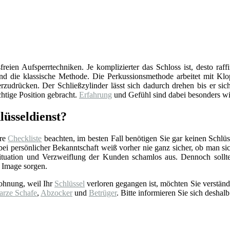
reien Aufsperrtechniken. Je komplizierter das Schloss ist, desto raff
d die klassische Methode. Die Perkussionsmethode arbeitet mit Klop
zudrücken. Der Schließzylinder lässt sich dadurch drehen bis er sich
chtige Position gebracht.
Erfahrung
und Gefühl sind dabei besonders wi
lüsseldienst?
ere
Checkliste
beachten, im besten Fall benötigen Sie gar keinen Schlüss
 persönlicher Bekanntschaft weiß vorher nie ganz sicher, ob man sich 
tuation und Verzweiflung der Kunden schamlos aus. Dennoch sollt
 Image sorgen.
ohnung, weil Ihr
Schlüssel
verloren gegangen ist, möchten Sie verständ
arze Schafe
,
Abzocker
und
Betrüger
. Bitte informieren Sie sich deshalb