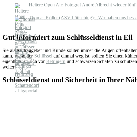
Heitere Open Air: Fotograf André Albrecht wieder fünf 
Thomas Köller (ASV Pöttsching): „Wir haben uns besser 
Gut informiert zum Schlüsseldienst in Eil
Sie als Auftraggeber und Kunde sollten immer die Augen offenhalte
kann, wenn der
Schlüssel
auf einmal weg ist, sollten Sie einen küh
eigentlich ist, sich vor
Betrügern
und schwarzen Schafen zu schützen.
weiter!
Schlüsseldienst und Sicherheit in Ihrer Nä