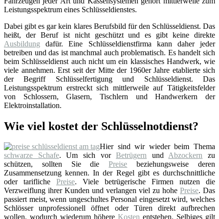
Fahrzeugen jeder Art und Kassensystemen gehört mittlerweile zum
Leistungsspektrum eines Schlüsseldienstes.
Dabei gibt es gar kein klares Berufsbild für den Schlüsseldienst. Das
heißt, der Beruf ist nicht geschützt und es gibt keine direkte
Ausbildung
dafür. Eine Schlüsseldienstfirma kann daher jeder
betreiben und das ist manchmal auch problematisch. Es handelt sich
beim Schlüsseldienst auch nicht um ein klassisches Handwerk, wie
viele annehmen. Erst seit der Mitte der 1960er Jahre etablierte sich
der Begriff Schlüsselfertigung und Schlüsseldienst. Das
Leistungsspektrum erstreckt sich mittlerweile auf Tätigkeitsfelder
von Schlossern, Glasern, Tischlern und Handwerkern der
Elektroinstallation.
Wie viel kostet der Schlüsselnotdienst?
Hier sind wir wieder beim Thema
schwarze Schafe
. Um sich vor
Betrügern
und
Abzockern
zu
schützen, sollten Sie die
Preise
beziehungsweise deren
Zusammensetzung kennen. In der Regel gibt es durchschnittliche
oder tarifliche
Preise
. Viele betrügerische Firmen nutzen die
Verzweiflung ihrer Kunden und verlangen viel zu hohe
Preise
. Das
passiert meist, wenn ungeschultes Personal eingesetzt wird, welches
Schlösser unprofessionell öffnet oder Türen direkt aufbrechen
wollen, wodurch wiederum höhere
Kosten
entstehen. Selbiges gilt