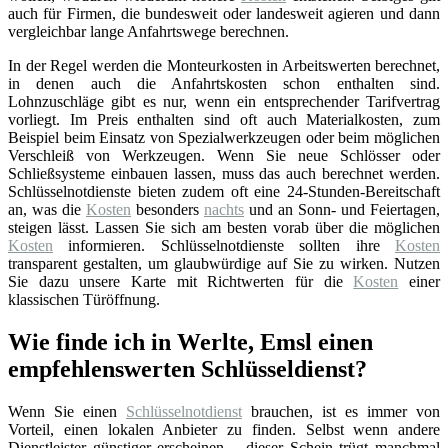
auch für Firmen, die bundesweit oder landesweit agieren und dann
vergleichbar lange Anfahrtswege berechnen.
In der Regel werden die Monteurkosten in Arbeitswerten berechnet,
in denen auch die Anfahrtskosten schon enthalten sind.
Lohnzuschläge gibt es nur, wenn ein entsprechender Tarifvertrag
vorliegt. Im Preis enthalten sind oft auch Materialkosten, zum
Beispiel beim Einsatz von Spezialwerkzeugen oder beim möglichen
Verschleiß von Werkzeugen. Wenn Sie neue Schlösser oder
Schließsysteme einbauen lassen, muss das auch berechnet werden.
Schlüsselnotdienste bieten zudem oft eine 24-Stunden-Bereitschaft
an, was die
Kosten
besonders
nachts
und an Sonn- und Feiertagen,
steigen lässt. Lassen Sie sich am besten vorab über die möglichen
Kosten
informieren. Schlüsselnotdienste sollten ihre
Kosten
transparent gestalten, um glaubwürdige auf Sie zu wirken. Nutzen
Sie dazu unsere Karte mit Richtwerten für die
Kosten
einer
klassischen Türöffnung.
Wie finde ich in Werlte, Emsl einen
empfehlenswerten Schlüsseldienst?
Wenn Sie einen
Schlüsselnotdienst
brauchen, ist es immer von
Vorteil, einen lokalen Anbieter zu finden. Selbst wenn andere
Dienstleister günstiger erscheinen – dieser Schein trügt manchmal