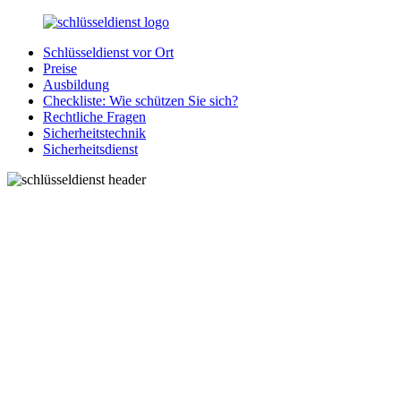
Zurück
zum
Schlüsseldienst vor Ort
Inhalt
SchluesseldienstDirekt.de
Ihre
Preise
Notlage
Ausbildung
wird
Checkliste: Wie schützen Sie sich?
gelöst!
Rechtliche Fragen
Sicherheitstechnik
Sicherheitsdienst