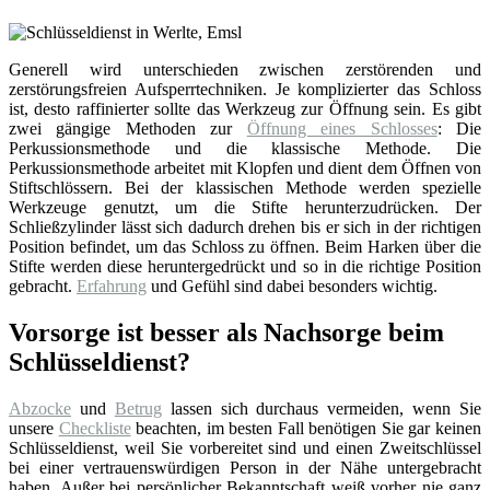
Generell wird unterschieden zwischen zerstörenden und
zerstörungsfreien Aufsperrtechniken. Je komplizierter das Schloss
ist, desto raffinierter sollte das Werkzeug zur Öffnung sein. Es gibt
zwei gängige Methoden zur
Öffnung eines Schlosses
: Die
Perkussionsmethode und die klassische Methode. Die
Perkussionsmethode arbeitet mit Klopfen und dient dem Öffnen von
Stiftschlössern. Bei der klassischen Methode werden spezielle
Werkzeuge genutzt, um die Stifte herunterzudrücken. Der
Schließzylinder lässt sich dadurch drehen bis er sich in der richtigen
Position befindet, um das Schloss zu öffnen. Beim Harken über die
Stifte werden diese heruntergedrückt und so in die richtige Position
gebracht.
Erfahrung
und Gefühl sind dabei besonders wichtig.
Vorsorge ist besser als Nachsorge beim
Schlüsseldienst?
Abzocke
und
Betrug
lassen sich durchaus vermeiden, wenn Sie
unsere
Checkliste
beachten, im besten Fall benötigen Sie gar keinen
Schlüsseldienst, weil Sie vorbereitet sind und einen Zweitschlüssel
bei einer vertrauenswürdigen Person in der Nähe untergebracht
haben. Außer bei persönlicher Bekanntschaft weiß vorher nie ganz