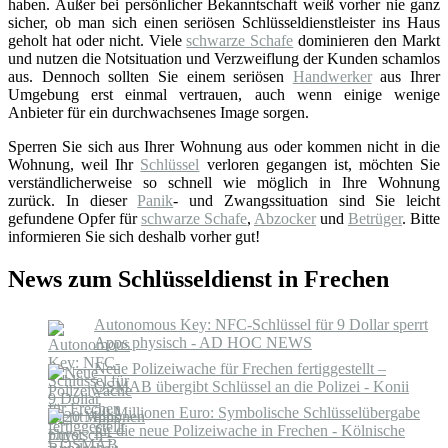
haben. Außer bei persönlicher Bekanntschaft weiß vorher nie ganz
sicher, ob man sich einen seriösen Schlüsseldienstleister ins Haus
geholt hat oder nicht. Viele
schwarze Schafe
dominieren den Markt
und nutzen die Notsituation und Verzweiflung der Kunden schamlos
aus. Dennoch sollten Sie einem seriösen
Handwerker
aus Ihrer
Umgebung erst einmal vertrauen, auch wenn einige wenige
Anbieter für ein durchwachsenes Image sorgen.
Sperren Sie sich aus Ihrer Wohnung aus oder kommen nicht in die
Wohnung, weil Ihr
Schlüssel
verloren gegangen ist, möchten Sie
verständlicherweise so schnell wie möglich in Ihre Wohnung
zurück. In dieser
Panik
- und Zwangssituation sind Sie leicht
gefundene Opfer für
schwarze Schafe
,
Abzocker
und
Betrüger
. Bitte
informieren Sie sich deshalb vorher gut!
News zum Schlüsseldienst in Frechen
Autonomous Key: NFC-Schlüssel für 9 Dollar sperrt
Apps physisch - AD HOC NEWS
Neue Polizeiwache für Frechen fertiggestellt –
OSMAB übergibt Schlüssel an die Polizei - Konii
20 Millionen Euro: Symbolische Schlüsselübergabe
für die neue Polizeiwache in Frechen - Kölnische