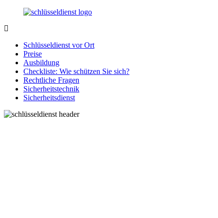
Zurück
zum
Inhalt
SchluesseldienstDirekt.de
Ihre
Notlage
Schlüsseldienst vor Ort
wird
Preise
gelöst!
Ausbildung
Checkliste: Wie schützen Sie sich?
Rechtliche Fragen
Sicherheitstechnik
Sicherheitsdienst