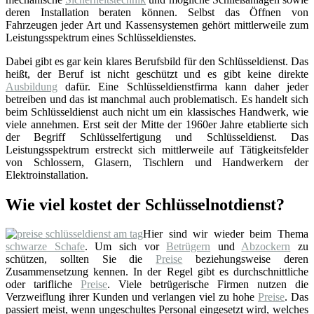
deren Installation beraten können. Selbst das Öffnen von
Fahrzeugen jeder Art und Kassensystemen gehört mittlerweile zum
Leistungsspektrum eines Schlüsseldienstes.
Dabei gibt es gar kein klares Berufsbild für den Schlüsseldienst. Das
heißt, der Beruf ist nicht geschützt und es gibt keine direkte
Ausbildung
dafür. Eine Schlüsseldienstfirma kann daher jeder
betreiben und das ist manchmal auch problematisch. Es handelt sich
beim Schlüsseldienst auch nicht um ein klassisches Handwerk, wie
viele annehmen. Erst seit der Mitte der 1960er Jahre etablierte sich
der Begriff Schlüsselfertigung und Schlüsseldienst. Das
Leistungsspektrum erstreckt sich mittlerweile auf Tätigkeitsfelder
von Schlossern, Glasern, Tischlern und Handwerkern der
Elektroinstallation.
Wie viel kostet der Schlüsselnotdienst?
Hier sind wir wieder beim Thema
schwarze Schafe
. Um sich vor
Betrügern
und
Abzockern
zu
schützen, sollten Sie die
Preise
beziehungsweise deren
Zusammensetzung kennen. In der Regel gibt es durchschnittliche
oder tarifliche
Preise
. Viele betrügerische Firmen nutzen die
Verzweiflung ihrer Kunden und verlangen viel zu hohe
Preise
. Das
passiert meist, wenn ungeschultes Personal eingesetzt wird, welches