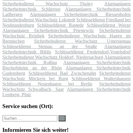
Sicherheitsdienst Wachschutz Tholey
Alarmanlagen
Sicherheitstechnik Schliersee
Alarmanlagen Sicherheitstechnik
Ladbergen
Alarmanlagen Sicherheitstechnik Biessenhofen
Sicherheitsdienst Wachschutz Lokstedt
Schlüsseldienst Friedland bei
Neubrandenburg
Schlüsseldienst Rastede
Schlüsseldienst Weeze
Alarmanlagen Sicherheitstechnik Priestewitz
Sicherheitsdienst
Wachschutz Reinbek
Sicherheitsdienst Wachschutz Hagen im
Bremischen
Sicherheitsdienst Wachschutz Untersiemau
Schlüsseldienst Steinau an der Straße
Alarmanlagen
Sicherheitstechnik Biblis
Schlüsseldienst Fredersdorf-Vogelsdorf
Sicherheitsdienst Wachschutz Holdorf, Niedersachsen
Alarmanlagen
Sicherheitstechnik Roßlau
Alarmanlagen Sicherheitstechnik
Bischofsheim an der Rhön
Alarmanlagen Sicherheitstechnik
Gudensberg
Schlüsseldienst Bad Zwischenahn
Sicherheitsdienst
Wachschutz Möckern bei Burg
Schlüsseldienst Waltershausen
Schlüsseldienst Neuenhagen bei Berlin
Sicherheitsdienst
Wachschutz Schwalbach, Saar
Alarmanlagen Sicherheitstechnik
Lemberg, Pfalz
Service suchen (Ort):
Suche
Suchen
nach:
Informieren Sie sich weiter!