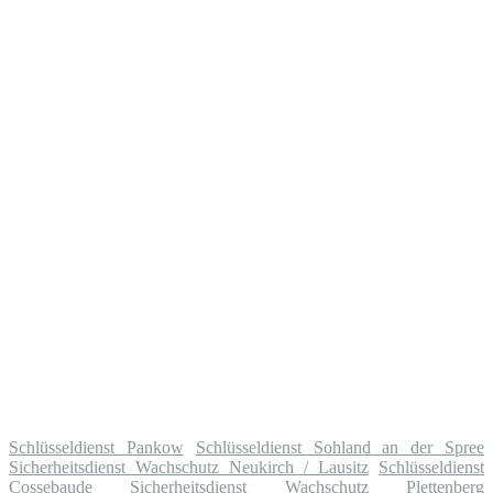
Schlüsseldienst Pankow
Schlüsseldienst Sohland an der Spree
Sicherheitsdienst Wachschutz Neukirch / Lausitz
Schlüsseldienst
Cossebaude
Sicherheitsdienst Wachschutz Plettenberg