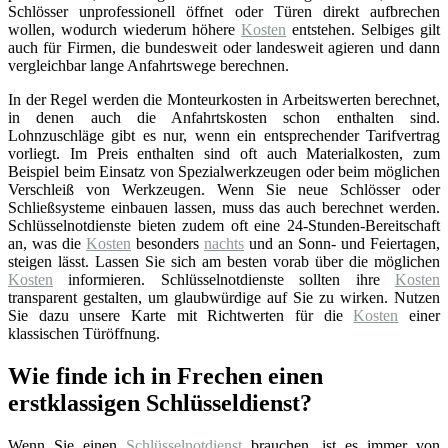
Schlösser unprofessionell öffnet oder Türen direkt aufbrechen
wollen, wodurch wiederum höhere
Kosten
entstehen. Selbiges gilt
auch für Firmen, die bundesweit oder landesweit agieren und dann
vergleichbar lange Anfahrtswege berechnen.
In der Regel werden die Monteurkosten in Arbeitswerten berechnet,
in denen auch die Anfahrtskosten schon enthalten sind.
Lohnzuschläge gibt es nur, wenn ein entsprechender Tarifvertrag
vorliegt. Im Preis enthalten sind oft auch Materialkosten, zum
Beispiel beim Einsatz von Spezialwerkzeugen oder beim möglichen
Verschleiß von Werkzeugen. Wenn Sie neue Schlösser oder
Schließsysteme einbauen lassen, muss das auch berechnet werden.
Schlüsselnotdienste bieten zudem oft eine 24-Stunden-Bereitschaft
an, was die
Kosten
besonders
nachts
und an Sonn- und Feiertagen,
steigen lässt. Lassen Sie sich am besten vorab über die möglichen
Kosten
informieren. Schlüsselnotdienste sollten ihre
Kosten
transparent gestalten, um glaubwürdige auf Sie zu wirken. Nutzen
Sie dazu unsere Karte mit Richtwerten für die
Kosten
einer
klassischen Türöffnung.
Wie finde ich in Frechen einen
erstklassigen Schlüsseldienst?
Wenn Sie einen
Schlüsselnotdienst
brauchen, ist es immer von