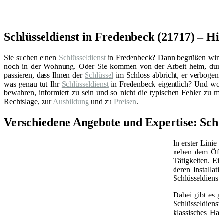
Schlüsseldienst in Fredenbeck (21717) – H
Sie suchen einen
Schlüsseldienst
in Fredenbeck? Dann begrüßen wir Si
noch in der Wohnung. Oder Sie kommen von der Arbeit heim, durc
passieren, dass Ihnen der
Schlüssel
im Schloss abbricht, er verbogen 
was genau tut Ihr
Schlüsseldienst
in Fredenbeck eigentlich? Und wor
bewahren, informiert zu sein und so nicht die typischen Fehler zu 
Rechtslage, zur
Ausbildung
und zu
Preisen
.
Verschiedene Angebote und Expertise: Schl
In erster Linie
neben dem Öff
Tätigkeiten. 
deren Install
Schlüsseldiens
Dabei gibt es 
Schlüsseldien
klassisches Ha