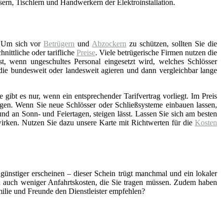
asern, Tischlern und Handwerkern der Elektroinstallation.
 Um sich vor
Betrügern
und
Abzockern
zu schützen, sollten Sie die
ittliche oder tarifliche
Preise
. Viele betrügerische Firmen nutzen die
st, wenn ungeschultes Personal eingesetzt wird, welches Schlösser
 die bundesweit oder landesweit agieren und dann vergleichbar lange
gibt es nur, wenn ein entsprechender Tarifvertrag vorliegt. Im Preis
gen. Wenn Sie neue Schlösser oder Schließsysteme einbauen lassen,
nd an Sonn- und Feiertagen, steigen lässt. Lassen Sie sich am besten
wirken. Nutzen Sie dazu unsere Karte mit Richtwerten für die
Kosten
 günstiger erscheinen – dieser Schein trügt manchmal und ein lokaler
ch auch weniger Anfahrtskosten, die Sie tragen müssen. Zudem haben
amilie und Freunde den Dienstleister empfehlen?