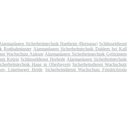
Alarmanlagen Sicherheitstechnik Hartheim (Breisgau)
Schlüsseldienst
ik Rotthalmünster
Alarmanlagen Sicherheitstechnik Dahlem bei Kall
ienst Wachschutz Ankum
Alarmanlagen Sicherheitstechnik Grötzingen
utz Ketzin
Schlüsseldienst Herbede
Alarmanlagen Sicherheitstechnik
cherheitstechnik Haag in Oberbayern
Sicherheitsdienst Wachschutz
zen, Lüneburger Heide
Sicherheitsdienst Wachschutz Friedrichroda