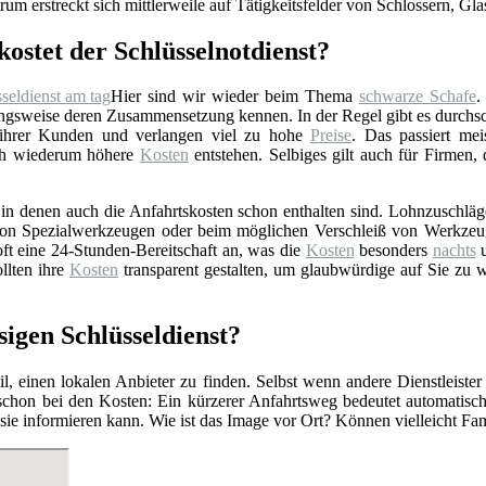
rum erstreckt sich mittlerweile auf Tätigkeitsfelder von Schlossern, Gl
kostet der Schlüsselnotdienst?
Hier sind wir wieder beim Thema
schwarze Schafe
.
gsweise deren Zusammensetzung kennen. In der Regel gibt es durchschn
 ihrer Kunden und verlangen viel zu hohe
Preise
. Das passiert mei
rch wiederum höhere
Kosten
entstehen. Selbiges gilt auch für Firmen,
n denen auch die Anfahrtskosten schon enthalten sind. Lohnzuschläge 
z von Spezialwerkzeugen oder beim möglichen Verschleiß von Werkzeu
ft eine 24-Stunden-Bereitschaft an, was die
Kosten
besonders
nachts
u
llten ihre
Kosten
transparent gestalten, um glaubwürdige auf Sie zu 
sigen Schlüsseldienst?
l, einen lokalen Anbieter zu finden. Selbst wenn andere Dienstleister
 schon bei den Kosten: Ein kürzerer Anfahrtsweg bedeutet automatis
r sie informieren kann. Wie ist das Image vor Ort? Können vielleicht F