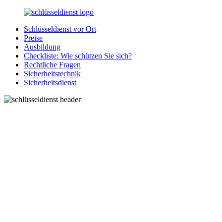
Zurück
zum
Schlüsseldienst vor Ort
Inhalt
SchluesseldienstDirekt.de
Ihre
Preise
Notlage
Ausbildung
wird
Checkliste: Wie schützen Sie sich?
gelöst!
Rechtliche Fragen
Sicherheitstechnik
Sicherheitsdienst