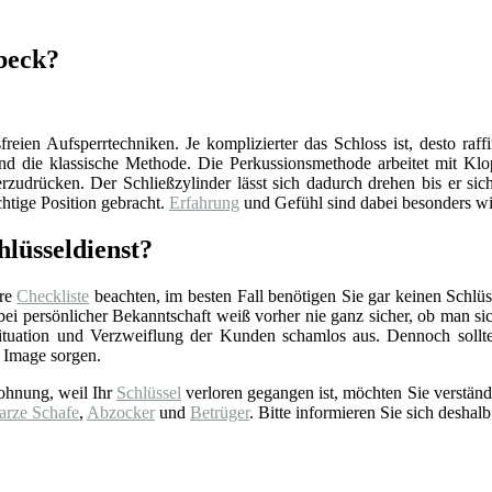
nbeck?
reien Aufsperrtechniken. Je komplizierter das Schloss ist, desto raff
d die klassische Methode. Die Perkussionsmethode arbeitet mit Klop
zudrücken. Der Schließzylinder lässt sich dadurch drehen bis er sich
chtige Position gebracht.
Erfahrung
und Gefühl sind dabei besonders wi
lüsseldienst?
ere
Checkliste
beachten, im besten Fall benötigen Sie gar keinen Schlüss
 persönlicher Bekanntschaft weiß vorher nie ganz sicher, ob man sich 
tuation und Verzweiflung der Kunden schamlos aus. Dennoch sollt
 Image sorgen.
ohnung, weil Ihr
Schlüssel
verloren gegangen ist, möchten Sie verständ
arze Schafe
,
Abzocker
und
Betrüger
. Bitte informieren Sie sich deshalb