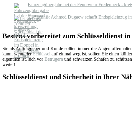
Fahrzeugübergabe bei der Feuerwehr Fredenbeck - krei
Tischtennis: Achmed Dugaew schafft Endspieleinzug im 
Bestens vorbereitet zum Schlüsseldienst i
Sie als Auftraggeber und Kunde sollten immer die Augen offenhalte
kann, wenn der
Schlüssel
auf einmal weg ist, sollten Sie einen küh
eigentlich ist, sich vor
Betrügern
und schwarzen Schafen zu schützen.
weiter!
Schlüsseldienst und Sicherheit in Ihrer Nä