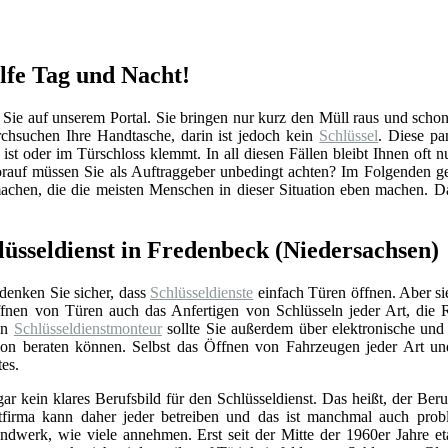
ilfe Tag und Nacht!
e auf unserem Portal. Sie bringen nur kurz den Müll raus und schon is
hsuchen Ihre Handtasche, darin ist jedoch kein
Schlüssel
. Diese pa
ist oder im Türschloss klemmt. In all diesen Fällen bleibt Ihnen oft n
auf müssen Sie als Auftraggeber unbedingt achten? Im Folgenden ge
machen, die die meisten Menschen in dieser Situation eben machen. D
üsseldienst in Fredenbeck (Niedersachsen)
 denken Sie sicher, dass
Schlüsseldienste
einfach Türen öffnen. Aber si
nen von Türen auch das Anfertigen von Schlüsseln jeder Art, die 
Ein
Schlüsseldienstmonteur
sollte Sie außerdem über elektronische un
ation beraten können. Selbst das Öffnen von Fahrzeugen jeder Art u
tes.
gar kein klares Berufsbild für den Schlüsseldienst. Das heißt, der Beru
stfirma kann daher jeder betreiben und das ist manchmal auch prob
ndwerk, wie viele annehmen. Erst seit der Mitte der 1960er Jahre eta