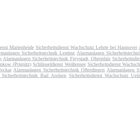
ienst Marienheide
Sicherheitsdienst Wachschutz Lehrte bei Hannover
rmanlagen Sicherheitstechnik Lenting
Alarmanlagen Sicherheitstechn
h
Alarmanlagen Sicherheitstechnik Freystadt, Oberpfalz
Sicherheitsd
nkow (Prignitz)
Schlüsseldienst Weißensee
Sicherheitsdienst Wachsch
Neckar
Alarmanlagen Sicherheitstechnik Ofterdingen
Alarmanlagen Si
 Sicherheitstechnik Bad Arolsen
Sicherheitsdienst Wachschutz Uel