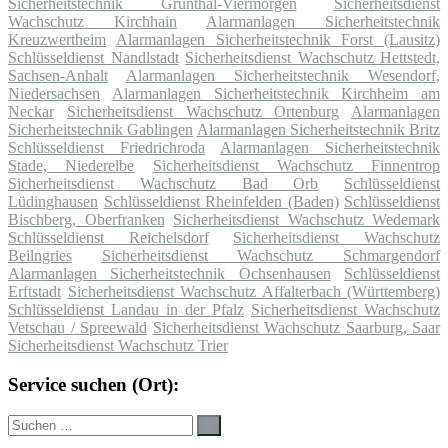
Sicherheitstechnik Grünthal-Viermorgen
Sicherheitsdienst
Wachschutz Kirchhain
Alarmanlagen Sicherheitstechnik
Kreuzwertheim
Alarmanlagen Sicherheitstechnik Forst (Lausitz)
Schlüsseldienst Nandlstadt
Sicherheitsdienst Wachschutz Hettstedt,
Sachsen-Anhalt
Alarmanlagen Sicherheitstechnik Wesendorf,
Niedersachsen
Alarmanlagen Sicherheitstechnik Kirchheim am
Neckar
Sicherheitsdienst Wachschutz Ortenburg
Alarmanlagen
Sicherheitstechnik Gablingen
Alarmanlagen Sicherheitstechnik Britz
Schlüsseldienst Friedrichroda
Alarmanlagen Sicherheitstechnik
Stade, Niederelbe
Sicherheitsdienst Wachschutz Finnentrop
Sicherheitsdienst Wachschutz Bad Orb
Schlüsseldienst
Lüdinghausen
Schlüsseldienst Rheinfelden (Baden)
Schlüsseldienst
Bischberg, Oberfranken
Sicherheitsdienst Wachschutz Wedemark
Schlüsseldienst Reichelsdorf
Sicherheitsdienst Wachschutz
Beilngries
Sicherheitsdienst Wachschutz Schmargendorf
Alarmanlagen Sicherheitstechnik Ochsenhausen
Schlüsseldienst
Erftstadt
Sicherheitsdienst Wachschutz Affalterbach (Württemberg)
Schlüsseldienst Landau in der Pfalz
Sicherheitsdienst Wachschutz
Vetschau / Spreewald
Sicherheitsdienst Wachschutz Saarburg, Saar
Sicherheitsdienst Wachschutz Trier
Service suchen (Ort):
Suche
Suchen
nach: