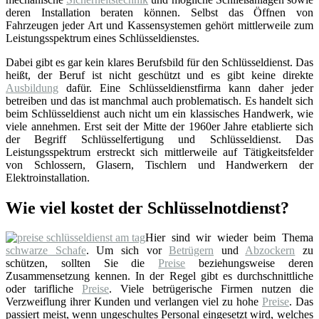
deren Installation beraten können. Selbst das Öffnen von
Fahrzeugen jeder Art und Kassensystemen gehört mittlerweile zum
Leistungsspektrum eines Schlüsseldienstes.
Dabei gibt es gar kein klares Berufsbild für den Schlüsseldienst. Das
heißt, der Beruf ist nicht geschützt und es gibt keine direkte
Ausbildung
dafür. Eine Schlüsseldienstfirma kann daher jeder
betreiben und das ist manchmal auch problematisch. Es handelt sich
beim Schlüsseldienst auch nicht um ein klassisches Handwerk, wie
viele annehmen. Erst seit der Mitte der 1960er Jahre etablierte sich
der Begriff Schlüsselfertigung und Schlüsseldienst. Das
Leistungsspektrum erstreckt sich mittlerweile auf Tätigkeitsfelder
von Schlossern, Glasern, Tischlern und Handwerkern der
Elektroinstallation.
Wie viel kostet der Schlüsselnotdienst?
Hier sind wir wieder beim Thema
schwarze Schafe
. Um sich vor
Betrügern
und
Abzockern
zu
schützen, sollten Sie die
Preise
beziehungsweise deren
Zusammensetzung kennen. In der Regel gibt es durchschnittliche
oder tarifliche
Preise
. Viele betrügerische Firmen nutzen die
Verzweiflung ihrer Kunden und verlangen viel zu hohe
Preise
. Das
passiert meist, wenn ungeschultes Personal eingesetzt wird, welches