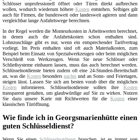
Schlösser unprofessionell öffnet oder Türen direkt aufbrechen
wollen, wodurch wiederum höhere
Kosten
entstehen. Selbiges gilt
auch für Firmen, die bundesweit oder landesweit agieren und dann
vergleichbar lange Anfahrtswege berechnen.
In der Regel werden die Monteurkosten in Arbeitswerten berechnet,
in denen auch die Anfahrtskosten schon enthalten sind.
Lohnzuschläge gibt es nur, wenn ein entsprechender Tarifvertrag
vorliegt. Im Preis enthalten sind oft auch Materialkosten, zum
Beispiel beim Einsatz von Spezialwerkzeugen oder beim möglichen
Verschleiß von Werkzeugen. Wenn Sie neue Schlösser oder
Schließsysteme einbauen lassen, muss das auch berechnet werden.
Schlüsselnotdienste bieten zudem oft eine 24-Stunden-Bereitschaft
an, was die
Kosten
besonders
nachts
und an Sonn- und Feiertagen,
steigen lässt. Lassen Sie sich am besten vorab über die möglichen
Kosten
informieren. Schlüsselnotdienste sollten ihre
Kosten
transparent gestalten, um glaubwürdige auf Sie zu wirken. Nutzen
Sie dazu unsere Karte mit Richtwerten für die
Kosten
einer
klassischen Türöffnung.
Wie finde ich in Georgsmarienhütte einen
guten Schlüsseldienst?
Wenn Sie einen
Schlüsselnotdienst
brauchen, ist es immer von