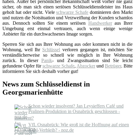
haben. Außer bei persönlicher Bekanntschaft weiß vorher nie ganz
sicher, ob man sich einen seriösen Schlüsseldienstleister ins Haus
geholt hat oder nicht. Viele
schwarze Schafe
dominieren den Markt
und nutzen die Notsituation und Verzweiflung der Kunden schamlos
aus. Dennoch sollten Sie einem seriösen
Handwerker
aus Ihrer
Umgebung erst einmal vertrauen, auch wenn einige wenige
Anbieter für ein durchwachsenes Image sorgen.
Sperren Sie sich aus Ihrer Wohnung aus oder kommen nicht in die
Wohnung, weil Ihr
Schlüssel
verloren gegangen ist, möchten Sie
verständlicherweise so schnell wie möglich in Ihre Wohnung
zurück. In dieser
Panik
- und Zwangssituation sind Sie leicht
gefundene Opfer für
schwarze Schafe
,
Abzocker
und
Betrüger
. Bitte
informieren Sie sich deshalb vorher gut!
News zum Schlüsseldienst in
Georgsmarienhütte
Schon wieder insolvent? Jan Leysieffers Café und
Pralinen-Produktion in Osnabrück geschlossen -
noz.de
VfL Osnabrück: Wie groß ist die Hoffnung auf einen
Kehl-Verbleib? - noz.de