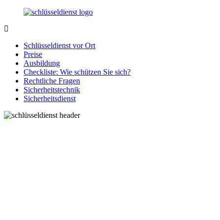
Zurück
zum
Inhalt
SchluesseldienstDirekt.de
Ihre
Notlage
Schlüsseldienst vor Ort
wird
Preise
gelöst!
Ausbildung
Checkliste: Wie schützen Sie sich?
Rechtliche Fragen
Sicherheitstechnik
Sicherheitsdienst