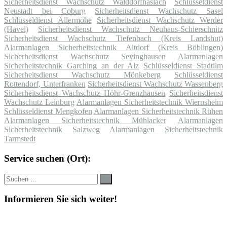
Sicherheitsdienst Wachschutz Walddorfhäslach
Schlüsseldienst
Neustadt bei Coburg
Sicherheitsdienst Wachschutz Sasel
Schlüsseldienst Allermöhe
Sicherheitsdienst Wachschutz Werder
(Havel)
Sicherheitsdienst Wachschutz Neuhaus-Schierschnitz
Sicherheitsdienst Wachschutz Tiefenbach (Kreis Landshut)
Alarmanlagen Sicherheitstechnik Altdorf (Kreis Böblingen)
Sicherheitsdienst Wachschutz Sevinghausen
Alarmanlagen
Sicherheitstechnik Garching an der Alz
Schlüsseldienst Stadtilm
Sicherheitsdienst Wachschutz Mönkeberg
Schlüsseldienst
Rottendorf, Unterfranken
Sicherheitsdienst Wachschutz Wassenberg
Sicherheitsdienst Wachschutz Höhr-Grenzhausen
Sicherheitsdienst
Wachschutz Leinburg
Alarmanlagen Sicherheitstechnik Wiernsheim
Schlüsseldienst Mengkofen
Alarmanlagen Sicherheitstechnik Rühen
Alarmanlagen Sicherheitstechnik Mühlacker
Alarmanlagen
Sicherheitstechnik Salzweg
Alarmanlagen Sicherheitstechnik
Tarmstedt
Service suchen (Ort):
Suche
Suchen
nach:
Informieren Sie sich weiter!