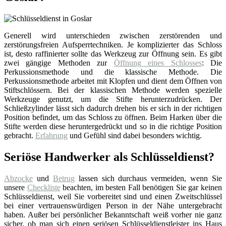
Generell wird unterschieden zwischen zerstörenden und
zerstörungsfreien Aufsperrtechniken. Je komplizierter das Schloss
ist, desto raffinierter sollte das Werkzeug zur Öffnung sein. Es gibt
zwei gängige Methoden zur
Öffnung eines Schlosses
: Die
Perkussionsmethode und die klassische Methode. Die
Perkussionsmethode arbeitet mit Klopfen und dient dem Öffnen von
Stiftschlössern. Bei der klassischen Methode werden spezielle
Werkzeuge genutzt, um die Stifte herunterzudrücken. Der
Schließzylinder lässt sich dadurch drehen bis er sich in der richtigen
Position befindet, um das Schloss zu öffnen. Beim Harken über die
Stifte werden diese heruntergedrückt und so in die richtige Position
gebracht.
Erfahrung
und Gefühl sind dabei besonders wichtig.
Seriöse Handwerker als Schlüsseldienst?
Abzocke
und
Betrug
lassen sich durchaus vermeiden, wenn Sie
unsere
Checkliste
beachten, im besten Fall benötigen Sie gar keinen
Schlüsseldienst, weil Sie vorbereitet sind und einen Zweitschlüssel
bei einer vertrauenswürdigen Person in der Nähe untergebracht
haben. Außer bei persönlicher Bekanntschaft weiß vorher nie ganz
sicher, ob man sich einen seriösen Schlüsseldienstleister ins Haus