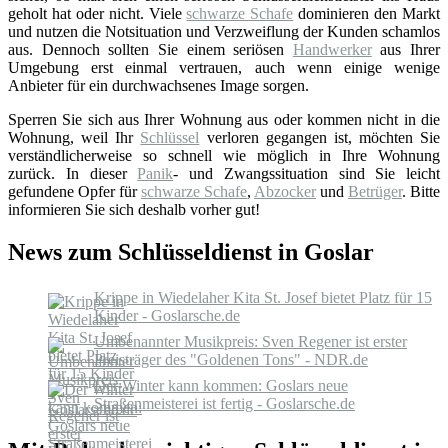
geholt hat oder nicht. Viele
schwarze Schafe
dominieren den Markt
und nutzen die Notsituation und Verzweiflung der Kunden schamlos
aus. Dennoch sollten Sie einem seriösen
Handwerker
aus Ihrer
Umgebung erst einmal vertrauen, auch wenn einige wenige
Anbieter für ein durchwachsenes Image sorgen.
Sperren Sie sich aus Ihrer Wohnung aus oder kommen nicht in die
Wohnung, weil Ihr
Schlüssel
verloren gegangen ist, möchten Sie
verständlicherweise so schnell wie möglich in Ihre Wohnung
zurück. In dieser
Panik
- und Zwangssituation sind Sie leicht
gefundene Opfer für
schwarze Schafe
,
Abzocker
und
Betrüger
. Bitte
informieren Sie sich deshalb vorher gut!
News zum Schlüsseldienst in Goslar
Krippe in Wiedelaher Kita St. Josef bietet Platz für 15
Kinder - Goslarsche.de
Umbenannter Musikpreis: Sven Regener ist erster
Preisträger des "Goldenen Tons" - NDR.de
Der Winter kann kommen: Goslars neue
Straßenmeisterei ist fertig - Goslarsche.de