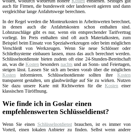
wollen, wodurch wiederum höhere
Kosten
entstehen. Selbiges gilt
auch für Firmen, die bundesweit oder landesweit agieren und dann
vergleichbar lange Anfahrtswege berechnen.
In der Regel werden die Monteurkosten in Arbeitswerten berechnet,
in denen auch die Anfahrtskosten schon enthalten sind.
Lohnzuschläge gibt es nur, wenn ein entsprechender Tarifvertrag
vorliegt. Im Preis enthalten sind oft auch Materialkosten, zum
Beispiel beim Einsatz von Spezialwerkzeugen oder beim möglichen
Verschleiß von Werkzeugen. Wenn Sie neue Schlösser oder
Schließsysteme einbauen lassen, muss das auch berechnet werden.
Schlüsselnotdienste bieten zudem oft eine 24-Stunden-Bereitschaft
an, was die
Kosten
besonders
nachts
und an Sonn- und Feiertagen,
steigen lässt. Lassen Sie sich am besten vorab über die möglichen
Kosten
informieren. Schlüsselnotdienste sollten ihre
Kosten
transparent gestalten, um glaubwürdige auf Sie zu wirken. Nutzen
Sie dazu unsere Karte mit Richtwerten für die
Kosten
einer
klassischen Türöffnung.
Wie finde ich in Goslar einen
empfehlenswerten Schlüsseldienst?
Wenn Sie einen
Schlüsselnotdienst
brauchen, ist es immer von
Vorteil, einen lokalen Anbieter zu finden. Selbst wenn andere