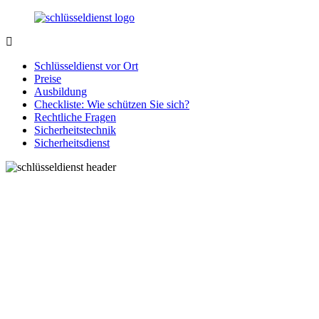
Zurück
zum
Inhalt
SchluesseldienstDirekt.de
Ihre
Notlage
Schlüsseldienst vor Ort
wird
Preise
gelöst!
Ausbildung
Checkliste: Wie schützen Sie sich?
Rechtliche Fragen
Sicherheitstechnik
Sicherheitsdienst