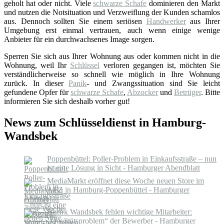
geholt hat oder nicht. Viele
schwarze Schafe
dominieren den Markt
und nutzen die Notsituation und Verzweiflung der Kunden schamlos
aus. Dennoch sollten Sie einem seriösen
Handwerker
aus Ihrer
Umgebung erst einmal vertrauen, auch wenn einige wenige
Anbieter für ein durchwachsenes Image sorgen.
Sperren Sie sich aus Ihrer Wohnung aus oder kommen nicht in die
Wohnung, weil Ihr
Schlüssel
verloren gegangen ist, möchten Sie
verständlicherweise so schnell wie möglich in Ihre Wohnung
zurück. In dieser
Panik
- und Zwangssituation sind Sie leicht
gefundene Opfer für
schwarze Schafe
,
Abzocker
und
Betrüger
. Bitte
informieren Sie sich deshalb vorher gut!
News zum Schlüsseldienst in Hamburg-
Wandsbek
Poppenbüttel: Poller-Problem in Einkaufsstraße – nun
ist eine Lösung in Sicht - Hamburger Abendblatt
MediaMarkt eröffnet diese Woche neuen Store im
AEZ in Hamburg-Poppenbüttel - Hamburger
Abendblatt
Bezirk Wandsbek fehlen wichtige Mitarbeiter:
„Qualitätsproblem“ der Bewerber - Hamburger