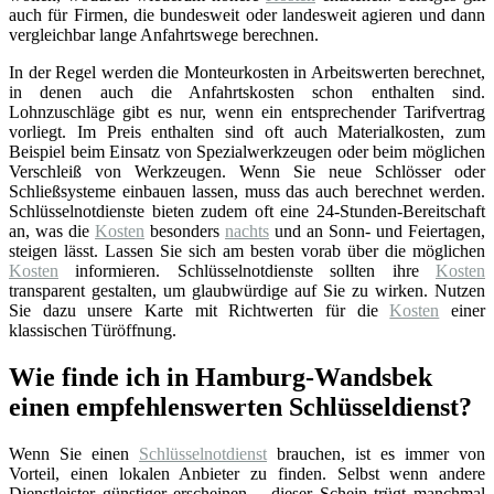
auch für Firmen, die bundesweit oder landesweit agieren und dann
vergleichbar lange Anfahrtswege berechnen.
In der Regel werden die Monteurkosten in Arbeitswerten berechnet,
in denen auch die Anfahrtskosten schon enthalten sind.
Lohnzuschläge gibt es nur, wenn ein entsprechender Tarifvertrag
vorliegt. Im Preis enthalten sind oft auch Materialkosten, zum
Beispiel beim Einsatz von Spezialwerkzeugen oder beim möglichen
Verschleiß von Werkzeugen. Wenn Sie neue Schlösser oder
Schließsysteme einbauen lassen, muss das auch berechnet werden.
Schlüsselnotdienste bieten zudem oft eine 24-Stunden-Bereitschaft
an, was die
Kosten
besonders
nachts
und an Sonn- und Feiertagen,
steigen lässt. Lassen Sie sich am besten vorab über die möglichen
Kosten
informieren. Schlüsselnotdienste sollten ihre
Kosten
transparent gestalten, um glaubwürdige auf Sie zu wirken. Nutzen
Sie dazu unsere Karte mit Richtwerten für die
Kosten
einer
klassischen Türöffnung.
Wie finde ich in Hamburg-Wandsbek
einen empfehlenswerten Schlüsseldienst?
Wenn Sie einen
Schlüsselnotdienst
brauchen, ist es immer von
Vorteil, einen lokalen Anbieter zu finden. Selbst wenn andere
Dienstleister günstiger erscheinen – dieser Schein trügt manchmal