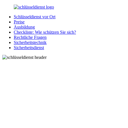
Zurück
zum
Schlüsseldienst vor Ort
Inhalt
SchluesseldienstDirekt.de
Ihre
Preise
Notlage
Ausbildung
wird
Checkliste: Wie schützen Sie sich?
gelöst!
Rechtliche Fragen
Sicherheitstechnik
Sicherheitsdienst