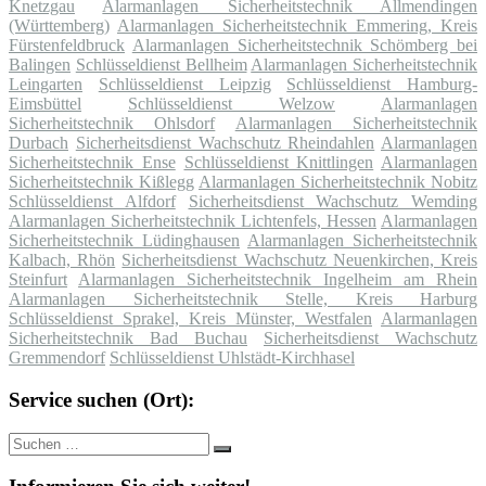
Knetzgau
Alarmanlagen Sicherheitstechnik Allmendingen
(Württemberg)
Alarmanlagen Sicherheitstechnik Emmering, Kreis
Fürstenfeldbruck
Alarmanlagen Sicherheitstechnik Schömberg bei
Balingen
Schlüsseldienst Bellheim
Alarmanlagen Sicherheitstechnik
Leingarten
Schlüsseldienst Leipzig
Schlüsseldienst Hamburg-
Eimsbüttel
Schlüsseldienst Welzow
Alarmanlagen
Sicherheitstechnik Ohlsdorf
Alarmanlagen Sicherheitstechnik
Durbach
Sicherheitsdienst Wachschutz Rheindahlen
Alarmanlagen
Sicherheitstechnik Ense
Schlüsseldienst Knittlingen
Alarmanlagen
Sicherheitstechnik Kißlegg
Alarmanlagen Sicherheitstechnik Nobitz
Schlüsseldienst Alfdorf
Sicherheitsdienst Wachschutz Wemding
Alarmanlagen Sicherheitstechnik Lichtenfels, Hessen
Alarmanlagen
Sicherheitstechnik Lüdinghausen
Alarmanlagen Sicherheitstechnik
Kalbach, Rhön
Sicherheitsdienst Wachschutz Neuenkirchen, Kreis
Steinfurt
Alarmanlagen Sicherheitstechnik Ingelheim am Rhein
Alarmanlagen Sicherheitstechnik Stelle, Kreis Harburg
Schlüsseldienst Sprakel, Kreis Münster, Westfalen
Alarmanlagen
Sicherheitstechnik Bad Buchau
Sicherheitsdienst Wachschutz
Gremmendorf
Schlüsseldienst Uhlstädt-Kirchhasel
Service suchen (Ort):
Suche
Suchen
nach: