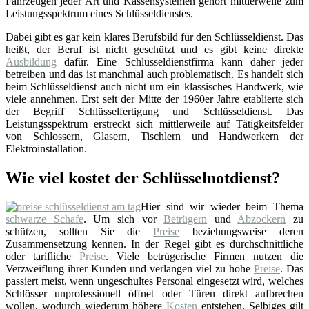
Fahrzeugen jeder Art und Kassensystemen gehört mittlerweile zum
Leistungsspektrum eines Schlüsseldienstes.
Dabei gibt es gar kein klares Berufsbild für den Schlüsseldienst. Das
heißt, der Beruf ist nicht geschützt und es gibt keine direkte
Ausbildung
dafür. Eine Schlüsseldienstfirma kann daher jeder
betreiben und das ist manchmal auch problematisch. Es handelt sich
beim Schlüsseldienst auch nicht um ein klassisches Handwerk, wie
viele annehmen. Erst seit der Mitte der 1960er Jahre etablierte sich
der Begriff Schlüsselfertigung und Schlüsseldienst. Das
Leistungsspektrum erstreckt sich mittlerweile auf Tätigkeitsfelder
von Schlossern, Glasern, Tischlern und Handwerkern der
Elektroinstallation.
Wie viel kostet der Schlüsselnotdienst?
Hier sind wir wieder beim Thema
schwarze Schafe
. Um sich vor
Betrügern
und
Abzockern
zu
schützen, sollten Sie die
Preise
beziehungsweise deren
Zusammensetzung kennen. In der Regel gibt es durchschnittliche
oder tarifliche
Preise
. Viele betrügerische Firmen nutzen die
Verzweiflung ihrer Kunden und verlangen viel zu hohe
Preise
. Das
passiert meist, wenn ungeschultes Personal eingesetzt wird, welches
Schlösser unprofessionell öffnet oder Türen direkt aufbrechen
wollen, wodurch wiederum höhere
Kosten
entstehen. Selbiges gilt