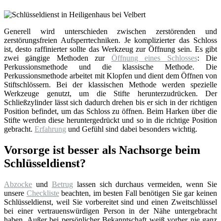
Generell wird unterschieden zwischen zerstörenden und
zerstörungsfreien Aufsperrtechniken. Je komplizierter das Schloss
ist, desto raffinierter sollte das Werkzeug zur Öffnung sein. Es gibt
zwei gängige Methoden zur
Öffnung eines Schlosses
: Die
Perkussionsmethode und die klassische Methode. Die
Perkussionsmethode arbeitet mit Klopfen und dient dem Öffnen von
Stiftschlössern. Bei der klassischen Methode werden spezielle
Werkzeuge genutzt, um die Stifte herunterzudrücken. Der
Schließzylinder lässt sich dadurch drehen bis er sich in der richtigen
Position befindet, um das Schloss zu öffnen. Beim Harken über die
Stifte werden diese heruntergedrückt und so in die richtige Position
gebracht.
Erfahrung
und Gefühl sind dabei besonders wichtig.
Vorsorge ist besser als Nachsorge beim
Schlüsseldienst?
Abzocke
und
Betrug
lassen sich durchaus vermeiden, wenn Sie
unsere
Checkliste
beachten, im besten Fall benötigen Sie gar keinen
Schlüsseldienst, weil Sie vorbereitet sind und einen Zweitschlüssel
bei einer vertrauenswürdigen Person in der Nähe untergebracht
haben. Außer bei persönlicher Bekanntschaft weiß vorher nie ganz