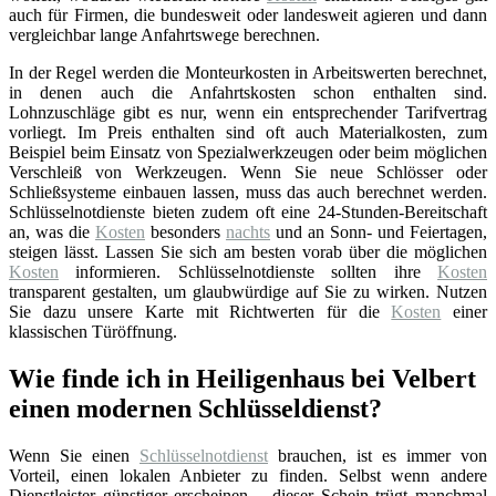
auch für Firmen, die bundesweit oder landesweit agieren und dann
vergleichbar lange Anfahrtswege berechnen.
In der Regel werden die Monteurkosten in Arbeitswerten berechnet,
in denen auch die Anfahrtskosten schon enthalten sind.
Lohnzuschläge gibt es nur, wenn ein entsprechender Tarifvertrag
vorliegt. Im Preis enthalten sind oft auch Materialkosten, zum
Beispiel beim Einsatz von Spezialwerkzeugen oder beim möglichen
Verschleiß von Werkzeugen. Wenn Sie neue Schlösser oder
Schließsysteme einbauen lassen, muss das auch berechnet werden.
Schlüsselnotdienste bieten zudem oft eine 24-Stunden-Bereitschaft
an, was die
Kosten
besonders
nachts
und an Sonn- und Feiertagen,
steigen lässt. Lassen Sie sich am besten vorab über die möglichen
Kosten
informieren. Schlüsselnotdienste sollten ihre
Kosten
transparent gestalten, um glaubwürdige auf Sie zu wirken. Nutzen
Sie dazu unsere Karte mit Richtwerten für die
Kosten
einer
klassischen Türöffnung.
Wie finde ich in Heiligenhaus bei Velbert
einen modernen Schlüsseldienst?
Wenn Sie einen
Schlüsselnotdienst
brauchen, ist es immer von
Vorteil, einen lokalen Anbieter zu finden. Selbst wenn andere
Dienstleister günstiger erscheinen – dieser Schein trügt manchmal