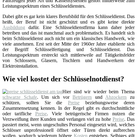
Fahrzeugen jeder Art und Kassensystemen gehört mittlerweile zum
Leistungsspektrum eines Schlüsseldienstes.
Dabei gibt es gar kein klares Berufsbild für den Schlüsseldienst. Das
heißt, der Beruf ist nicht geschützt und es gibt keine direkte
Ausbildung
dafür. Eine Schlüsseldienstfirma kann daher jeder
betreiben und das ist manchmal auch problematisch. Es handelt sich
beim Schlüsseldienst auch nicht um ein klassisches Handwerk, wie
viele annehmen. Erst seit der Mitte der 1960er Jahre etablierte sich
der Begriff Schlüsselfertigung und Schlüsseldienst. Das
Leistungsspektrum erstreckt sich mittlerweile auf Tätigkeitsfelder
von Schlossern, Glasern, Tischlern und Handwerkern der
Elektroinstallation.
Wie viel kostet der Schlüsselnotdienst?
Hier sind wir wieder beim Thema
schwarze Schafe
. Um sich vor
Betrügern
und
Abzockern
zu
schützen, sollten Sie die
Preise
beziehungsweise deren
Zusammensetzung kennen. In der Regel gibt es durchschnittliche
oder tarifliche
Preise
. Viele betrügerische Firmen nutzen die
Verzweiflung ihrer Kunden und verlangen viel zu hohe
Preise
. Das
passiert meist, wenn ungeschultes Personal eingesetzt wird, welches
Schlösser unprofessionell öffnet oder Türen direkt aufbrechen
wollen, wodurch wiederum höhere
Kosten
entstehen. Selbiges gilt