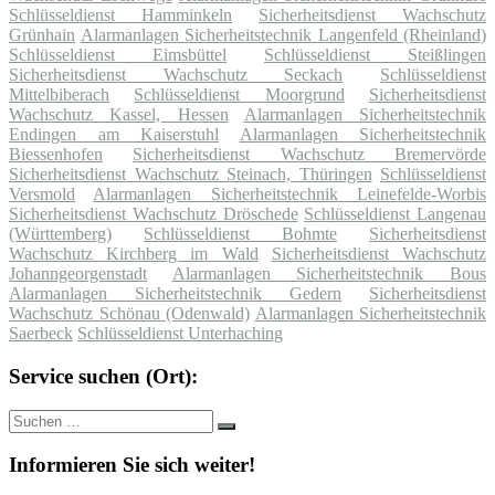
Schlüsseldienst Hamminkeln
Sicherheitsdienst Wachschutz
Grünhain
Alarmanlagen Sicherheitstechnik Langenfeld (Rheinland)
Schlüsseldienst Eimsbüttel
Schlüsseldienst Steißlingen
Sicherheitsdienst Wachschutz Seckach
Schlüsseldienst
Mittelbiberach
Schlüsseldienst Moorgrund
Sicherheitsdienst
Wachschutz Kassel, Hessen
Alarmanlagen Sicherheitstechnik
Endingen am Kaiserstuhl
Alarmanlagen Sicherheitstechnik
Biessenhofen
Sicherheitsdienst Wachschutz Bremervörde
Sicherheitsdienst Wachschutz Steinach, Thüringen
Schlüsseldienst
Versmold
Alarmanlagen Sicherheitstechnik Leinefelde-Worbis
Sicherheitsdienst Wachschutz Dröschede
Schlüsseldienst Langenau
(Württemberg)
Schlüsseldienst Bohmte
Sicherheitsdienst
Wachschutz Kirchberg im Wald
Sicherheitsdienst Wachschutz
Johanngeorgenstadt
Alarmanlagen Sicherheitstechnik Bous
Alarmanlagen Sicherheitstechnik Gedern
Sicherheitsdienst
Wachschutz Schönau (Odenwald)
Alarmanlagen Sicherheitstechnik
Saerbeck
Schlüsseldienst Unterhaching
Service suchen (Ort):
Suche
Suchen
nach:
Informieren Sie sich weiter!