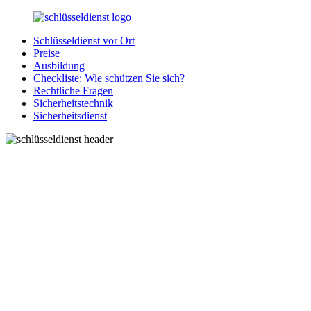
Zurück
zum
Schlüsseldienst vor Ort
Inhalt
SchluesseldienstDirekt.de
Ihre
Preise
Notlage
Ausbildung
wird
Checkliste: Wie schützen Sie sich?
gelöst!
Rechtliche Fragen
Sicherheitstechnik
Sicherheitsdienst