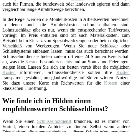
auch für Firmen, die bundesweit oder landesweit agieren und dann
vergleichbar lange Anfahrtswege berechnen.
In der Regel werden die Monteurkosten in Arbeitswerten berechnet,
in denen auch die Anfahrtskosten schon enthalten sind.
Lohnzuschläge gibt es nur, wenn ein entsprechender Tarifvertrag
vorliegt. Im Preis enthalten sind oft auch Materialkosten, zum
Beispiel beim Einsatz von Spezialwerkzeugen oder beim möglichen
Verschleiß von Werkzeugen. Wenn Sie neue Schlösser oder
Schließsysteme einbauen lassen, muss das auch berechnet werden.
Schlüsselnotdienste bieten zudem oft eine 24-Stunden-Bereitschaft
an, was die
Kosten
besonders
nachts
und an Sonn- und Feiertagen,
steigen lässt. Lassen Sie sich am besten vorab über die möglichen
Kosten
informieren. Schlüsselnotdienste sollten ihre
Kosten
transparent gestalten, um glaubwürdige auf Sie zu wirken. Nutzen
Sie dazu unsere Karte mit Richtwerten für die
Kosten
einer
klassischen Türöffnung.
Wie finde ich in Hilden einen
empfehlenswerten Schlüsseldienst?
Wenn Sie einen
Schlüsselnotdienst
brauchen, ist es immer von
Vorteil, einen lokalen Anbieter zu finden. Selbst wenn andere
Dienstleister günstiger erscheinen – dieser Schein trügt manchmal