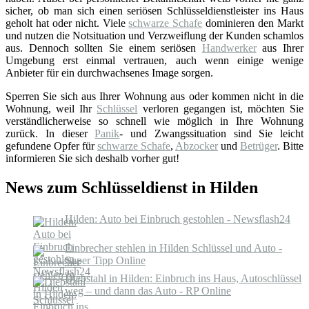
sicher, ob man sich einen seriösen Schlüsseldienstleister ins Haus
geholt hat oder nicht. Viele
schwarze Schafe
dominieren den Markt
und nutzen die Notsituation und Verzweiflung der Kunden schamlos
aus. Dennoch sollten Sie einem seriösen
Handwerker
aus Ihrer
Umgebung erst einmal vertrauen, auch wenn einige wenige
Anbieter für ein durchwachsenes Image sorgen.
Sperren Sie sich aus Ihrer Wohnung aus oder kommen nicht in die
Wohnung, weil Ihr
Schlüssel
verloren gegangen ist, möchten Sie
verständlicherweise so schnell wie möglich in Ihre Wohnung
zurück. In dieser
Panik
- und Zwangssituation sind Sie leicht
gefundene Opfer für
schwarze Schafe
,
Abzocker
und
Betrüger
. Bitte
informieren Sie sich deshalb vorher gut!
News zum Schlüsseldienst in Hilden
Hilden: Auto bei Einbruch gestohlen - Newsflash24
Einbrecher stehlen in Hilden Schlüssel und Auto -
Super Tipp Online
Diebstahl in Hilden: Einbruch ins Haus, Autoschlüssel
weg – und dann das Auto - RP Online