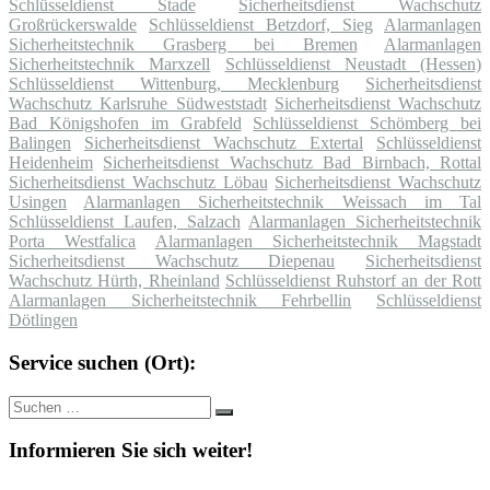
Schlüsseldienst Stade
Sicherheitsdienst Wachschutz
Großrückerswalde
Schlüsseldienst Betzdorf, Sieg
Alarmanlagen
Sicherheitstechnik Grasberg bei Bremen
Alarmanlagen
Sicherheitstechnik Marxzell
Schlüsseldienst Neustadt (Hessen)
Schlüsseldienst Wittenburg, Mecklenburg
Sicherheitsdienst
Wachschutz Karlsruhe Südweststadt
Sicherheitsdienst Wachschutz
Bad Königshofen im Grabfeld
Schlüsseldienst Schömberg bei
Balingen
Sicherheitsdienst Wachschutz Extertal
Schlüsseldienst
Heidenheim
Sicherheitsdienst Wachschutz Bad Birnbach, Rottal
Sicherheitsdienst Wachschutz Löbau
Sicherheitsdienst Wachschutz
Usingen
Alarmanlagen Sicherheitstechnik Weissach im Tal
Schlüsseldienst Laufen, Salzach
Alarmanlagen Sicherheitstechnik
Porta Westfalica
Alarmanlagen Sicherheitstechnik Magstadt
Sicherheitsdienst Wachschutz Diepenau
Sicherheitsdienst
Wachschutz Hürth, Rheinland
Schlüsseldienst Ruhstorf an der Rott
Alarmanlagen Sicherheitstechnik Fehrbellin
Schlüsseldienst
Dötlingen
Service suchen (Ort):
Suche
Suchen
nach:
Informieren Sie sich weiter!