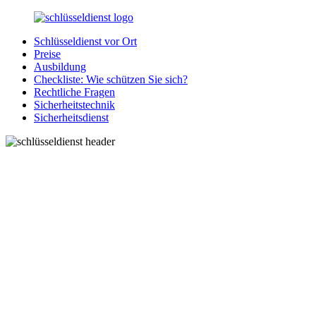
Zurück
zum
Schlüsseldienst vor Ort
Inhalt
SchluesseldienstDirekt.de
Ihre
Preise
Notlage
Ausbildung
wird
Checkliste: Wie schützen Sie sich?
gelöst!
Rechtliche Fragen
Sicherheitstechnik
Sicherheitsdienst