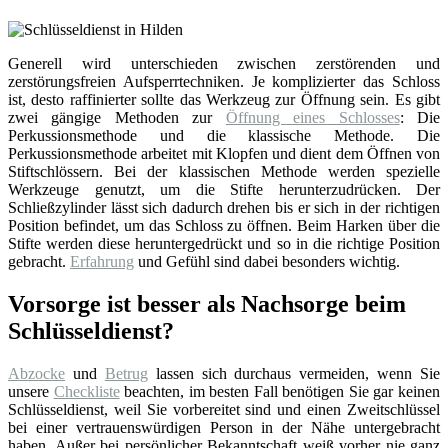
Generell wird unterschieden zwischen zerstörenden und
zerstörungsfreien Aufsperrtechniken. Je komplizierter das Schloss
ist, desto raffinierter sollte das Werkzeug zur Öffnung sein. Es gibt
zwei gängige Methoden zur
Öffnung eines Schlosses
: Die
Perkussionsmethode und die klassische Methode. Die
Perkussionsmethode arbeitet mit Klopfen und dient dem Öffnen von
Stiftschlössern. Bei der klassischen Methode werden spezielle
Werkzeuge genutzt, um die Stifte herunterzudrücken. Der
Schließzylinder lässt sich dadurch drehen bis er sich in der richtigen
Position befindet, um das Schloss zu öffnen. Beim Harken über die
Stifte werden diese heruntergedrückt und so in die richtige Position
gebracht.
Erfahrung
und Gefühl sind dabei besonders wichtig.
Vorsorge ist besser als Nachsorge beim
Schlüsseldienst?
Abzocke
und
Betrug
lassen sich durchaus vermeiden, wenn Sie
unsere
Checkliste
beachten, im besten Fall benötigen Sie gar keinen
Schlüsseldienst, weil Sie vorbereitet sind und einen Zweitschlüssel
bei einer vertrauenswürdigen Person in der Nähe untergebracht
haben. Außer bei persönlicher Bekanntschaft weiß vorher nie ganz