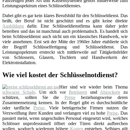
Fahrzeugen jeder Art und Kassensystemen gehört mittlerweile zum
Leistungsspektrum eines Schlüsseldienstes.
Dabei gibt es gar kein klares Berufsbild für den Schlüsseldienst. Das
heißt, der Beruf ist nicht geschützt und es gibt keine direkte
Ausbildung
dafür. Eine Schlüsseldienstfirma kann daher jeder
betreiben und das ist manchmal auch problematisch. Es handelt sich
beim Schlüsseldienst auch nicht um ein klassisches Handwerk, wie
viele annehmen. Erst seit der Mitte der 1960er Jahre etablierte sich
der Begriff Schlüsselfertigung und Schlüsseldienst. Das
Leistungsspektrum erstreckt sich mittlerweile auf Tätigkeitsfelder
von Schlossern, Glasern, Tischlern und Handwerkern der
Elektroinstallation.
Wie viel kostet der Schlüsselnotdienst?
Hier sind wir wieder beim Thema
schwarze Schafe
. Um sich vor
Betrügern
und
Abzockern
zu
schützen, sollten Sie die
Preise
beziehungsweise deren
Zusammensetzung kennen. In der Regel gibt es durchschnittliche
oder tarifliche
Preise
. Viele betrügerische Firmen nutzen die
Verzweiflung ihrer Kunden und verlangen viel zu hohe
Preise
. Das
passiert meist, wenn ungeschultes Personal eingesetzt wird, welches
Schlösser unprofessionell öffnet oder Türen direkt aufbrechen
wollen, wodurch wiederum höhere
Kosten
entstehen. Selbiges gilt