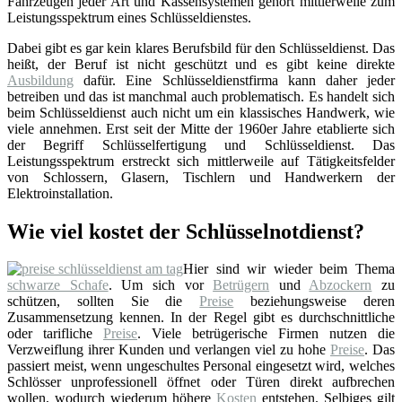
Fahrzeugen jeder Art und Kassensystemen gehört mittlerweile zum
Leistungsspektrum eines Schlüsseldienstes.
Dabei gibt es gar kein klares Berufsbild für den Schlüsseldienst. Das
heißt, der Beruf ist nicht geschützt und es gibt keine direkte
Ausbildung
dafür. Eine Schlüsseldienstfirma kann daher jeder
betreiben und das ist manchmal auch problematisch. Es handelt sich
beim Schlüsseldienst auch nicht um ein klassisches Handwerk, wie
viele annehmen. Erst seit der Mitte der 1960er Jahre etablierte sich
der Begriff Schlüsselfertigung und Schlüsseldienst. Das
Leistungsspektrum erstreckt sich mittlerweile auf Tätigkeitsfelder
von Schlossern, Glasern, Tischlern und Handwerkern der
Elektroinstallation.
Wie viel kostet der Schlüsselnotdienst?
Hier sind wir wieder beim Thema
schwarze Schafe
. Um sich vor
Betrügern
und
Abzockern
zu
schützen, sollten Sie die
Preise
beziehungsweise deren
Zusammensetzung kennen. In der Regel gibt es durchschnittliche
oder tarifliche
Preise
. Viele betrügerische Firmen nutzen die
Verzweiflung ihrer Kunden und verlangen viel zu hohe
Preise
. Das
passiert meist, wenn ungeschultes Personal eingesetzt wird, welches
Schlösser unprofessionell öffnet oder Türen direkt aufbrechen
wollen, wodurch wiederum höhere
Kosten
entstehen. Selbiges gilt