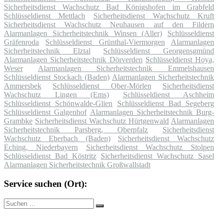
Sicherheitsdienst Wachschutz Bad Königshofen im Grabfeld
Schlüsseldienst Mettlach
Sicherheitsdienst Wachschutz Kruft
Sicherheitsdienst Wachschutz Neuhausen auf den Fildern
Alarmanlagen Sicherheitstechnik Winsen (Aller)
Schlüsseldienst
Gräfenroda
Schlüsseldienst Grünthal-Viermorgen
Alarmanlagen
Sicherheitstechnik Elztal
Schlüsseldienst Georgensgmünd
Alarmanlagen Sicherheitstechnik Dörverden
Schlüsseldienst Hoya,
Weser
Alarmanlagen Sicherheitstechnik Emmelshausen
Schlüsseldienst Stockach (Baden)
Alarmanlagen Sicherheitstechnik
Ammersbek
Schlüsseldienst Ober-Mörlen
Sicherheitsdienst
Wachschutz Lingen (Ems)
Schlüsseldienst Aschheim
Schlüsseldienst Schönwalde-Glien
Schlüsseldienst Bad Segeberg
Schlüsseldienst Galgenhof
Alarmanlagen Sicherheitstechnik Burg-
Grambke
Sicherheitsdienst Wachschutz Hürtgenwald
Alarmanlagen
Sicherheitstechnik Parsberg, Oberpfalz
Sicherheitsdienst
Wachschutz Eberbach (Baden)
Sicherheitsdienst Wachschutz
Eching, Niederbayern
Sicherheitsdienst Wachschutz Stolpen
Schlüsseldienst Bad Köstritz
Sicherheitsdienst Wachschutz Sasel
Alarmanlagen Sicherheitstechnik Großwallstadt
Service suchen (Ort):
Suche
Suchen
nach: