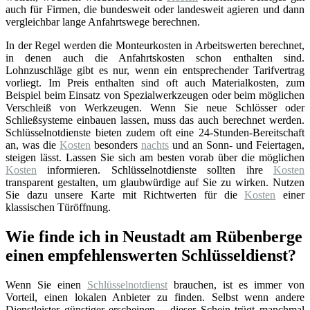
auch für Firmen, die bundesweit oder landesweit agieren und dann
vergleichbar lange Anfahrtswege berechnen.
In der Regel werden die Monteurkosten in Arbeitswerten berechnet,
in denen auch die Anfahrtskosten schon enthalten sind.
Lohnzuschläge gibt es nur, wenn ein entsprechender Tarifvertrag
vorliegt. Im Preis enthalten sind oft auch Materialkosten, zum
Beispiel beim Einsatz von Spezialwerkzeugen oder beim möglichen
Verschleiß von Werkzeugen. Wenn Sie neue Schlösser oder
Schließsysteme einbauen lassen, muss das auch berechnet werden.
Schlüsselnotdienste bieten zudem oft eine 24-Stunden-Bereitschaft
an, was die
Kosten
besonders
nachts
und an Sonn- und Feiertagen,
steigen lässt. Lassen Sie sich am besten vorab über die möglichen
Kosten
informieren. Schlüsselnotdienste sollten ihre
Kosten
transparent gestalten, um glaubwürdige auf Sie zu wirken. Nutzen
Sie dazu unsere Karte mit Richtwerten für die
Kosten
einer
klassischen Türöffnung.
Wie finde ich in Neustadt am Rübenberge
einen empfehlenswerten Schlüsseldienst?
Wenn Sie einen
Schlüsselnotdienst
brauchen, ist es immer von
Vorteil, einen lokalen Anbieter zu finden. Selbst wenn andere
Dienstleister günstiger erscheinen – dieser Schein trügt manchmal