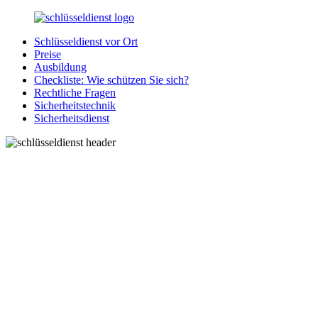
Zurück
zum
Schlüsseldienst vor Ort
Inhalt
SchluesseldienstDirekt.de
Ihre
Preise
Notlage
Ausbildung
wird
Checkliste: Wie schützen Sie sich?
gelöst!
Rechtliche Fragen
Sicherheitstechnik
Sicherheitsdienst