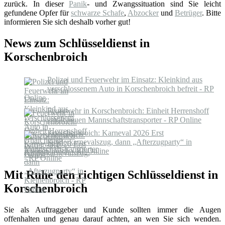
zurück. In dieser
Panik
- und Zwangssituation sind Sie leicht
gefundene Opfer für
schwarze Schafe
,
Abzocker
und
Betrüger
. Bitte
informieren Sie sich deshalb vorher gut!
News zum Schlüsseldienst in
Korschenbroich
Polizei und Feuerwehr im Einsatz: Kleinkind aus
verschlossenem Auto in Korschenbroich befreit - RP
Online
Feuerwehr in Korschenbroich: Einheit Herrenshoff
erhält neuen Mannschaftstransporter - RP Online
Korschenbroich: Karneval 2026 Erst
Kinderkarnevalszug, dann „Afterzugparty“ in
Kleinenbroich - RP Online
Mit Ruhe den richtigen Schlüsseldienst in
Korschenbroich
Sie als Auftraggeber und Kunde sollten immer die Augen
offenhalten und genau darauf achten, an wen Sie sich wenden.