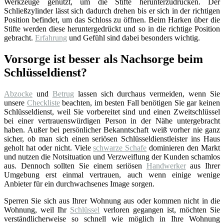
Werkzeuge genutzt, um die Stifte herunterzudrücken. Der
Schließzylinder lässt sich dadurch drehen bis er sich in der richtigen
Position befindet, um das Schloss zu öffnen. Beim Harken über die
Stifte werden diese heruntergedrückt und so in die richtige Position
gebracht.
Erfahrung
und Gefühl sind dabei besonders wichtig.
Vorsorge ist besser als Nachsorge beim
Schlüsseldienst?
Abzocke
und
Betrug
lassen sich durchaus vermeiden, wenn Sie
unsere
Checkliste
beachten, im besten Fall benötigen Sie gar keinen
Schlüsseldienst, weil Sie vorbereitet sind und einen Zweitschlüssel
bei einer vertrauenswürdigen Person in der Nähe untergebracht
haben. Außer bei persönlicher Bekanntschaft weiß vorher nie ganz
sicher, ob man sich einen seriösen Schlüsseldienstleister ins Haus
geholt hat oder nicht. Viele
schwarze Schafe
dominieren den Markt
und nutzen die Notsituation und Verzweiflung der Kunden schamlos
aus. Dennoch sollten Sie einem seriösen
Handwerker
aus Ihrer
Umgebung erst einmal vertrauen, auch wenn einige wenige
Anbieter für ein durchwachsenes Image sorgen.
Sperren Sie sich aus Ihrer Wohnung aus oder kommen nicht in die
Wohnung, weil Ihr
Schlüssel
verloren gegangen ist, möchten Sie
verständlicherweise so schnell wie möglich in Ihre Wohnung