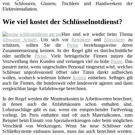
von Schlossern, Glasern, Tischlern und Handwerkern der
Elektroinstallation.
Wie viel kostet der Schlüsselnotdienst?
Hier sind wir wieder beim Thema
schwarze Schafe
. Um sich vor
Betrügern
und
Abzockern
zu
schützen, sollten Sie die
Preise
beziehungsweise deren
Zusammensetzung kennen. In der Regel gibt es durchschnittliche
oder tarifliche
Preise
. Viele betrügerische Firmen nutzen die
Verzweiflung ihrer Kunden und verlangen viel zu hohe
Preise
. Das
passiert meist, wenn ungeschultes Personal eingesetzt wird, welches
Schlösser unprofessionell öffnet oder Türen direkt aufbrechen
wollen, wodurch wiederum höhere
Kosten
entstehen. Selbiges gilt
auch für Firmen, die bundesweit oder landesweit agieren und dann
vergleichbar lange Anfahrtswege berechnen.
In der Regel werden die Monteurkosten in Arbeitswerten berechnet,
in denen auch die Anfahrtskosten schon enthalten sind.
Lohnzuschläge gibt es nur, wenn ein entsprechender Tarifvertrag
vorliegt. Im Preis enthalten sind oft auch Materialkosten, zum
Beispiel beim Einsatz von Spezialwerkzeugen oder beim möglichen
Verschleiß von Werkzeugen. Wenn Sie neue Schlösser oder
Schließsysteme einbauen lassen, muss das auch berechnet werden.