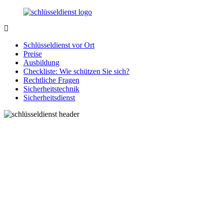
Zurück
zum
Inhalt
SchluesseldienstDirekt.de
Ihre
Notlage
Schlüsseldienst vor Ort
wird
Preise
gelöst!
Ausbildung
Checkliste: Wie schützen Sie sich?
Rechtliche Fragen
Sicherheitstechnik
Sicherheitsdienst