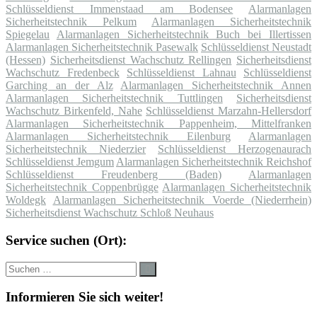
Schlüsseldienst Immenstaad am Bodensee
Alarmanlagen
Sicherheitstechnik Pelkum
Alarmanlagen Sicherheitstechnik
Spiegelau
Alarmanlagen Sicherheitstechnik Buch bei Illertissen
Alarmanlagen Sicherheitstechnik Pasewalk
Schlüsseldienst Neustadt
(Hessen)
Sicherheitsdienst Wachschutz Rellingen
Sicherheitsdienst
Wachschutz Fredenbeck
Schlüsseldienst Lahnau
Schlüsseldienst
Garching an der Alz
Alarmanlagen Sicherheitstechnik Annen
Alarmanlagen Sicherheitstechnik Tuttlingen
Sicherheitsdienst
Wachschutz Birkenfeld, Nahe
Schlüsseldienst Marzahn-Hellersdorf
Alarmanlagen Sicherheitstechnik Pappenheim, Mittelfranken
Alarmanlagen Sicherheitstechnik Eilenburg
Alarmanlagen
Sicherheitstechnik Niederzier
Schlüsseldienst Herzogenaurach
Schlüsseldienst Jemgum
Alarmanlagen Sicherheitstechnik Reichshof
Schlüsseldienst Freudenberg (Baden)
Alarmanlagen
Sicherheitstechnik Coppenbrügge
Alarmanlagen Sicherheitstechnik
Woldegk
Alarmanlagen Sicherheitstechnik Voerde (Niederrhein)
Sicherheitsdienst Wachschutz Schloß Neuhaus
Service suchen (Ort):
Suche
Suchen
nach:
Informieren Sie sich weiter!