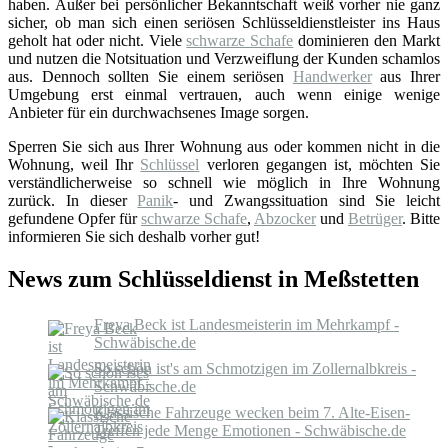
haben. Außer bei persönlicher Bekanntschaft weiß vorher nie ganz
sicher, ob man sich einen seriösen Schlüsseldienstleister ins Haus
geholt hat oder nicht. Viele
schwarze Schafe
dominieren den Markt
und nutzen die Notsituation und Verzweiflung der Kunden schamlos
aus. Dennoch sollten Sie einem seriösen
Handwerker
aus Ihrer
Umgebung erst einmal vertrauen, auch wenn einige wenige
Anbieter für ein durchwachsenes Image sorgen.
Sperren Sie sich aus Ihrer Wohnung aus oder kommen nicht in die
Wohnung, weil Ihr
Schlüssel
verloren gegangen ist, möchten Sie
verständlicherweise so schnell wie möglich in Ihre Wohnung
zurück. In dieser
Panik
- und Zwangssituation sind Sie leicht
gefundene Opfer für
schwarze Schafe
,
Abzocker
und
Betrüger
. Bitte
informieren Sie sich deshalb vorher gut!
News zum Schlüsseldienst in Meßstetten
Freya Beck ist Landesmeisterin im Mehrkampf -
Schwäbische.de
So schön ist's am Schmotzigen im Zollernalbkreis -
Schwäbische.de
Klassische Fahrzeuge wecken beim 7. Alte-Eisen-
Treffen jede Menge Emotionen - Schwäbische.de