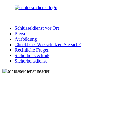
Zurück
zum
Inhalt
SchluesseldienstDirekt.de
Ihre
Notlage
Schlüsseldienst vor Ort
wird
Preise
gelöst!
Ausbildung
Checkliste: Wie schützen Sie sich?
Rechtliche Fragen
Sicherheitstechnik
Sicherheitsdienst