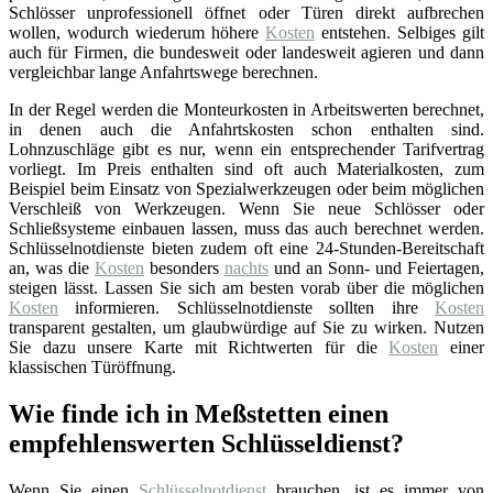
Schlösser unprofessionell öffnet oder Türen direkt aufbrechen
wollen, wodurch wiederum höhere
Kosten
entstehen. Selbiges gilt
auch für Firmen, die bundesweit oder landesweit agieren und dann
vergleichbar lange Anfahrtswege berechnen.
In der Regel werden die Monteurkosten in Arbeitswerten berechnet,
in denen auch die Anfahrtskosten schon enthalten sind.
Lohnzuschläge gibt es nur, wenn ein entsprechender Tarifvertrag
vorliegt. Im Preis enthalten sind oft auch Materialkosten, zum
Beispiel beim Einsatz von Spezialwerkzeugen oder beim möglichen
Verschleiß von Werkzeugen. Wenn Sie neue Schlösser oder
Schließsysteme einbauen lassen, muss das auch berechnet werden.
Schlüsselnotdienste bieten zudem oft eine 24-Stunden-Bereitschaft
an, was die
Kosten
besonders
nachts
und an Sonn- und Feiertagen,
steigen lässt. Lassen Sie sich am besten vorab über die möglichen
Kosten
informieren. Schlüsselnotdienste sollten ihre
Kosten
transparent gestalten, um glaubwürdige auf Sie zu wirken. Nutzen
Sie dazu unsere Karte mit Richtwerten für die
Kosten
einer
klassischen Türöffnung.
Wie finde ich in Meßstetten einen
empfehlenswerten Schlüsseldienst?
Wenn Sie einen
Schlüsselnotdienst
brauchen, ist es immer von