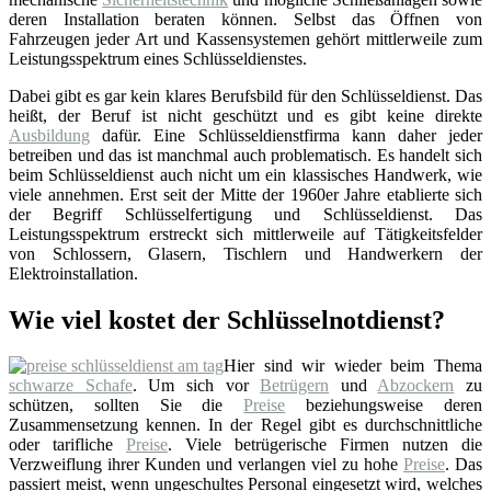
deren Installation beraten können. Selbst das Öffnen von
Fahrzeugen jeder Art und Kassensystemen gehört mittlerweile zum
Leistungsspektrum eines Schlüsseldienstes.
Dabei gibt es gar kein klares Berufsbild für den Schlüsseldienst. Das
heißt, der Beruf ist nicht geschützt und es gibt keine direkte
Ausbildung
dafür. Eine Schlüsseldienstfirma kann daher jeder
betreiben und das ist manchmal auch problematisch. Es handelt sich
beim Schlüsseldienst auch nicht um ein klassisches Handwerk, wie
viele annehmen. Erst seit der Mitte der 1960er Jahre etablierte sich
der Begriff Schlüsselfertigung und Schlüsseldienst. Das
Leistungsspektrum erstreckt sich mittlerweile auf Tätigkeitsfelder
von Schlossern, Glasern, Tischlern und Handwerkern der
Elektroinstallation.
Wie viel kostet der Schlüsselnotdienst?
Hier sind wir wieder beim Thema
schwarze Schafe
. Um sich vor
Betrügern
und
Abzockern
zu
schützen, sollten Sie die
Preise
beziehungsweise deren
Zusammensetzung kennen. In der Regel gibt es durchschnittliche
oder tarifliche
Preise
. Viele betrügerische Firmen nutzen die
Verzweiflung ihrer Kunden und verlangen viel zu hohe
Preise
. Das
passiert meist, wenn ungeschultes Personal eingesetzt wird, welches