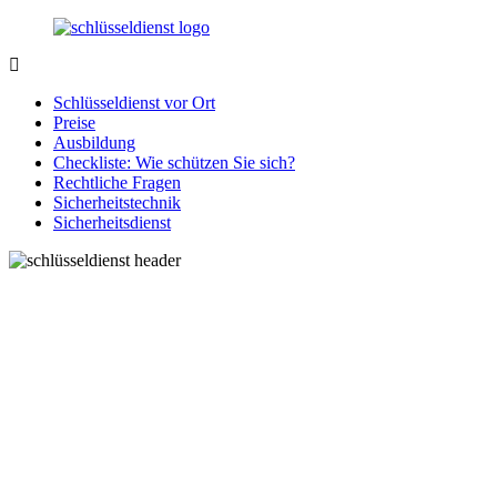
Zurück
zum
Inhalt
SchluesseldienstDirekt.de
Ihre
Notlage
Schlüsseldienst vor Ort
wird
Preise
gelöst!
Ausbildung
Checkliste: Wie schützen Sie sich?
Rechtliche Fragen
Sicherheitstechnik
Sicherheitsdienst