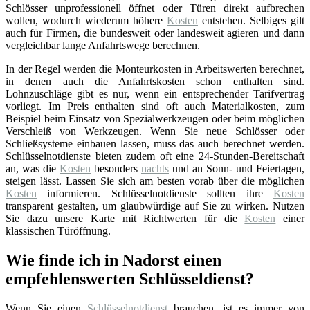
Schlösser unprofessionell öffnet oder Türen direkt aufbrechen
wollen, wodurch wiederum höhere
Kosten
entstehen. Selbiges gilt
auch für Firmen, die bundesweit oder landesweit agieren und dann
vergleichbar lange Anfahrtswege berechnen.
In der Regel werden die Monteurkosten in Arbeitswerten berechnet,
in denen auch die Anfahrtskosten schon enthalten sind.
Lohnzuschläge gibt es nur, wenn ein entsprechender Tarifvertrag
vorliegt. Im Preis enthalten sind oft auch Materialkosten, zum
Beispiel beim Einsatz von Spezialwerkzeugen oder beim möglichen
Verschleiß von Werkzeugen. Wenn Sie neue Schlösser oder
Schließsysteme einbauen lassen, muss das auch berechnet werden.
Schlüsselnotdienste bieten zudem oft eine 24-Stunden-Bereitschaft
an, was die
Kosten
besonders
nachts
und an Sonn- und Feiertagen,
steigen lässt. Lassen Sie sich am besten vorab über die möglichen
Kosten
informieren. Schlüsselnotdienste sollten ihre
Kosten
transparent gestalten, um glaubwürdige auf Sie zu wirken. Nutzen
Sie dazu unsere Karte mit Richtwerten für die
Kosten
einer
klassischen Türöffnung.
Wie finde ich in Nadorst einen
empfehlenswerten Schlüsseldienst?
Wenn Sie einen
Schlüsselnotdienst
brauchen, ist es immer von