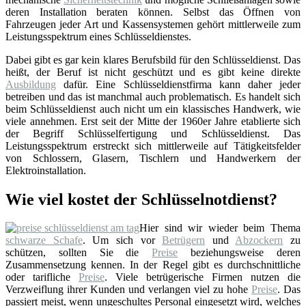
deren Installation beraten können. Selbst das Öffnen von
Fahrzeugen jeder Art und Kassensystemen gehört mittlerweile zum
Leistungsspektrum eines Schlüsseldienstes.
Dabei gibt es gar kein klares Berufsbild für den Schlüsseldienst. Das
heißt, der Beruf ist nicht geschützt und es gibt keine direkte
Ausbildung
dafür. Eine Schlüsseldienstfirma kann daher jeder
betreiben und das ist manchmal auch problematisch. Es handelt sich
beim Schlüsseldienst auch nicht um ein klassisches Handwerk, wie
viele annehmen. Erst seit der Mitte der 1960er Jahre etablierte sich
der Begriff Schlüsselfertigung und Schlüsseldienst. Das
Leistungsspektrum erstreckt sich mittlerweile auf Tätigkeitsfelder
von Schlossern, Glasern, Tischlern und Handwerkern der
Elektroinstallation.
Wie viel kostet der Schlüsselnotdienst?
Hier sind wir wieder beim Thema
schwarze Schafe
. Um sich vor
Betrügern
und
Abzockern
zu
schützen, sollten Sie die
Preise
beziehungsweise deren
Zusammensetzung kennen. In der Regel gibt es durchschnittliche
oder tarifliche
Preise
. Viele betrügerische Firmen nutzen die
Verzweiflung ihrer Kunden und verlangen viel zu hohe
Preise
. Das
passiert meist, wenn ungeschultes Personal eingesetzt wird, welches