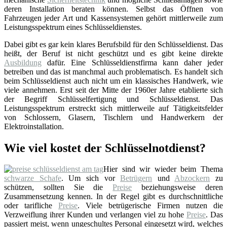
deren Installation beraten können. Selbst das Öffnen von
Fahrzeugen jeder Art und Kassensystemen gehört mittlerweile zum
Leistungsspektrum eines Schlüsseldienstes.
Dabei gibt es gar kein klares Berufsbild für den Schlüsseldienst. Das
heißt, der Beruf ist nicht geschützt und es gibt keine direkte
Ausbildung
dafür. Eine Schlüsseldienstfirma kann daher jeder
betreiben und das ist manchmal auch problematisch. Es handelt sich
beim Schlüsseldienst auch nicht um ein klassisches Handwerk, wie
viele annehmen. Erst seit der Mitte der 1960er Jahre etablierte sich
der Begriff Schlüsselfertigung und Schlüsseldienst. Das
Leistungsspektrum erstreckt sich mittlerweile auf Tätigkeitsfelder
von Schlossern, Glasern, Tischlern und Handwerkern der
Elektroinstallation.
Wie viel kostet der Schlüsselnotdienst?
Hier sind wir wieder beim Thema
schwarze Schafe
. Um sich vor
Betrügern
und
Abzockern
zu
schützen, sollten Sie die
Preise
beziehungsweise deren
Zusammensetzung kennen. In der Regel gibt es durchschnittliche
oder tarifliche
Preise
. Viele betrügerische Firmen nutzen die
Verzweiflung ihrer Kunden und verlangen viel zu hohe
Preise
. Das
passiert meist, wenn ungeschultes Personal eingesetzt wird, welches