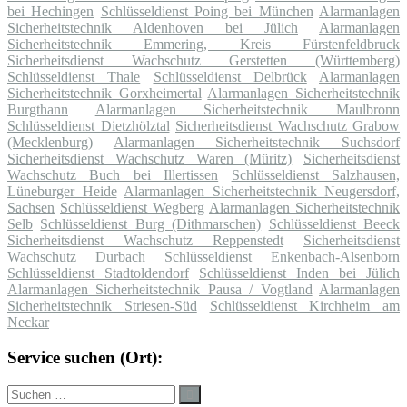
bei Hechingen
Schlüsseldienst Poing bei München
Alarmanlagen
Sicherheitstechnik Aldenhoven bei Jülich
Alarmanlagen
Sicherheitstechnik Emmering, Kreis Fürstenfeldbruck
Sicherheitsdienst Wachschutz Gerstetten (Württemberg)
Schlüsseldienst Thale
Schlüsseldienst Delbrück
Alarmanlagen
Sicherheitstechnik Gorxheimertal
Alarmanlagen Sicherheitstechnik
Burgthann
Alarmanlagen Sicherheitstechnik Maulbronn
Schlüsseldienst Dietzhölztal
Sicherheitsdienst Wachschutz Grabow
(Mecklenburg)
Alarmanlagen Sicherheitstechnik Suchsdorf
Sicherheitsdienst Wachschutz Waren (Müritz)
Sicherheitsdienst
Wachschutz Buch bei Illertissen
Schlüsseldienst Salzhausen,
Lüneburger Heide
Alarmanlagen Sicherheitstechnik Neugersdorf,
Sachsen
Schlüsseldienst Wegberg
Alarmanlagen Sicherheitstechnik
Selb
Schlüsseldienst Burg (Dithmarschen)
Schlüsseldienst Beeck
Sicherheitsdienst Wachschutz Reppenstedt
Sicherheitsdienst
Wachschutz Durbach
Schlüsseldienst Enkenbach-Alsenborn
Schlüsseldienst Stadtoldendorf
Schlüsseldienst Inden bei Jülich
Alarmanlagen Sicherheitstechnik Pausa / Vogtland
Alarmanlagen
Sicherheitstechnik Striesen-Süd
Schlüsseldienst Kirchheim am
Neckar
Service suchen (Ort):
Suche
Suchen