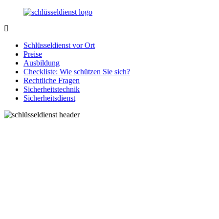
Zurück
zum
Inhalt
SchluesseldienstDirekt.de
Ihre
Notlage
Schlüsseldienst vor Ort
wird
Preise
gelöst!
Ausbildung
Checkliste: Wie schützen Sie sich?
Rechtliche Fragen
Sicherheitstechnik
Sicherheitsdienst