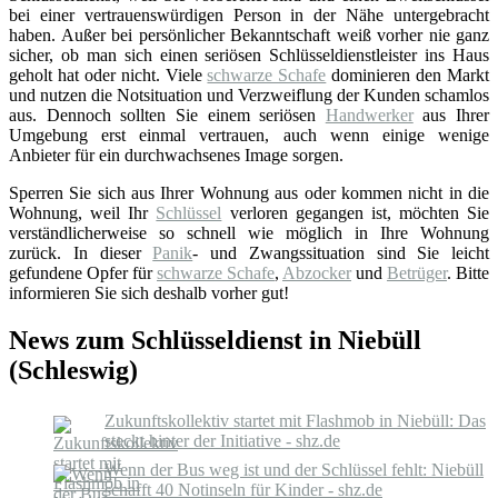
bei einer vertrauenswürdigen Person in der Nähe untergebracht
haben. Außer bei persönlicher Bekanntschaft weiß vorher nie ganz
sicher, ob man sich einen seriösen Schlüsseldienstleister ins Haus
geholt hat oder nicht. Viele
schwarze Schafe
dominieren den Markt
und nutzen die Notsituation und Verzweiflung der Kunden schamlos
aus. Dennoch sollten Sie einem seriösen
Handwerker
aus Ihrer
Umgebung erst einmal vertrauen, auch wenn einige wenige
Anbieter für ein durchwachsenes Image sorgen.
Sperren Sie sich aus Ihrer Wohnung aus oder kommen nicht in die
Wohnung, weil Ihr
Schlüssel
verloren gegangen ist, möchten Sie
verständlicherweise so schnell wie möglich in Ihre Wohnung
zurück. In dieser
Panik
- und Zwangssituation sind Sie leicht
gefundene Opfer für
schwarze Schafe
,
Abzocker
und
Betrüger
. Bitte
informieren Sie sich deshalb vorher gut!
News zum Schlüsseldienst in Niebüll
(Schleswig)
Zukunftskollektiv startet mit Flashmob in Niebüll: Das
steckt hinter der Initiative - shz.de
Wenn der Bus weg ist und der Schlüssel fehlt: Niebüll
schafft 40 Notinseln für Kinder - shz.de