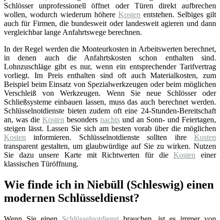
Schlösser unprofessionell öffnet oder Türen direkt aufbrechen
wollen, wodurch wiederum höhere
Kosten
entstehen. Selbiges gilt
auch für Firmen, die bundesweit oder landesweit agieren und dann
vergleichbar lange Anfahrtswege berechnen.
In der Regel werden die Monteurkosten in Arbeitswerten berechnet,
in denen auch die Anfahrtskosten schon enthalten sind.
Lohnzuschläge gibt es nur, wenn ein entsprechender Tarifvertrag
vorliegt. Im Preis enthalten sind oft auch Materialkosten, zum
Beispiel beim Einsatz von Spezialwerkzeugen oder beim möglichen
Verschleiß von Werkzeugen. Wenn Sie neue Schlösser oder
Schließsysteme einbauen lassen, muss das auch berechnet werden.
Schlüsselnotdienste bieten zudem oft eine 24-Stunden-Bereitschaft
an, was die
Kosten
besonders
nachts
und an Sonn- und Feiertagen,
steigen lässt. Lassen Sie sich am besten vorab über die möglichen
Kosten
informieren. Schlüsselnotdienste sollten ihre
Kosten
transparent gestalten, um glaubwürdige auf Sie zu wirken. Nutzen
Sie dazu unsere Karte mit Richtwerten für die
Kosten
einer
klassischen Türöffnung.
Wie finde ich in Niebüll (Schleswig) einen
modernen Schlüsseldienst?
Wenn Sie einen
Schlüsselnotdienst
brauchen, ist es immer von