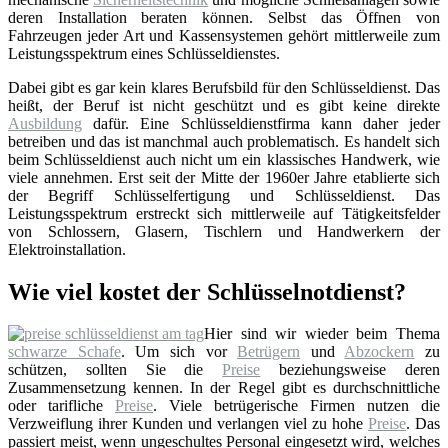
deren Installation beraten können. Selbst das Öffnen von
Fahrzeugen jeder Art und Kassensystemen gehört mittlerweile zum
Leistungsspektrum eines Schlüsseldienstes.
Dabei gibt es gar kein klares Berufsbild für den Schlüsseldienst. Das
heißt, der Beruf ist nicht geschützt und es gibt keine direkte
Ausbildung
dafür. Eine Schlüsseldienstfirma kann daher jeder
betreiben und das ist manchmal auch problematisch. Es handelt sich
beim Schlüsseldienst auch nicht um ein klassisches Handwerk, wie
viele annehmen. Erst seit der Mitte der 1960er Jahre etablierte sich
der Begriff Schlüsselfertigung und Schlüsseldienst. Das
Leistungsspektrum erstreckt sich mittlerweile auf Tätigkeitsfelder
von Schlossern, Glasern, Tischlern und Handwerkern der
Elektroinstallation.
Wie viel kostet der Schlüsselnotdienst?
Hier sind wir wieder beim Thema
schwarze Schafe
. Um sich vor
Betrügern
und
Abzockern
zu
schützen, sollten Sie die
Preise
beziehungsweise deren
Zusammensetzung kennen. In der Regel gibt es durchschnittliche
oder tarifliche
Preise
. Viele betrügerische Firmen nutzen die
Verzweiflung ihrer Kunden und verlangen viel zu hohe
Preise
. Das
passiert meist, wenn ungeschultes Personal eingesetzt wird, welches