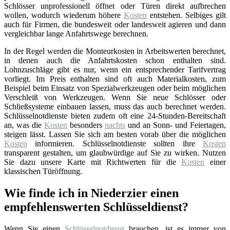
Schlösser unprofessionell öffnet oder Türen direkt aufbrechen
wollen, wodurch wiederum höhere
Kosten
entstehen. Selbiges gilt
auch für Firmen, die bundesweit oder landesweit agieren und dann
vergleichbar lange Anfahrtswege berechnen.
In der Regel werden die Monteurkosten in Arbeitswerten berechnet,
in denen auch die Anfahrtskosten schon enthalten sind.
Lohnzuschläge gibt es nur, wenn ein entsprechender Tarifvertrag
vorliegt. Im Preis enthalten sind oft auch Materialkosten, zum
Beispiel beim Einsatz von Spezialwerkzeugen oder beim möglichen
Verschleiß von Werkzeugen. Wenn Sie neue Schlösser oder
Schließsysteme einbauen lassen, muss das auch berechnet werden.
Schlüsselnotdienste bieten zudem oft eine 24-Stunden-Bereitschaft
an, was die
Kosten
besonders
nachts
und an Sonn- und Feiertagen,
steigen lässt. Lassen Sie sich am besten vorab über die möglichen
Kosten
informieren. Schlüsselnotdienste sollten ihre
Kosten
transparent gestalten, um glaubwürdige auf Sie zu wirken. Nutzen
Sie dazu unsere Karte mit Richtwerten für die
Kosten
einer
klassischen Türöffnung.
Wie finde ich in Niederzier einen
empfehlenswerten Schlüsseldienst?
Wenn Sie einen
Schlüsselnotdienst
brauchen, ist es immer von