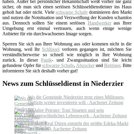
haben. Außer bei persönlicher Bekanntschaft weiß vorher nie ganz
sicher, ob man sich einen seriösen Schlüsseldienstleister ins Haus
geholt hat oder nicht. Viele
schwarze Schafe
dominieren den Markt
und nutzen die Notsituation und Verzweiflung der Kunden schamlos
aus. Dennoch sollten Sie einem seriösen
Handwerker
aus Ihrer
Umgebung erst einmal vertrauen, auch wenn einige wenige
Anbieter für ein durchwachsenes Image sorgen.
Sperren Sie sich aus Ihrer Wohnung aus oder kommen nicht in die
Wohnung, weil Ihr
Schlüssel
verloren gegangen ist, möchten Sie
verständlicherweise so schnell wie möglich in Ihre Wohnung
zurück. In dieser
Panik
- und Zwangssituation sind Sie leicht
gefundene Opfer für
schwarze Schafe
,
Abzocker
und
Betrüger
. Bitte
informieren Sie sich deshalb vorher gut!
News zum Schlüsseldienst in Niederzier
Wo die Gemeinde Niederzier trotz eines Millionen-
Defizits weiter investieren will - Aachener Zeitung
50 Jahre Priester: Toni Straeten und sein
außergewöhnliches Lebenswerk - Aachener Zeitung
Im alten Real Düren entsteht der größte Edeka-Markt
der Region - Aachener Zeitung