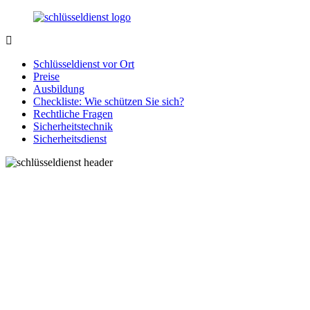
Zurück
zum
Inhalt
SchluesseldienstDirekt.de
Ihre
Notlage
Schlüsseldienst vor Ort
wird
Preise
gelöst!
Ausbildung
Checkliste: Wie schützen Sie sich?
Rechtliche Fragen
Sicherheitstechnik
Sicherheitsdienst