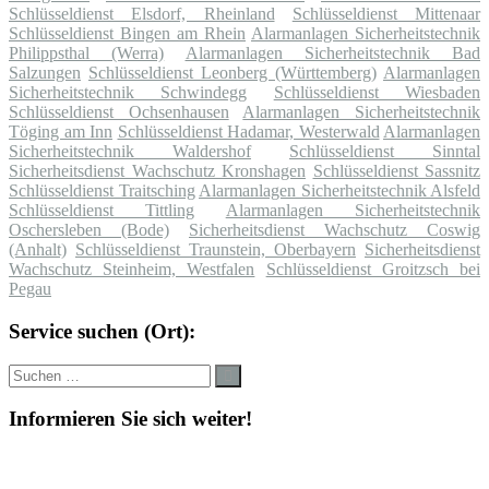
Schlüsseldienst Elsdorf, Rheinland
Schlüsseldienst Mittenaar
Schlüsseldienst Bingen am Rhein
Alarmanlagen Sicherheitstechnik
Philippsthal (Werra)
Alarmanlagen Sicherheitstechnik Bad
Salzungen
Schlüsseldienst Leonberg (Württemberg)
Alarmanlagen
Sicherheitstechnik Schwindegg
Schlüsseldienst Wiesbaden
Schlüsseldienst Ochsenhausen
Alarmanlagen Sicherheitstechnik
Töging am Inn
Schlüsseldienst Hadamar, Westerwald
Alarmanlagen
Sicherheitstechnik Waldershof
Schlüsseldienst Sinntal
Sicherheitsdienst Wachschutz Kronshagen
Schlüsseldienst Sassnitz
Schlüsseldienst Traitsching
Alarmanlagen Sicherheitstechnik Alsfeld
Schlüsseldienst Tittling
Alarmanlagen Sicherheitstechnik
Oschersleben (Bode)
Sicherheitsdienst Wachschutz Coswig
(Anhalt)
Schlüsseldienst Traunstein, Oberbayern
Sicherheitsdienst
Wachschutz Steinheim, Westfalen
Schlüsseldienst Groitzsch bei
Pegau
Service suchen (Ort):
Suche
Suchen
nach:
Informieren Sie sich weiter!