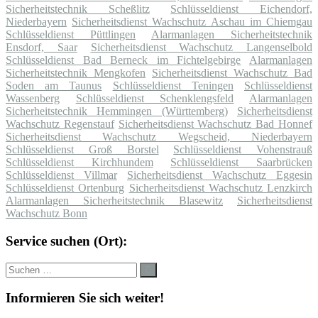
Sicherheitstechnik Scheßlitz
Schlüsseldienst Eichendorf,
Niederbayern
Sicherheitsdienst Wachschutz Aschau im Chiemgau
Schlüsseldienst Püttlingen
Alarmanlagen Sicherheitstechnik
Ensdorf, Saar
Sicherheitsdienst Wachschutz Langenselbold
Schlüsseldienst Bad Berneck im Fichtelgebirge
Alarmanlagen
Sicherheitstechnik Mengkofen
Sicherheitsdienst Wachschutz Bad
Soden am Taunus
Schlüsseldienst Teningen
Schlüsseldienst
Wassenberg
Schlüsseldienst Schenklengsfeld
Alarmanlagen
Sicherheitstechnik Hemmingen (Württemberg)
Sicherheitsdienst
Wachschutz Regenstauf
Sicherheitsdienst Wachschutz Bad Honnef
Sicherheitsdienst Wachschutz Wegscheid, Niederbayern
Schlüsseldienst Groß Borstel
Schlüsseldienst Vohenstrauß
Schlüsseldienst Kirchhundem
Schlüsseldienst Saarbrücken
Schlüsseldienst Villmar
Sicherheitsdienst Wachschutz Eggesin
Schlüsseldienst Ortenburg
Sicherheitsdienst Wachschutz Lenzkirch
Alarmanlagen Sicherheitstechnik Blasewitz
Sicherheitsdienst
Wachschutz Bonn
Service suchen (Ort):
Suche
Suchen
nach:
Informieren Sie sich weiter!