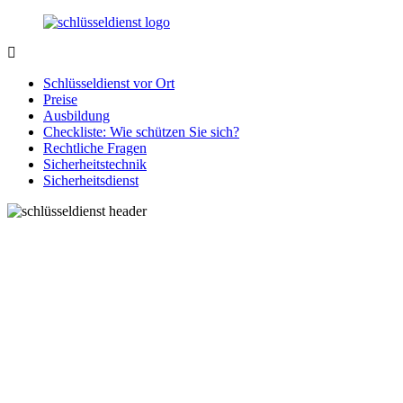
Zurück
zum
Inhalt
SchluesseldienstDirekt.de
Ihre
Notlage
Schlüsseldienst vor Ort
wird
Preise
gelöst!
Ausbildung
Checkliste: Wie schützen Sie sich?
Rechtliche Fragen
Sicherheitstechnik
Sicherheitsdienst