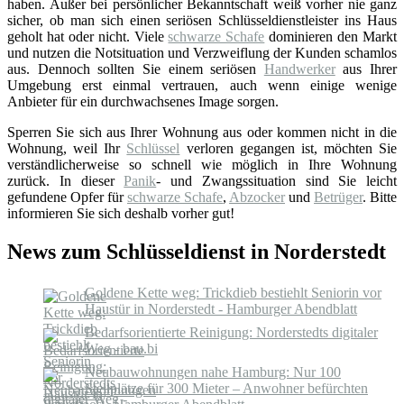
haben. Außer bei persönlicher Bekanntschaft weiß vorher nie ganz
sicher, ob man sich einen seriösen Schlüsseldienstleister ins Haus
geholt hat oder nicht. Viele
schwarze Schafe
dominieren den Markt
und nutzen die Notsituation und Verzweiflung der Kunden schamlos
aus. Dennoch sollten Sie einem seriösen
Handwerker
aus Ihrer
Umgebung erst einmal vertrauen, auch wenn einige wenige
Anbieter für ein durchwachsenes Image sorgen.
Sperren Sie sich aus Ihrer Wohnung aus oder kommen nicht in die
Wohnung, weil Ihr
Schlüssel
verloren gegangen ist, möchten Sie
verständlicherweise so schnell wie möglich in Ihre Wohnung
zurück. In dieser
Panik
- und Zwangssituation sind Sie leicht
gefundene Opfer für
schwarze Schafe
,
Abzocker
und
Betrüger
. Bitte
informieren Sie sich deshalb vorher gut!
News zum Schlüsseldienst in Norderstedt
Goldene Kette weg: Trickdieb bestiehlt Seniorin vor
Haustür in Norderstedt - Hamburger Abendblatt
Bedarfsorientierte Reinigung: Norderstedts digitaler
Weg - bau.bi
Neubauwohnungen nahe Hamburg: Nur 100
Stellplätze für 300 Mieter – Anwohner befürchten