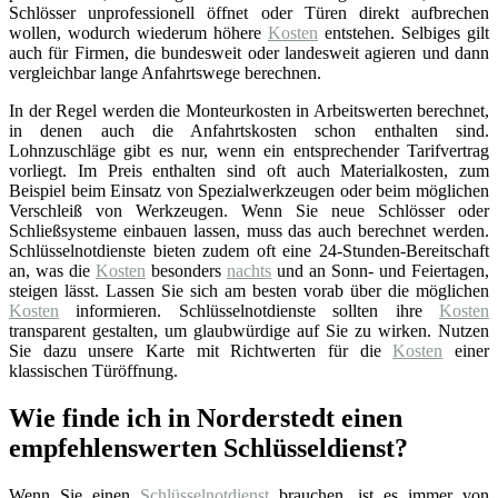
Schlösser unprofessionell öffnet oder Türen direkt aufbrechen
wollen, wodurch wiederum höhere
Kosten
entstehen. Selbiges gilt
auch für Firmen, die bundesweit oder landesweit agieren und dann
vergleichbar lange Anfahrtswege berechnen.
In der Regel werden die Monteurkosten in Arbeitswerten berechnet,
in denen auch die Anfahrtskosten schon enthalten sind.
Lohnzuschläge gibt es nur, wenn ein entsprechender Tarifvertrag
vorliegt. Im Preis enthalten sind oft auch Materialkosten, zum
Beispiel beim Einsatz von Spezialwerkzeugen oder beim möglichen
Verschleiß von Werkzeugen. Wenn Sie neue Schlösser oder
Schließsysteme einbauen lassen, muss das auch berechnet werden.
Schlüsselnotdienste bieten zudem oft eine 24-Stunden-Bereitschaft
an, was die
Kosten
besonders
nachts
und an Sonn- und Feiertagen,
steigen lässt. Lassen Sie sich am besten vorab über die möglichen
Kosten
informieren. Schlüsselnotdienste sollten ihre
Kosten
transparent gestalten, um glaubwürdige auf Sie zu wirken. Nutzen
Sie dazu unsere Karte mit Richtwerten für die
Kosten
einer
klassischen Türöffnung.
Wie finde ich in Norderstedt einen
empfehlenswerten Schlüsseldienst?
Wenn Sie einen
Schlüsselnotdienst
brauchen, ist es immer von