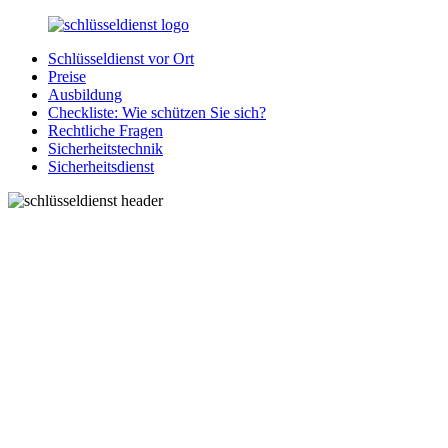
Zurück
zum
Schlüsseldienst vor Ort
Inhalt
SchluesseldienstDirekt.de
Ihre
Preise
Notlage
Ausbildung
wird
Checkliste: Wie schützen Sie sich?
gelöst!
Rechtliche Fragen
Sicherheitstechnik
Sicherheitsdienst