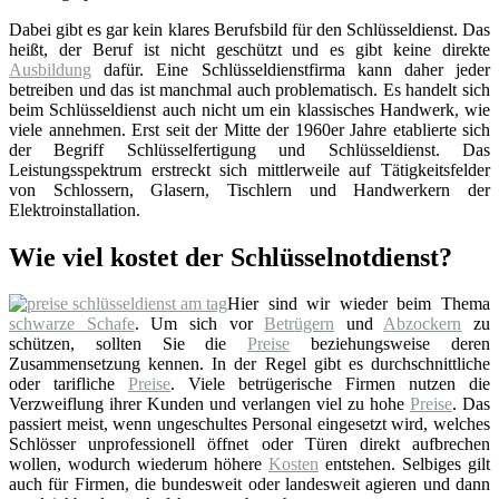
Dabei gibt es gar kein klares Berufsbild für den Schlüsseldienst. Das
heißt, der Beruf ist nicht geschützt und es gibt keine direkte
Ausbildung
dafür. Eine Schlüsseldienstfirma kann daher jeder
betreiben und das ist manchmal auch problematisch. Es handelt sich
beim Schlüsseldienst auch nicht um ein klassisches Handwerk, wie
viele annehmen. Erst seit der Mitte der 1960er Jahre etablierte sich
der Begriff Schlüsselfertigung und Schlüsseldienst. Das
Leistungsspektrum erstreckt sich mittlerweile auf Tätigkeitsfelder
von Schlossern, Glasern, Tischlern und Handwerkern der
Elektroinstallation.
Wie viel kostet der Schlüsselnotdienst?
Hier sind wir wieder beim Thema
schwarze Schafe
. Um sich vor
Betrügern
und
Abzockern
zu
schützen, sollten Sie die
Preise
beziehungsweise deren
Zusammensetzung kennen. In der Regel gibt es durchschnittliche
oder tarifliche
Preise
. Viele betrügerische Firmen nutzen die
Verzweiflung ihrer Kunden und verlangen viel zu hohe
Preise
. Das
passiert meist, wenn ungeschultes Personal eingesetzt wird, welches
Schlösser unprofessionell öffnet oder Türen direkt aufbrechen
wollen, wodurch wiederum höhere
Kosten
entstehen. Selbiges gilt
auch für Firmen, die bundesweit oder landesweit agieren und dann