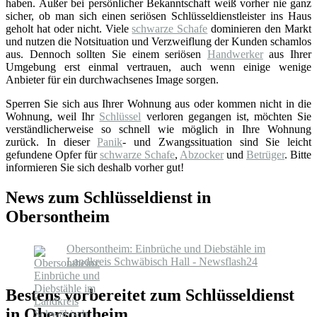
haben. Außer bei persönlicher Bekanntschaft weiß vorher nie ganz
sicher, ob man sich einen seriösen Schlüsseldienstleister ins Haus
geholt hat oder nicht. Viele
schwarze Schafe
dominieren den Markt
und nutzen die Notsituation und Verzweiflung der Kunden schamlos
aus. Dennoch sollten Sie einem seriösen
Handwerker
aus Ihrer
Umgebung erst einmal vertrauen, auch wenn einige wenige
Anbieter für ein durchwachsenes Image sorgen.
Sperren Sie sich aus Ihrer Wohnung aus oder kommen nicht in die
Wohnung, weil Ihr
Schlüssel
verloren gegangen ist, möchten Sie
verständlicherweise so schnell wie möglich in Ihre Wohnung
zurück. In dieser
Panik
- und Zwangssituation sind Sie leicht
gefundene Opfer für
schwarze Schafe
,
Abzocker
und
Betrüger
. Bitte
informieren Sie sich deshalb vorher gut!
News zum Schlüsseldienst in
Obersontheim
Obersontheim: Einbrüche und Diebstähle im
Landkreis Schwäbisch Hall - Newsflash24
Bestens vorbereitet zum Schlüsseldienst
in Obersontheim