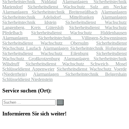
Sicherheitstechnik Niddatal
Alarmanlagen Sicherheitstechnik
Mariendorf
Sicherheitsdienst Wachschutz Sulz am Neckar
Alarmanlagen Sicherheitstechnik Breitengüßbach
Alarmanlagen
Sicherheitstechnik Adelsdorf, Mittelfranken
Alarmanlagen
Sicherheitstechnik Idstein
Sicherheitsdienst Wachschutz
Langenberg, Kreis Gütersloh
Sicherheitsdienst Wachschutz
Pfedelbach
Sicherheitsdienst Wachschutz Hiddenhausen
Alarmanlagen Sicherheitstechnik Villingen-Schwenningen
Sicherheitsdienst Wachschutz Obersulm
Sicherheitsdienst
Wachschutz Laufach
Alarmanlagen Sicherheitstechnik Hofgeismar
Sicherheitsdienst Wachschutz Eilenburg
Sicherheitsdienst
Wachschutz Großkrotzenburg
Alarmanlagen Sicherheitstechnik
Wilsdruff
Sicherheitsdienst Wachschutz Schweich, Mosel
Schlüsseldienst Appenweier
Sicherheitsdienst Wachschutz Voerde
(Niederrhein)
Alarmanlagen Sicherheitstechnik Belgershain
Schlüsseldienst Niedenstein
Service suchen (Ort):
Suche
Suchen
nach:
Informieren Sie sich weiter!