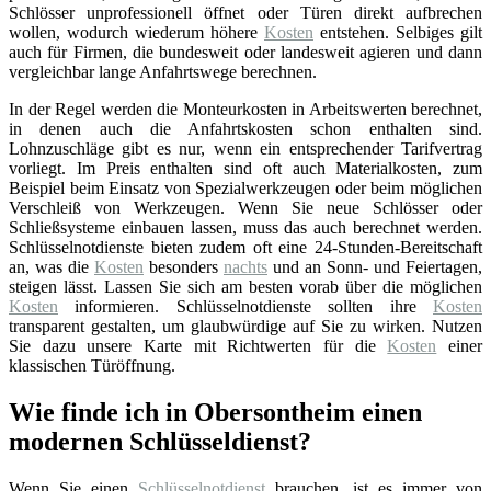
Schlösser unprofessionell öffnet oder Türen direkt aufbrechen
wollen, wodurch wiederum höhere
Kosten
entstehen. Selbiges gilt
auch für Firmen, die bundesweit oder landesweit agieren und dann
vergleichbar lange Anfahrtswege berechnen.
In der Regel werden die Monteurkosten in Arbeitswerten berechnet,
in denen auch die Anfahrtskosten schon enthalten sind.
Lohnzuschläge gibt es nur, wenn ein entsprechender Tarifvertrag
vorliegt. Im Preis enthalten sind oft auch Materialkosten, zum
Beispiel beim Einsatz von Spezialwerkzeugen oder beim möglichen
Verschleiß von Werkzeugen. Wenn Sie neue Schlösser oder
Schließsysteme einbauen lassen, muss das auch berechnet werden.
Schlüsselnotdienste bieten zudem oft eine 24-Stunden-Bereitschaft
an, was die
Kosten
besonders
nachts
und an Sonn- und Feiertagen,
steigen lässt. Lassen Sie sich am besten vorab über die möglichen
Kosten
informieren. Schlüsselnotdienste sollten ihre
Kosten
transparent gestalten, um glaubwürdige auf Sie zu wirken. Nutzen
Sie dazu unsere Karte mit Richtwerten für die
Kosten
einer
klassischen Türöffnung.
Wie finde ich in Obersontheim einen
modernen Schlüsseldienst?
Wenn Sie einen
Schlüsselnotdienst
brauchen, ist es immer von