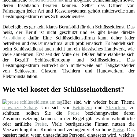
deren Installation beraten können. Selbst das Öffnen von
Fahrzeugen jeder Art und Kassensystemen gehört mittlerweile zum
Leistungsspektrum eines Schlüsseldienstes.
Dabei gibt es gar kein klares Berufsbild für den Schlüsseldienst. Das
heißt, der Beruf ist nicht geschützt und es gibt keine direkte
Ausbildung
dafür. Eine Schlüsseldienstfirma kann daher jeder
betreiben und das ist manchmal auch problematisch. Es handelt sich
beim Schlüsseldienst auch nicht um ein klassisches Handwerk, wie
viele annehmen. Erst seit der Mitte der 1960er Jahre etablierte sich
der Begriff Schlüsselfertigung und Schlüsseldienst. Das
Leistungsspektrum erstreckt sich mittlerweile auf Tätigkeitsfelder
von Schlossern, Glasern, Tischlern und Handwerkern der
Elektroinstallation.
Wie viel kostet der Schlüsselnotdienst?
Hier sind wir wieder beim Thema
schwarze Schafe
. Um sich vor
Betrügern
und
Abzockern
zu
schützen, sollten Sie die
Preise
beziehungsweise deren
Zusammensetzung kennen. In der Regel gibt es durchschnittliche
oder tarifliche
Preise
. Viele betrügerische Firmen nutzen die
Verzweiflung ihrer Kunden und verlangen viel zu hohe
Preise
. Das
passiert meist, wenn ungeschultes Personal eingesetzt wird, welches