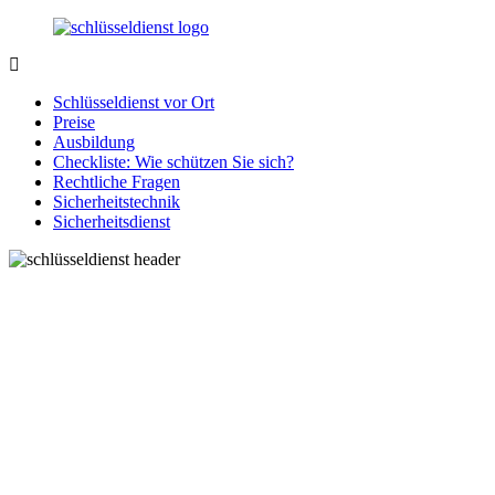
Zurück
zum
Inhalt
SchluesseldienstDirekt.de
Ihre
Notlage
Schlüsseldienst vor Ort
wird
Preise
gelöst!
Ausbildung
Checkliste: Wie schützen Sie sich?
Rechtliche Fragen
Sicherheitstechnik
Sicherheitsdienst