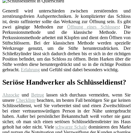
Generell wird unterschieden zwischen zerstörenden und
zerstörungsfreien Aufsperrtechniken. Je komplizierter das Schloss
ist, desto raffinierter sollte das Werkzeug zur Öffnung sein. Es gibt
zwei gängige Methoden zur
Öffnung eines Schlosses
: Die
Perkussionsmethode und die klassische Methode. Die
Perkussionsmethode arbeitet mit Klopfen und dient dem Öffnen von
Stiftschlössern. Bei der klassischen Methode werden spezielle
Werkzeuge genutzt, um die Stifte herunterzudrücken. Der
Schließzylinder lässt sich dadurch drehen bis er sich in der richtigen
Position befindet, um das Schloss zu öffnen. Beim Harken über die
Stifte werden diese heruntergedrückt und so in die richtige Position
gebracht.
Erfahrung
und Gefühl sind dabei besonders wichtig.
Seriöse Handwerker als Schlüsseldienst?
Abzocke
und
Betrug
lassen sich durchaus vermeiden, wenn Sie
unsere
Checkliste
beachten, im besten Fall benötigen Sie gar keinen
Schlüsseldienst, weil Sie vorbereitet sind und einen Zweitschlüssel
bei einer vertrauenswürdigen Person in der Nähe untergebracht
haben. Außer bei persönlicher Bekanntschaft weiß vorher nie ganz
sicher, ob man sich einen seriösen Schlüsseldienstleister ins Haus
geholt hat oder nicht. Viele
schwarze Schafe
dominieren den Markt
und nutzen die Notsituation und Verzweiflung der Kunden schamlos