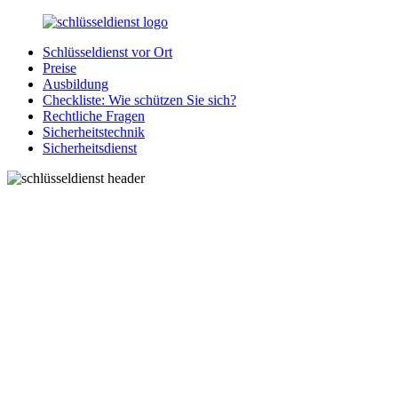
Zurück
zum
Schlüsseldienst vor Ort
Inhalt
SchluesseldienstDirekt.de
Ihre
Preise
Notlage
Ausbildung
wird
Checkliste: Wie schützen Sie sich?
gelöst!
Rechtliche Fragen
Sicherheitstechnik
Sicherheitsdienst