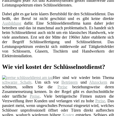
Fahrzeugen jeder Art und Kassensystemen gehört mittlerweile zum
Leistungsspektrum eines Schlüsseldienstes.
Dabei gibt es gar kein klares Berufsbild für den Schlüsseldienst. Das
heißt, der Beruf ist nicht geschützt und es gibt keine direkte
Ausbildung
dafür. Eine Schlüsseldienstfirma kann daher jeder
betreiben und das ist manchmal auch problematisch. Es handelt sich
beim Schlüsseldienst auch nicht um ein klassisches Handwerk, wie
viele annehmen. Erst seit der Mitte der 1960er Jahre etablierte sich
der Begriff Schlüsselfertigung und Schlüsseldienst. Das
Leistungsspektrum erstreckt sich mittlerweile auf Tätigkeitsfelder
von Schlossern, Glasern, Tischlern und Handwerkern der
Elektroinstallation.
Wie viel kostet der Schlüsselnotdienst?
Hier sind wir wieder beim Thema
schwarze Schafe
. Um sich vor
Betrügern
und
Abzockern
zu
schützen, sollten Sie die
Preise
beziehungsweise deren
Zusammensetzung kennen. In der Regel gibt es durchschnittliche
oder tarifliche
Preise
. Viele betrügerische Firmen nutzen die
Verzweiflung ihrer Kunden und verlangen viel zu hohe
Preise
. Das
passiert meist, wenn ungeschultes Personal eingesetzt wird, welches
Schlösser unprofessionell öffnet oder Türen direkt aufbrechen
wollen, wodurch wiederum höhere
Kosten
entstehen. Selbiges gilt