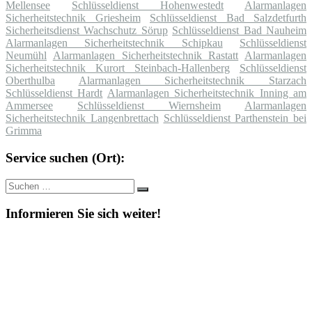
Mellensee
Schlüsseldienst Hohenwestedt
Alarmanlagen
Sicherheitstechnik Griesheim
Schlüsseldienst Bad Salzdetfurth
Sicherheitsdienst Wachschutz Sörup
Schlüsseldienst Bad Nauheim
Alarmanlagen Sicherheitstechnik Schipkau
Schlüsseldienst
Neumühl
Alarmanlagen Sicherheitstechnik Rastatt
Alarmanlagen
Sicherheitstechnik Kurort Steinbach-Hallenberg
Schlüsseldienst
Oberthulba
Alarmanlagen Sicherheitstechnik Starzach
Schlüsseldienst Hardt
Alarmanlagen Sicherheitstechnik Inning am
Ammersee
Schlüsseldienst Wiernsheim
Alarmanlagen
Sicherheitstechnik Langenbrettach
Schlüsseldienst Parthenstein bei
Grimma
Service suchen (Ort):
Suche
Suchen
nach:
Informieren Sie sich weiter!