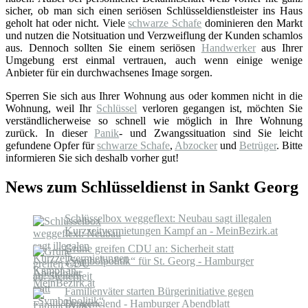
sicher, ob man sich einen seriösen Schlüsseldienstleister ins Haus
geholt hat oder nicht. Viele
schwarze Schafe
dominieren den Markt
und nutzen die Notsituation und Verzweiflung der Kunden schamlos
aus. Dennoch sollten Sie einem seriösen
Handwerker
aus Ihrer
Umgebung erst einmal vertrauen, auch wenn einige wenige
Anbieter für ein durchwachsenes Image sorgen.
Sperren Sie sich aus Ihrer Wohnung aus oder kommen nicht in die
Wohnung, weil Ihr
Schlüssel
verloren gegangen ist, möchten Sie
verständlicherweise so schnell wie möglich in Ihre Wohnung
zurück. In dieser
Panik
- und Zwangssituation sind Sie leicht
gefundene Opfer für
schwarze Schafe
,
Abzocker
und
Betrüger
. Bitte
informieren Sie sich deshalb vorher gut!
News zum Schlüsseldienst in Sankt Georg
Schlüsselbox weggeflext: Neubau sagt illegalen
Kurzzeitvermietungen Kampf an - MeinBezirk.at
Grüne greifen CDU an: Sicherheit statt
„Symbolpolitik“ für St. Georg - Hamburger
Abendblatt
Familienväter starten Bürgerinitiative gegen
Drogenelend - Hamburger Abendblatt