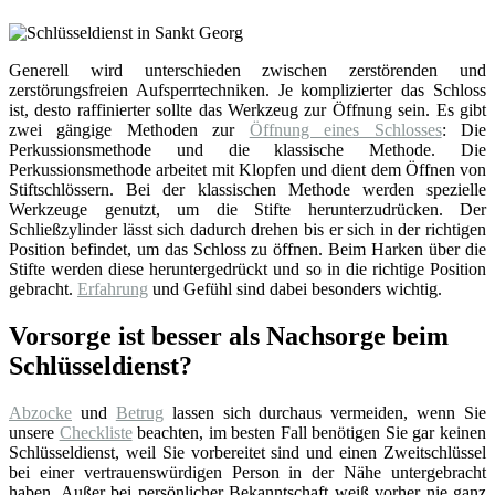
Generell wird unterschieden zwischen zerstörenden und
zerstörungsfreien Aufsperrtechniken. Je komplizierter das Schloss
ist, desto raffinierter sollte das Werkzeug zur Öffnung sein. Es gibt
zwei gängige Methoden zur
Öffnung eines Schlosses
: Die
Perkussionsmethode und die klassische Methode. Die
Perkussionsmethode arbeitet mit Klopfen und dient dem Öffnen von
Stiftschlössern. Bei der klassischen Methode werden spezielle
Werkzeuge genutzt, um die Stifte herunterzudrücken. Der
Schließzylinder lässt sich dadurch drehen bis er sich in der richtigen
Position befindet, um das Schloss zu öffnen. Beim Harken über die
Stifte werden diese heruntergedrückt und so in die richtige Position
gebracht.
Erfahrung
und Gefühl sind dabei besonders wichtig.
Vorsorge ist besser als Nachsorge beim
Schlüsseldienst?
Abzocke
und
Betrug
lassen sich durchaus vermeiden, wenn Sie
unsere
Checkliste
beachten, im besten Fall benötigen Sie gar keinen
Schlüsseldienst, weil Sie vorbereitet sind und einen Zweitschlüssel
bei einer vertrauenswürdigen Person in der Nähe untergebracht
haben. Außer bei persönlicher Bekanntschaft weiß vorher nie ganz