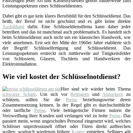
Fahrzeugen jeder Art und Kassensystemen gehört mittlerweile zum
Leistungsspektrum eines Schlüsseldienstes.
Dabei gibt es gar kein klares Berufsbild für den Schlüsseldienst. Das
heißt, der Beruf ist nicht geschützt und es gibt keine direkte
Ausbildung
dafür. Eine Schlüsseldienstfirma kann daher jeder
betreiben und das ist manchmal auch problematisch. Es handelt sich
beim Schlüsseldienst auch nicht um ein klassisches Handwerk, wie
viele annehmen. Erst seit der Mitte der 1960er Jahre etablierte sich
der Begriff Schlüsselfertigung und Schlüsseldienst. Das
Leistungsspektrum erstreckt sich mittlerweile auf Tätigkeitsfelder
von Schlossern, Glasern, Tischlern und Handwerkern der
Elektroinstallation.
Wie viel kostet der Schlüsselnotdienst?
Hier sind wir wieder beim Thema
schwarze Schafe
. Um sich vor
Betrügern
und
Abzockern
zu
schützen, sollten Sie die
Preise
beziehungsweise deren
Zusammensetzung kennen. In der Regel gibt es durchschnittliche
oder tarifliche
Preise
. Viele betrügerische Firmen nutzen die
Verzweiflung ihrer Kunden und verlangen viel zu hohe
Preise
. Das
passiert meist, wenn ungeschultes Personal eingesetzt wird, welches
Schlösser unprofessionell öffnet oder Türen direkt aufbrechen
wollen, wodurch wiederum höhere
Kosten
entstehen. Selbiges gilt