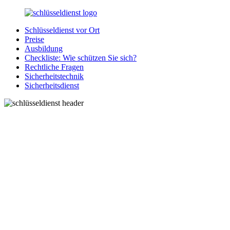
Zurück
zum
Schlüsseldienst vor Ort
Inhalt
SchluesseldienstDirekt.de
Ihre
Preise
Notlage
Ausbildung
wird
Checkliste: Wie schützen Sie sich?
gelöst!
Rechtliche Fragen
Sicherheitstechnik
Sicherheitsdienst