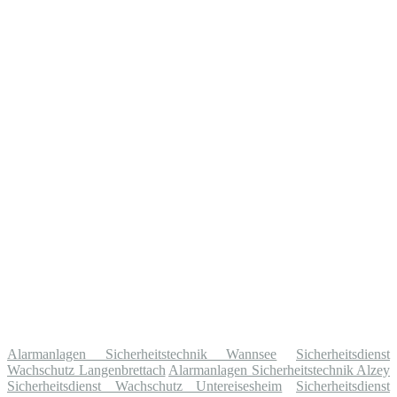
Alarmanlagen Sicherheitstechnik Wannsee
Sicherheitsdienst
Wachschutz Langenbrettach
Alarmanlagen Sicherheitstechnik Alzey
Sicherheitsdienst Wachschutz Untereisesheim
Sicherheitsdienst