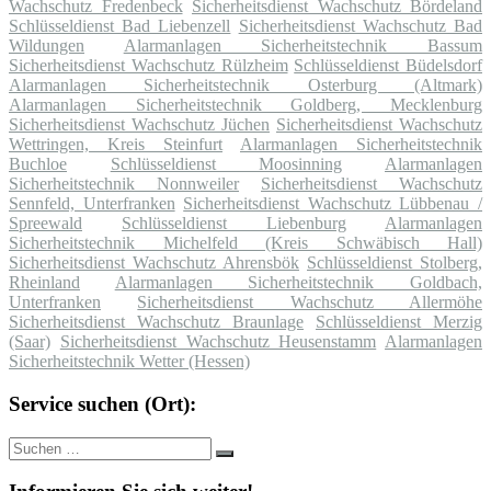
Wachschutz Fredenbeck
Sicherheitsdienst Wachschutz Bördeland
Schlüsseldienst Bad Liebenzell
Sicherheitsdienst Wachschutz Bad
Wildungen
Alarmanlagen Sicherheitstechnik Bassum
Sicherheitsdienst Wachschutz Rülzheim
Schlüsseldienst Büdelsdorf
Alarmanlagen Sicherheitstechnik Osterburg (Altmark)
Alarmanlagen Sicherheitstechnik Goldberg, Mecklenburg
Sicherheitsdienst Wachschutz Jüchen
Sicherheitsdienst Wachschutz
Wettringen, Kreis Steinfurt
Alarmanlagen Sicherheitstechnik
Buchloe
Schlüsseldienst Moosinning
Alarmanlagen
Sicherheitstechnik Nonnweiler
Sicherheitsdienst Wachschutz
Sennfeld, Unterfranken
Sicherheitsdienst Wachschutz Lübbenau /
Spreewald
Schlüsseldienst Liebenburg
Alarmanlagen
Sicherheitstechnik Michelfeld (Kreis Schwäbisch Hall)
Sicherheitsdienst Wachschutz Ahrensbök
Schlüsseldienst Stolberg,
Rheinland
Alarmanlagen Sicherheitstechnik Goldbach,
Unterfranken
Sicherheitsdienst Wachschutz Allermöhe
Sicherheitsdienst Wachschutz Braunlage
Schlüsseldienst Merzig
(Saar)
Sicherheitsdienst Wachschutz Heusenstamm
Alarmanlagen
Sicherheitstechnik Wetter (Hessen)
Service suchen (Ort):
Suche
Suchen
nach: