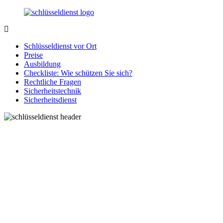
Zurück
zum
Inhalt
SchluesseldienstDirekt.de
Ihre
Notlage
Schlüsseldienst vor Ort
wird
Preise
gelöst!
Ausbildung
Checkliste: Wie schützen Sie sich?
Rechtliche Fragen
Sicherheitstechnik
Sicherheitsdienst