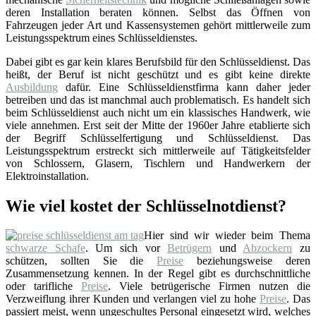
deren Installation beraten können. Selbst das Öffnen von
Fahrzeugen jeder Art und Kassensystemen gehört mittlerweile zum
Leistungsspektrum eines Schlüsseldienstes.
Dabei gibt es gar kein klares Berufsbild für den Schlüsseldienst. Das
heißt, der Beruf ist nicht geschützt und es gibt keine direkte
Ausbildung
dafür. Eine Schlüsseldienstfirma kann daher jeder
betreiben und das ist manchmal auch problematisch. Es handelt sich
beim Schlüsseldienst auch nicht um ein klassisches Handwerk, wie
viele annehmen. Erst seit der Mitte der 1960er Jahre etablierte sich
der Begriff Schlüsselfertigung und Schlüsseldienst. Das
Leistungsspektrum erstreckt sich mittlerweile auf Tätigkeitsfelder
von Schlossern, Glasern, Tischlern und Handwerkern der
Elektroinstallation.
Wie viel kostet der Schlüsselnotdienst?
Hier sind wir wieder beim Thema
schwarze Schafe
. Um sich vor
Betrügern
und
Abzockern
zu
schützen, sollten Sie die
Preise
beziehungsweise deren
Zusammensetzung kennen. In der Regel gibt es durchschnittliche
oder tarifliche
Preise
. Viele betrügerische Firmen nutzen die
Verzweiflung ihrer Kunden und verlangen viel zu hohe
Preise
. Das
passiert meist, wenn ungeschultes Personal eingesetzt wird, welches