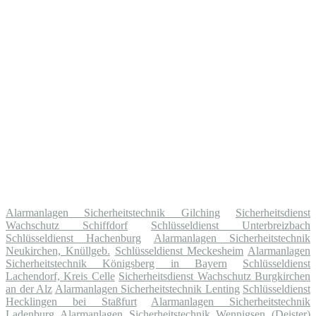
Alarmanlagen Sicherheitstechnik Gilching
Sicherheitsdienst
Wachschutz Schiffdorf
Schlüsseldienst Unterbreizbach
Schlüsseldienst Hachenburg
Alarmanlagen Sicherheitstechnik
Neukirchen, Knüllgeb.
Schlüsseldienst Meckesheim
Alarmanlagen
Sicherheitstechnik Königsberg in Bayern
Schlüsseldienst
Lachendorf, Kreis Celle
Sicherheitsdienst Wachschutz Burgkirchen
an der Alz
Alarmanlagen Sicherheitstechnik Lenting
Schlüsseldienst
Hecklingen bei Staßfurt
Alarmanlagen Sicherheitstechnik
Ladenburg
Alarmanlagen Sicherheitstechnik Wennigsen (Deister)