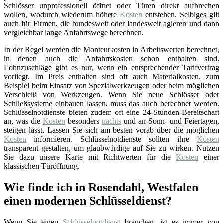
Schlösser unprofessionell öffnet oder Türen direkt aufbrechen
wollen, wodurch wiederum höhere
Kosten
entstehen. Selbiges gilt
auch für Firmen, die bundesweit oder landesweit agieren und dann
vergleichbar lange Anfahrtswege berechnen.
In der Regel werden die Monteurkosten in Arbeitswerten berechnet,
in denen auch die Anfahrtskosten schon enthalten sind.
Lohnzuschläge gibt es nur, wenn ein entsprechender Tarifvertrag
vorliegt. Im Preis enthalten sind oft auch Materialkosten, zum
Beispiel beim Einsatz von Spezialwerkzeugen oder beim möglichen
Verschleiß von Werkzeugen. Wenn Sie neue Schlösser oder
Schließsysteme einbauen lassen, muss das auch berechnet werden.
Schlüsselnotdienste bieten zudem oft eine 24-Stunden-Bereitschaft
an, was die
Kosten
besonders
nachts
und an Sonn- und Feiertagen,
steigen lässt. Lassen Sie sich am besten vorab über die möglichen
Kosten
informieren. Schlüsselnotdienste sollten ihre
Kosten
transparent gestalten, um glaubwürdige auf Sie zu wirken. Nutzen
Sie dazu unsere Karte mit Richtwerten für die
Kosten
einer
klassischen Türöffnung.
Wie finde ich in Rosendahl, Westfalen
einen modernen Schlüsseldienst?
Wenn Sie einen
Schlüsselnotdienst
brauchen, ist es immer von