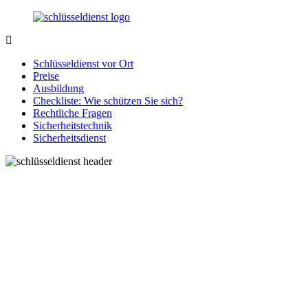
Zurück
zum
Inhalt
SchluesseldienstDirekt.de
Ihre
Notlage
Schlüsseldienst vor Ort
wird
Preise
gelöst!
Ausbildung
Checkliste: Wie schützen Sie sich?
Rechtliche Fragen
Sicherheitstechnik
Sicherheitsdienst