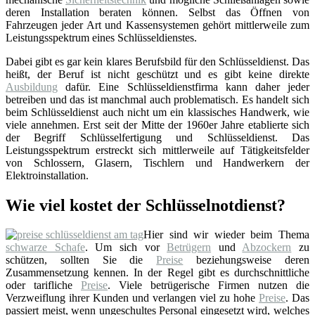
deren Installation beraten können. Selbst das Öffnen von
Fahrzeugen jeder Art und Kassensystemen gehört mittlerweile zum
Leistungsspektrum eines Schlüsseldienstes.
Dabei gibt es gar kein klares Berufsbild für den Schlüsseldienst. Das
heißt, der Beruf ist nicht geschützt und es gibt keine direkte
Ausbildung
dafür. Eine Schlüsseldienstfirma kann daher jeder
betreiben und das ist manchmal auch problematisch. Es handelt sich
beim Schlüsseldienst auch nicht um ein klassisches Handwerk, wie
viele annehmen. Erst seit der Mitte der 1960er Jahre etablierte sich
der Begriff Schlüsselfertigung und Schlüsseldienst. Das
Leistungsspektrum erstreckt sich mittlerweile auf Tätigkeitsfelder
von Schlossern, Glasern, Tischlern und Handwerkern der
Elektroinstallation.
Wie viel kostet der Schlüsselnotdienst?
Hier sind wir wieder beim Thema
schwarze Schafe
. Um sich vor
Betrügern
und
Abzockern
zu
schützen, sollten Sie die
Preise
beziehungsweise deren
Zusammensetzung kennen. In der Regel gibt es durchschnittliche
oder tarifliche
Preise
. Viele betrügerische Firmen nutzen die
Verzweiflung ihrer Kunden und verlangen viel zu hohe
Preise
. Das
passiert meist, wenn ungeschultes Personal eingesetzt wird, welches