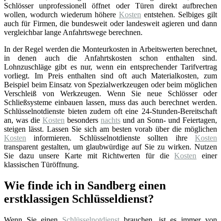
Schlösser unprofessionell öffnet oder Türen direkt aufbrechen
wollen, wodurch wiederum höhere
Kosten
entstehen. Selbiges gilt
auch für Firmen, die bundesweit oder landesweit agieren und dann
vergleichbar lange Anfahrtswege berechnen.
In der Regel werden die Monteurkosten in Arbeitswerten berechnet,
in denen auch die Anfahrtskosten schon enthalten sind.
Lohnzuschläge gibt es nur, wenn ein entsprechender Tarifvertrag
vorliegt. Im Preis enthalten sind oft auch Materialkosten, zum
Beispiel beim Einsatz von Spezialwerkzeugen oder beim möglichen
Verschleiß von Werkzeugen. Wenn Sie neue Schlösser oder
Schließsysteme einbauen lassen, muss das auch berechnet werden.
Schlüsselnotdienste bieten zudem oft eine 24-Stunden-Bereitschaft
an, was die
Kosten
besonders
nachts
und an Sonn- und Feiertagen,
steigen lässt. Lassen Sie sich am besten vorab über die möglichen
Kosten
informieren. Schlüsselnotdienste sollten ihre
Kosten
transparent gestalten, um glaubwürdige auf Sie zu wirken. Nutzen
Sie dazu unsere Karte mit Richtwerten für die
Kosten
einer
klassischen Türöffnung.
Wie finde ich in Sandberg einen
erstklassigen Schlüsseldienst?
Wenn Sie einen
Schlüsselnotdienst
brauchen, ist es immer von