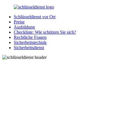
Zurück
zum
Schlüsseldienst vor Ort
Inhalt
SchluesseldienstDirekt.de
Ihre
Preise
Notlage
Ausbildung
wird
Checkliste: Wie schützen Sie sich?
gelöst!
Rechtliche Fragen
Sicherheitstechnik
Sicherheitsdienst