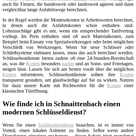
auch für Firmen, die bundesweit oder landesweit agieren und dann
vergleichbar lange Anfahrtswege berechnen.
In der Regel werden die Monteurkosten in Arbeitswerten berechnet,
in denen auch die Anfahrtskosten schon enthalten sind.
Lohnzuschläge gibt es nur, wenn ein entsprechender Tarifvertrag
vorliegt. Im Preis enthalten sind oft auch Materialkosten, zum
Beispiel beim Einsatz von Spezialwerkzeugen oder beim möglichen
Verschleiß von Werkzeugen. Wenn Sie neue Schlösser oder
Schließsysteme einbauen lassen, muss das auch berechnet werden.
Schlüsselnotdienste bieten zudem oft eine 24-Stunden-Bereitschaft
an, was die
Kosten
besonders
nachts
und an Sonn- und Feiertagen,
steigen lässt. Lassen Sie sich am besten vorab über die möglichen
Kosten
informieren. Schlüsselnotdienste sollten ihre
Kosten
transparent gestalten, um glaubwürdige auf Sie zu wirken. Nutzen
Sie dazu unsere Karte mit Richtwerten für die
Kosten
einer
klassischen Türöffnung.
Wie finde ich in Schnaittenbach einen
modernen Schlüsseldienst?
Wenn Sie einen
Schlüsselnotdienst
brauchen, ist es immer von
Vorteil, einen lokalen Anbieter zu finden. Selbst wenn andere
Dienstleister günstiger erscheinen – dieser Schein trügt manchmal