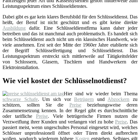
Fahrzeugen jeder Art und Kassensystemen gehört mittlerweile zum
Leistungsspektrum eines Schlüsseldienstes.
Dabei gibt es gar kein klares Berufsbild für den Schlüsseldienst. Das
heißt, der Beruf ist nicht geschützt und es gibt keine direkte
Ausbildung
dafür. Eine Schlüsseldienstfirma kann daher jeder
betreiben und das ist manchmal auch problematisch. Es handelt sich
beim Schlüsseldienst auch nicht um ein klassisches Handwerk, wie
viele annehmen. Erst seit der Mitte der 1960er Jahre etablierte sich
der Begriff Schlüsselfertigung und Schlüsseldienst. Das
Leistungsspektrum erstreckt sich mittlerweile auf Tätigkeitsfelder
von Schlossern, Glasern, Tischlern und Handwerkern der
Elektroinstallation.
Wie viel kostet der Schlüsselnotdienst?
Hier sind wir wieder beim Thema
schwarze Schafe
. Um sich vor
Betrügern
und
Abzockern
zu
schützen, sollten Sie die
Preise
beziehungsweise deren
Zusammensetzung kennen. In der Regel gibt es durchschnittliche
oder tarifliche
Preise
. Viele betrügerische Firmen nutzen die
Verzweiflung ihrer Kunden und verlangen viel zu hohe
Preise
. Das
passiert meist, wenn ungeschultes Personal eingesetzt wird, welches
Schlösser unprofessionell öffnet oder Türen direkt aufbrechen
wollen, wodurch wiederum höhere
Kosten
entstehen. Selbiges gilt