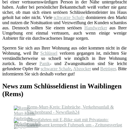
bei einer vertrauenswürdigen Person in der Nähe untergebracht
haben. Außer bei persönlicher Bekanntschaft weiß vorher nie ganz
sicher, ob man sich einen seriösen Schlüsseldienstleister ins Haus
geholt hat oder nicht. Viele
schwarze Schafe
dominieren den Markt
und nutzen die Notsituation und Verzweiflung der Kunden schamlos
aus. Dennoch sollten Sie einem seriösen
Handwerker
aus Ihrer
Umgebung erst einmal vertrauen, auch wenn einige wenige
Anbieter für ein durchwachsenes Image sorgen.
Sperren Sie sich aus Ihrer Wohnung aus oder kommen nicht in die
Wohnung, weil Ihr
Schlüssel
verloren gegangen ist, möchten Sie
verständlicherweise so schnell wie möglich in Ihre Wohnung
zurück. In dieser
Panik
- und Zwangssituation sind Sie leicht
gefundene Opfer für
schwarze Schafe
,
Abzocker
und
Betrüger
. Bitte
informieren Sie sich deshalb vorher gut!
News zum Schlüsseldienst in Waiblingen
(Rems)
Rems-Murr-Kreis: Einbrüche, Verkehrsunfall &
Flächenbrand - Newsflash24
Dienstfahrten mit E-Bike statt mit Privatauto:
Landratsamt krempelt Fuhrpark um - Zeitungsverlag