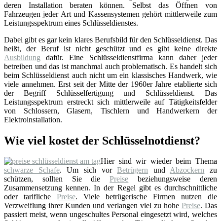
deren Installation beraten können. Selbst das Öffnen von
Fahrzeugen jeder Art und Kassensystemen gehört mittlerweile zum
Leistungsspektrum eines Schlüsseldienstes.
Dabei gibt es gar kein klares Berufsbild für den Schlüsseldienst. Das
heißt, der Beruf ist nicht geschützt und es gibt keine direkte
Ausbildung
dafür. Eine Schlüsseldienstfirma kann daher jeder
betreiben und das ist manchmal auch problematisch. Es handelt sich
beim Schlüsseldienst auch nicht um ein klassisches Handwerk, wie
viele annehmen. Erst seit der Mitte der 1960er Jahre etablierte sich
der Begriff Schlüsselfertigung und Schlüsseldienst. Das
Leistungsspektrum erstreckt sich mittlerweile auf Tätigkeitsfelder
von Schlossern, Glasern, Tischlern und Handwerkern der
Elektroinstallation.
Wie viel kostet der Schlüsselnotdienst?
Hier sind wir wieder beim Thema
schwarze Schafe
. Um sich vor
Betrügern
und
Abzockern
zu
schützen, sollten Sie die
Preise
beziehungsweise deren
Zusammensetzung kennen. In der Regel gibt es durchschnittliche
oder tarifliche
Preise
. Viele betrügerische Firmen nutzen die
Verzweiflung ihrer Kunden und verlangen viel zu hohe
Preise
. Das
passiert meist, wenn ungeschultes Personal eingesetzt wird, welches