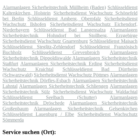
Alarmanlagen Sicherheitstechnik Müllheim (Baden)
Schlüsseldienst
Kaltenkirchen, Holstein
Sicherheitsdienst Wachschutz Schönefeld
bei Berlin
Schlüsseldienst Amberg, Oberpfalz
Sicherheitsdienst
Wachschutz Ilshofen
Sicherheitsdienst Wachschutz Eichendorf,
Niederbayern
Schlüsseldienst Bad Langensalza
Alarmanlagen
Sicherheitstechnik Hohndorf bei Stollberg, Erzgebirge
Sicherheitsdienst Wachschutz Gnarrenburg
Schlüsseldienst Maisach
Schlüsseldienst Steglitz-Zehlendorf
Schlüsseldienst Französisch
Buchholz
Schlüsseldienst Grevenbroich
Alarmanlagen
Sicherheitstechnik Dippoldiswalde
Alarmanlagen Sicherheitstechnik
Staßfurt
Alarmanlagen Sicherheitstechnik Erding
Sicherheitsdienst
Wachschutz Kraichtal
Schlüsseldienst Bad Dürrheim
(Schwarzwald)
Sicherheitsdienst Wachschutz Pöttmes
Alarmanlagen
Sicherheitstechnik Dörfles-Esbach
Alarmanlagen Sicherheitstechnik
Lahntal
Alarmanlagen Sicherheitstechnik Schliengen
Alarmanlagen
Sicherheitstechnik Sülz
Sicherheitsdienst Wachschutz Waldachtal
Schlüsseldienst Seelbach (Schutter)
Alarmanlagen
Sicherheitstechnik Dröschede
Alarmanlagen Sicherheitstechnik
Großenbaum
Alarmanlagen Sicherheitstechnik Gelsenkirchen
Schlüsseldienst Lauenburg / Elbe
Sicherheitsdienst Wachschutz
Sömmerda
Service suchen (Ort):