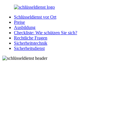
Zurück
zum
Schlüsseldienst vor Ort
Inhalt
SchluesseldienstDirekt.de
Ihre
Preise
Notlage
Ausbildung
wird
Checkliste: Wie schützen Sie sich?
gelöst!
Rechtliche Fragen
Sicherheitstechnik
Sicherheitsdienst