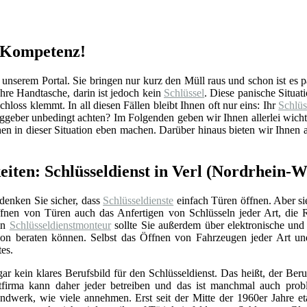
d Kompetenz!
nserem Portal. Sie bringen nur kurz den Müll raus und schon ist es pa
re Handtasche, darin ist jedoch kein
Schlüssel
. Diese panische Situa
hloss klemmt. In all diesen Fällen bleibt Ihnen oft nur eins: Ihr
Schlüs
aggeber unbedingt achten? Im Folgenden geben wir Ihnen allerlei wich
en in dieser Situation eben machen. Darüber hinaus bieten wir Ihnen 
eiten: Schlüsseldienst in Verl (Nordrhein-W
 denken Sie sicher, dass
Schlüsseldienste
einfach Türen öffnen. Aber si
nen von Türen auch das Anfertigen von Schlüsseln jeder Art, die 
Ein
Schlüsseldienstmonteur
sollte Sie außerdem über elektronische un
ation beraten können. Selbst das Öffnen von Fahrzeugen jeder Art u
tes.
gar kein klares Berufsbild für den Schlüsseldienst. Das heißt, der Beru
stfirma kann daher jeder betreiben und das ist manchmal auch prob
ndwerk, wie viele annehmen. Erst seit der Mitte der 1960er Jahre eta