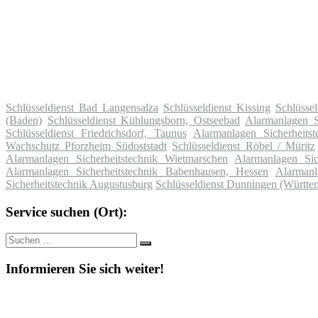
Schlüsseldienst Bad Langensalza
Schlüsseldienst Kissing
Schlüsse
(Baden)
Schlüsseldienst Kühlungsborn, Ostseebad
Alarmanlagen S
Schlüsseldienst Friedrichsdorf, Taunus
Alarmanlagen Sicherheitst
Wachschutz Pforzheim Südoststadt
Schlüsseldienst Röbel / Müritz
Alarmanlagen Sicherheitstechnik Wietmarschen
Alarmanlagen Sich
Alarmanlagen Sicherheitstechnik Babenhausen, Hessen
Alarmanl
Sicherheitstechnik Augustusburg
Schlüsseldienst Dunningen (Württe
Service suchen (Ort):
Suche
Suchen
nach:
Informieren Sie sich weiter!