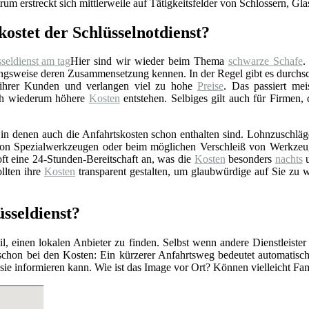
rum erstreckt sich mittlerweile auf Tätigkeitsfelder von Schlossern, Gl
kostet der Schlüsselnotdienst?
Hier sind wir wieder beim Thema
schwarze Schafe
.
gsweise deren Zusammensetzung kennen. In der Regel gibt es durchschn
 ihrer Kunden und verlangen viel zu hohe
Preise
. Das passiert mei
rch wiederum höhere
Kosten
entstehen. Selbiges gilt auch für Firmen,
n denen auch die Anfahrtskosten schon enthalten sind. Lohnzuschläge 
z von Spezialwerkzeugen oder beim möglichen Verschleiß von Werkzeu
ft eine 24-Stunden-Bereitschaft an, was die
Kosten
besonders
nachts
u
llten ihre
Kosten
transparent gestalten, um glaubwürdige auf Sie zu 
üsseldienst?
l, einen lokalen Anbieter zu finden. Selbst wenn andere Dienstleister
 schon bei den Kosten: Ein kürzerer Anfahrtsweg bedeutet automatis
r sie informieren kann. Wie ist das Image vor Ort? Können vielleicht F