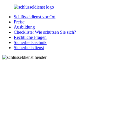
Zurück
zum
Schlüsseldienst vor Ort
Inhalt
SchluesseldienstDirekt.de
Ihre
Preise
Notlage
Ausbildung
wird
Checkliste: Wie schützen Sie sich?
gelöst!
Rechtliche Fragen
Sicherheitstechnik
Sicherheitsdienst