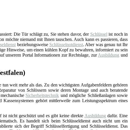
ssiert: Die Tür schlägt zu, Sie stehen davor, der
Schlüssel
ist noch in
tion möchte niemand mit Ihnen tauschen. Auch kann es passieren, dass
seldienst
beziehungsweise
Schlüsselnotdienst
. Aber was genau tut Ihr
tige Hinweise, um einen kühlen Kopf zu bewahren, informiert zu sein
auf unserem Portal Informationen zur Rechtslage, zur
Ausbildung
und
estfalen)
e tun weit mehr als das. Zu den wichtigsten Aufgabenfeldern gehören
Reparatur von Schlössern sowie deren Montage und auch beratende
d mechanische
Sicherheitstechnik
und mögliche Schließanlagen sowie
nd Kassensystemen gehört mittlerweile zum Leistungsspektrum eines
f ist nicht geschützt und es gibt keine direkte
Ausbildung
dafür. Eine
lematisch. Es handelt sich beim Schlüsseldienst auch nicht um ein
blierte sich der Begriff Schlüsselfertigung und Schlüsseldienst. Das