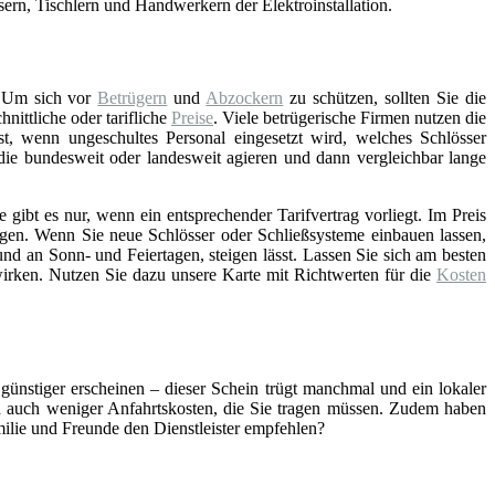
asern, Tischlern und Handwerkern der Elektroinstallation.
 Um sich vor
Betrügern
und
Abzockern
zu schützen, sollten Sie die
ittliche oder tarifliche
Preise
. Viele betrügerische Firmen nutzen die
st, wenn ungeschultes Personal eingesetzt wird, welches Schlösser
 die bundesweit oder landesweit agieren und dann vergleichbar lange
gibt es nur, wenn ein entsprechender Tarifvertrag vorliegt. Im Preis
gen. Wenn Sie neue Schlösser oder Schließsysteme einbauen lassen,
nd an Sonn- und Feiertagen, steigen lässt. Lassen Sie sich am besten
wirken. Nutzen Sie dazu unsere Karte mit Richtwerten für die
Kosten
 günstiger erscheinen – dieser Schein trügt manchmal und ein lokaler
ch auch weniger Anfahrtskosten, die Sie tragen müssen. Zudem haben
amilie und Freunde den Dienstleister empfehlen?