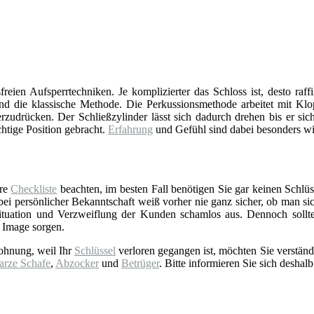
reien Aufsperrtechniken. Je komplizierter das Schloss ist, desto raff
d die klassische Methode. Die Perkussionsmethode arbeitet mit Klop
zudrücken. Der Schließzylinder lässt sich dadurch drehen bis er sich
chtige Position gebracht.
Erfahrung
und Gefühl sind dabei besonders wi
ere
Checkliste
beachten, im besten Fall benötigen Sie gar keinen Schlüss
 persönlicher Bekanntschaft weiß vorher nie ganz sicher, ob man sich 
tuation und Verzweiflung der Kunden schamlos aus. Dennoch sollt
 Image sorgen.
ohnung, weil Ihr
Schlüssel
verloren gegangen ist, möchten Sie verständ
arze Schafe
,
Abzocker
und
Betrüger
. Bitte informieren Sie sich deshalb