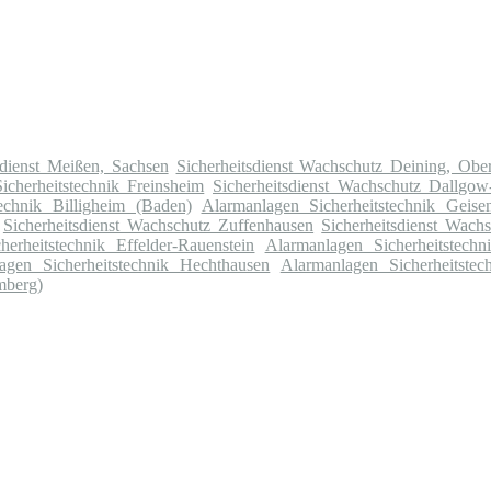
ldienst Meißen, Sachsen
Sicherheitsdienst Wachschutz Deining, Ober
icherheitstechnik Freinsheim
Sicherheitsdienst Wachschutz Dallgow
echnik Billigheim (Baden)
Alarmanlagen Sicherheitstechnik Geise
Sicherheitsdienst Wachschutz Zuffenhausen
Sicherheitsdienst Wach
erheitstechnik Effelder-Rauenstein
Alarmanlagen Sicherheitstechn
agen Sicherheitstechnik Hechthausen
Alarmanlagen Sicherheitstec
mberg)