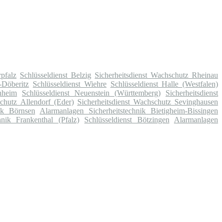
pfalz
Schlüsseldienst Belzig
Sicherheitsdienst Wachschutz Rheinau
-Döberitz
Schlüsseldienst Wiehre
Schlüsseldienst Halle (Westfalen)
nheim
Schlüsseldienst Neuenstein (Württemberg)
Sicherheitsdienst
schutz Allendorf (Eder)
Sicherheitsdienst Wachschutz Sevinghausen
ik Börnsen
Alarmanlagen Sicherheitstechnik Bietigheim-Bissingen
hnik Frankenthal (Pfalz)
Schlüsseldienst Bötzingen
Alarmanlagen