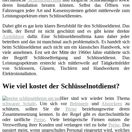
deren Installation beraten können. Selbst das Öffnen von
Fahrzeugen jeder Art und Kassensystemen gehört mittlerweile zum
Leistungsspektrum eines Schlüsseldienstes.
Dabei gibt es gar kein klares Berufsbild für den Schlüsseldienst. Das
heißt, der Beruf ist nicht geschützt und es gibt keine direkte
Ausbildung
dafür. Eine Schlüsseldienstfirma kann daher jeder
betreiben und das ist manchmal auch problematisch. Es handelt sich
beim Schlüsseldienst auch nicht um ein klassisches Handwerk, wie
viele annehmen. Erst seit der Mitte der 1960er Jahre etablierte sich
der Begriff Schlüsselfertigung und Schlüsseldienst. Das
Leistungsspektrum erstreckt sich mittlerweile auf Tätigkeitsfelder
von Schlossern, Glasern, Tischlern und Handwerkern der
Elektroinstallation.
Wie viel kostet der Schlüsselnotdienst?
Hier sind wir wieder beim Thema
schwarze Schafe
. Um sich vor
Betrügern
und
Abzockern
zu
schützen, sollten Sie die
Preise
beziehungsweise deren
Zusammensetzung kennen. In der Regel gibt es durchschnittliche
oder tarifliche
Preise
. Viele betrügerische Firmen nutzen die
Verzweiflung ihrer Kunden und verlangen viel zu hohe
Preise
. Das
passiert meist, wenn ungeschultes Personal eingesetzt wird, welches