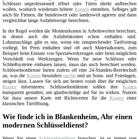
Schlösser unprofessionell öffnet oder Türen direkt aufbrechen
wollen, wodurch wiederum höhere
Kosten
entstehen. Selbiges gilt
auch für Firmen, die bundesweit oder landesweit agieren und dann
vergleichbar lange Anfahrtswege berechnen.
In der Regel werden die Monteurkosten in Arbeitswerten berechnet,
in denen auch die Anfahrtskosten schon enthalten sind.
Lohnzuschläge gibt es nur, wenn ein entsprechender Tarifvertrag
vorliegt. Im Preis enthalten sind oft auch Materialkosten, zum
Beispiel beim Einsatz von Spezialwerkzeugen oder beim möglichen
Verschleiß von Werkzeugen. Wenn Sie neue Schlösser oder
Schließsysteme einbauen lassen, muss das auch berechnet werden.
Schlüsselnotdienste bieten zudem oft eine 24-Stunden-Bereitschaft
an, was die
Kosten
besonders
nachts
und an Sonn- und Feiertagen,
steigen lässt. Lassen Sie sich am besten vorab über die möglichen
Kosten
informieren. Schlüsselnotdienste sollten ihre
Kosten
transparent gestalten, um glaubwürdige auf Sie zu wirken. Nutzen
Sie dazu unsere Karte mit Richtwerten für die
Kosten
einer
klassischen Türöffnung.
Wie finde ich in Blankenheim, Ahr einen
modernen Schlüsseldienst?
Wenn Sie einen
Schlüsselnotdienst
brauchen, ist es immer von