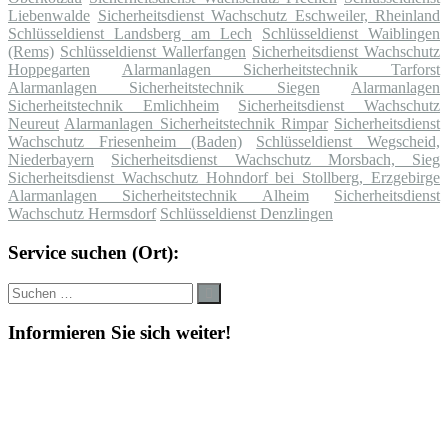
Liebenwalde
Sicherheitsdienst Wachschutz Eschweiler, Rheinland
Schlüsseldienst Landsberg am Lech
Schlüsseldienst Waiblingen
(Rems)
Schlüsseldienst Wallerfangen
Sicherheitsdienst Wachschutz
Hoppegarten
Alarmanlagen Sicherheitstechnik Tarforst
Alarmanlagen Sicherheitstechnik Siegen
Alarmanlagen
Sicherheitstechnik Emlichheim
Sicherheitsdienst Wachschutz
Neureut
Alarmanlagen Sicherheitstechnik Rimpar
Sicherheitsdienst
Wachschutz Friesenheim (Baden)
Schlüsseldienst Wegscheid,
Niederbayern
Sicherheitsdienst Wachschutz Morsbach, Sieg
Sicherheitsdienst Wachschutz Hohndorf bei Stollberg, Erzgebirge
Alarmanlagen Sicherheitstechnik Alheim
Sicherheitsdienst
Wachschutz Hermsdorf
Schlüsseldienst Denzlingen
Service suchen (Ort):
Suche
Suchen
nach:
Informieren Sie sich weiter!