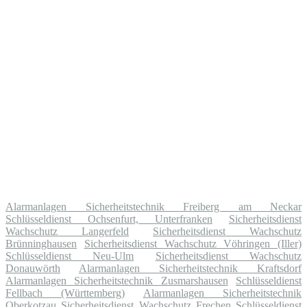
Alarmanlagen Sicherheitstechnik Freiberg am Neckar
Schlüsseldienst Ochsenfurt, Unterfranken
Sicherheitsdienst
Wachschutz Langerfeld
Sicherheitsdienst Wachschutz
Brünninghausen
Sicherheitsdienst Wachschutz Vöhringen (Iller)
Schlüsseldienst Neu-Ulm
Sicherheitsdienst Wachschutz
Donauwörth
Alarmanlagen Sicherheitstechnik Kraftsdorf
Alarmanlagen Sicherheitstechnik Zusmarshausen
Schlüsseldienst
Fellbach (Württemberg)
Alarmanlagen Sicherheitstechnik
Oberkotzau
Sicherheitsdienst Wachschutz Frechen
Schlüsseldienst