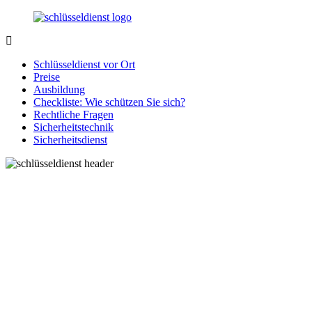
Zurück
zum
Inhalt
SchluesseldienstDirekt.de
Ihre
Notlage
Schlüsseldienst vor Ort
wird
Preise
gelöst!
Ausbildung
Checkliste: Wie schützen Sie sich?
Rechtliche Fragen
Sicherheitstechnik
Sicherheitsdienst