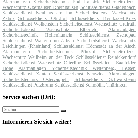
Alarmanlagen Sicherheitstechnik Bad Lausick
Sicherheitsdienst
Wachschutz Oberhausen-Rheinhausen
Schlüsseldienst Gladenbach
Schlüsseldienst Neuhaus am Inn
Sicherheitsdienst Wachschutz
Zahna
Schlüsseldienst Ohrdruf
Schlüsseldienst Bernkastel-Kues
Schlüsseldienst Wolkenstein
Sicherheitsdienst Wachschutz Gräfrath
Sicherheitsdienst Wachschutz Elberfeld
Alarmanlagen
Sicherheitstechnik Hohenhameln
Schlüsseldienst Zschopau
Schlüsseldienst Wangen im Allgäu
Sicherheitsdienst Wachschutz
Leichlingen (Rheinland)
Schlüsseldienst Höchstadt an der Aisch
Alarmanlagen Sicherheitstechnik Pfinztal
Sicherheitsdienst
Wachschutz Weilheim an der Teck
Schlüsseldienst Reinickendorf
Sicherheitsdienst Wachschutz Otterfing
Schlüsseldienst Saalfelder
Höhe
Alarmanlagen Sicherheitstechnik Wettenberg, Hessen
Schlüsseldienst Xanten
Schlüsseldienst Neuwied
Alarmanlagen
Sicherheitstechnik Ostercappeln
Schlüsseldienst Schwaikheim
Schlüsseldienst Putzbrunn
Schlüsseldienst Schmölln, Thüringen
Service suchen (Ort):
Suche
Suchen
nach:
Informieren Sie sich weiter!