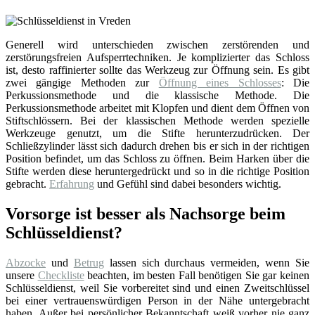
Generell wird unterschieden zwischen zerstörenden und
zerstörungsfreien Aufsperrtechniken. Je komplizierter das Schloss
ist, desto raffinierter sollte das Werkzeug zur Öffnung sein. Es gibt
zwei gängige Methoden zur
Öffnung eines Schlosses
: Die
Perkussionsmethode und die klassische Methode. Die
Perkussionsmethode arbeitet mit Klopfen und dient dem Öffnen von
Stiftschlössern. Bei der klassischen Methode werden spezielle
Werkzeuge genutzt, um die Stifte herunterzudrücken. Der
Schließzylinder lässt sich dadurch drehen bis er sich in der richtigen
Position befindet, um das Schloss zu öffnen. Beim Harken über die
Stifte werden diese heruntergedrückt und so in die richtige Position
gebracht.
Erfahrung
und Gefühl sind dabei besonders wichtig.
Vorsorge ist besser als Nachsorge beim
Schlüsseldienst?
Abzocke
und
Betrug
lassen sich durchaus vermeiden, wenn Sie
unsere
Checkliste
beachten, im besten Fall benötigen Sie gar keinen
Schlüsseldienst, weil Sie vorbereitet sind und einen Zweitschlüssel
bei einer vertrauenswürdigen Person in der Nähe untergebracht
haben. Außer bei persönlicher Bekanntschaft weiß vorher nie ganz