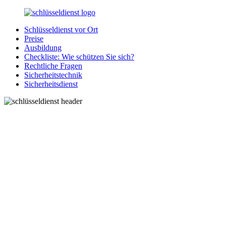
Zurück
zum
Schlüsseldienst vor Ort
Inhalt
SchluesseldienstDirekt.de
Ihre
Preise
Notlage
Ausbildung
wird
Checkliste: Wie schützen Sie sich?
gelöst!
Rechtliche Fragen
Sicherheitstechnik
Sicherheitsdienst