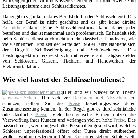
Fahrzeugen jeder Art und Kassensystemen gehört mittlerweile zum
Leistungsspektrum eines Schlüsseldienstes.
Dabei gibt es gar kein klares Berufsbild für den Schlüsseldienst. Das
heißt, der Beruf ist nicht geschützt und es gibt keine direkte
Ausbildung
dafür. Eine Schlüsseldienstfirma kann daher jeder
betreiben und das ist manchmal auch problematisch. Es handelt sich
beim Schlüsseldienst auch nicht um ein klassisches Handwerk, wie
viele annehmen. Erst seit der Mitte der 1960er Jahre etablierte sich
der Begriff Schlüsselfertigung und Schlüsseldienst. Das
Leistungsspektrum erstreckt sich mittlerweile auf Tätigkeitsfelder
von Schlossern, Glasern, Tischlern und Handwerkern der
Elektroinstallation.
Wie viel kostet der Schlüsselnotdienst?
Hier sind wir wieder beim Thema
schwarze Schafe
. Um sich vor
Betrügern
und
Abzockern
zu
schützen, sollten Sie die
Preise
beziehungsweise deren
Zusammensetzung kennen. In der Regel gibt es durchschnittliche
oder tarifliche
Preise
. Viele betrügerische Firmen nutzen die
Verzweiflung ihrer Kunden und verlangen viel zu hohe
Preise
. Das
passiert meist, wenn ungeschultes Personal eingesetzt wird, welches
Schlösser unprofessionell öffnet oder Türen direkt aufbrechen
wollen, wodurch wiederum höhere
Kosten
entstehen. Selbiges gilt