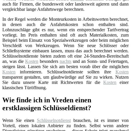
auch für Firmen, die bundesweit oder landesweit agieren und dann
vergleichbar lange Anfahrtswege berechnen.
In der Regel werden die Monteurkosten in Arbeitswerten berechnet,
in denen auch die Anfahrtskosten schon enthalten sind.
Lohnzuschläge gibt es nur, wenn ein entsprechender Tarifvertrag
vorliegt. Im Preis enthalten sind oft auch Materialkosten, zum
Beispiel beim Einsatz von Spezialwerkzeugen oder beim möglichen
Verschleiß von Werkzeugen. Wenn Sie neue Schlösser oder
Schließsysteme einbauen lassen, muss das auch berechnet werden.
Schlüsselnotdienste bieten zudem oft eine 24-Stunden-Bereitschaft
an, was die
Kosten
besonders
nachts
und an Sonn- und Feiertagen,
steigen lässt. Lassen Sie sich am besten vorab über die möglichen
Kosten
informieren. Schlüsselnotdienste sollten ihre
Kosten
transparent gestalten, um glaubwürdige auf Sie zu wirken. Nutzen
Sie dazu unsere Karte mit Richtwerten für die
Kosten
einer
klassischen Türöffnung.
Wie finde ich in Vreden einen
erstklassigen Schlüsseldienst?
Wenn Sie einen
Schlüsselnotdienst
brauchen, ist es immer von
Vorteil, einen lokalen Anbieter zu finden. Selbst wenn andere
Dienstleister günstiger erscheinen – dieser Schein trügt manchmal