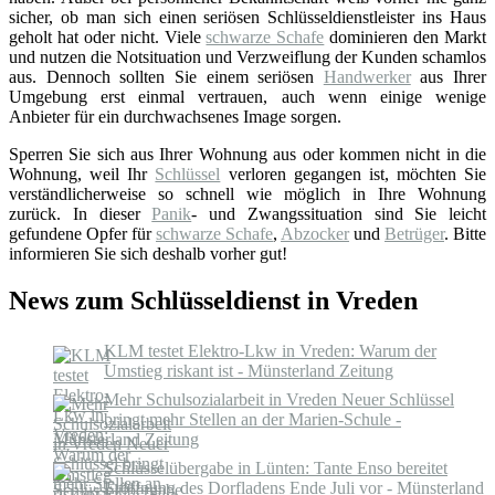
sicher, ob man sich einen seriösen Schlüsseldienstleister ins Haus
geholt hat oder nicht. Viele
schwarze Schafe
dominieren den Markt
und nutzen die Notsituation und Verzweiflung der Kunden schamlos
aus. Dennoch sollten Sie einem seriösen
Handwerker
aus Ihrer
Umgebung erst einmal vertrauen, auch wenn einige wenige
Anbieter für ein durchwachsenes Image sorgen.
Sperren Sie sich aus Ihrer Wohnung aus oder kommen nicht in die
Wohnung, weil Ihr
Schlüssel
verloren gegangen ist, möchten Sie
verständlicherweise so schnell wie möglich in Ihre Wohnung
zurück. In dieser
Panik
- und Zwangssituation sind Sie leicht
gefundene Opfer für
schwarze Schafe
,
Abzocker
und
Betrüger
. Bitte
informieren Sie sich deshalb vorher gut!
News zum Schlüsseldienst in Vreden
KLM testet Elektro-Lkw in Vreden: Warum der
Umstieg riskant ist - Münsterland Zeitung
Mehr Schulsozialarbeit in Vreden Neuer Schlüssel
bringt mehr Stellen an der Marien-Schule -
Münsterland Zeitung
Schlüsselübergabe in Lünten: Tante Enso bereitet
Eröffnung des Dorfladens Ende Juli vor - Münsterland