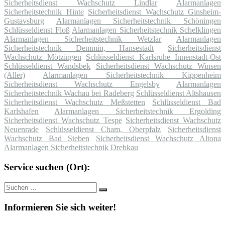
Sicherheitsdienst Wachschutz Lindlar
Alarmanlagen
Sicherheitstechnik Hinte
Sicherheitsdienst Wachschutz Ginsheim-
Gustavsburg
Alarmanlagen Sicherheitstechnik Schöningen
Schlüsseldienst Floß
Alarmanlagen Sicherheitstechnik Schelklingen
Alarmanlagen Sicherheitstechnik Wetzlar
Alarmanlagen
Sicherheitstechnik Demmin, Hansestadt
Sicherheitsdienst
Wachschutz Mötzingen
Schlüsseldienst Karlsruhe Innenstadt-Ost
Schlüsseldienst Wandsbek
Sicherheitsdienst Wachschutz Winsen
(Aller)
Alarmanlagen Sicherheitstechnik Kippenheim
Sicherheitsdienst Wachschutz Engelsby
Alarmanlagen
Sicherheitstechnik Wachau bei Radeberg
Schlüsseldienst Altshausen
Sicherheitsdienst Wachschutz Meßstetten
Schlüsseldienst Bad
Karlshafen
Alarmanlagen Sicherheitstechnik Ergolding
Sicherheitsdienst Wachschutz Tespe
Sicherheitsdienst Wachschutz
Neuenrade
Schlüsseldienst Cham, Oberpfalz
Sicherheitsdienst
Wachschutz Bad Steben
Sicherheitsdienst Wachschutz Altona
Alarmanlagen Sicherheitstechnik Drebkau
Service suchen (Ort):
Suche
Suchen
nach:
Informieren Sie sich weiter!