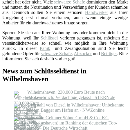
geholt hat oder nicht. Viele
schwarze Schafe
dominieren den Markt
und nutzen die Notsituation und Verzweiflung der Kunden schamlos
aus. Dennoch sollten Sie einem seriösen
Handwerker
aus Ihrer
Umgebung erst einmal vertrauen, auch wenn einige wenige
Anbieter für ein durchwachsenes Image sorgen.
Sperren Sie sich aus Ihrer Wohnung aus oder kommen nicht in die
Wohnung, weil Ihr
Schlüssel
verloren gegangen ist, möchten Sie
verständlicherweise so schnell wie möglich in Ihre Wohnung
zurück. In dieser
Panik
- und Zwangssituation sind Sie leicht
gefundene Opfer für
schwarze Schafe
,
Abzocker
und
Betrüger
. Bitte
informieren Sie sich deshalb vorher gut!
News zum Schlüsseldienst in
Wilhelmshaven
Wilhelmshaven: 230.000 Euro Beute nach
Bankeinbruch: Verdächtige gefasst - STERN.de
Diebstahl von Diesel in Wilhelmshaven: Unbekannte
zapfen Bagger am Hafen an - NWZonline
Hermann Geithner Söhne GmbH & Co. KG
(Wilhelmshaven) im Ranking der deutschen Top-
Unternehmen - Die Deutsche Wirtschaft