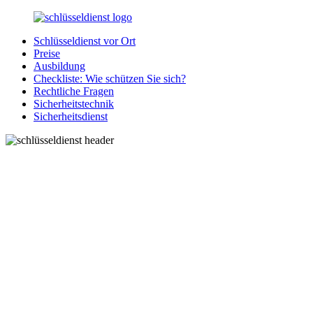
Zurück
zum
Schlüsseldienst vor Ort
Inhalt
SchluesseldienstDirekt.de
Ihre
Preise
Notlage
Ausbildung
wird
Checkliste: Wie schützen Sie sich?
gelöst!
Rechtliche Fragen
Sicherheitstechnik
Sicherheitsdienst