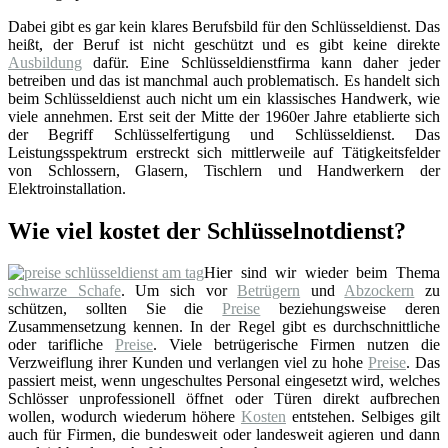
Dabei gibt es gar kein klares Berufsbild für den Schlüsseldienst. Das
heißt, der Beruf ist nicht geschützt und es gibt keine direkte
Ausbildung
dafür. Eine Schlüsseldienstfirma kann daher jeder
betreiben und das ist manchmal auch problematisch. Es handelt sich
beim Schlüsseldienst auch nicht um ein klassisches Handwerk, wie
viele annehmen. Erst seit der Mitte der 1960er Jahre etablierte sich
der Begriff Schlüsselfertigung und Schlüsseldienst. Das
Leistungsspektrum erstreckt sich mittlerweile auf Tätigkeitsfelder
von Schlossern, Glasern, Tischlern und Handwerkern der
Elektroinstallation.
Wie viel kostet der Schlüsselnotdienst?
Hier sind wir wieder beim Thema
schwarze Schafe
. Um sich vor
Betrügern
und
Abzockern
zu
schützen, sollten Sie die
Preise
beziehungsweise deren
Zusammensetzung kennen. In der Regel gibt es durchschnittliche
oder tarifliche
Preise
. Viele betrügerische Firmen nutzen die
Verzweiflung ihrer Kunden und verlangen viel zu hohe
Preise
. Das
passiert meist, wenn ungeschultes Personal eingesetzt wird, welches
Schlösser unprofessionell öffnet oder Türen direkt aufbrechen
wollen, wodurch wiederum höhere
Kosten
entstehen. Selbiges gilt
auch für Firmen, die bundesweit oder landesweit agieren und dann