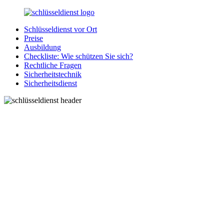
Zurück
zum
Schlüsseldienst vor Ort
Inhalt
SchluesseldienstDirekt.de
Ihre
Preise
Notlage
Ausbildung
wird
Checkliste: Wie schützen Sie sich?
gelöst!
Rechtliche Fragen
Sicherheitstechnik
Sicherheitsdienst