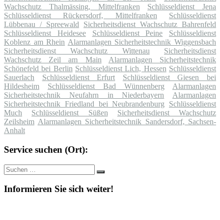
Wachschutz Thalmässing, Mittelfranken
Schlüsseldienst Jena
Schlüsseldienst Rückersdorf, Mittelfranken
Schlüsseldienst
Lübbenau / Spreewald
Sicherheitsdienst Wachschutz Bahrenfeld
Schlüsseldienst Heidesee
Schlüsseldienst Peine
Schlüsseldienst
Koblenz am Rhein
Alarmanlagen Sicherheitstechnik Wiggensbach
Sicherheitsdienst Wachschutz Wittenau
Sicherheitsdienst
Wachschutz Zeil am Main
Alarmanlagen Sicherheitstechnik
Schönefeld bei Berlin
Schlüsseldienst Lich, Hessen
Schlüsseldienst
Sauerlach
Schlüsseldienst Erfurt
Schlüsseldienst Giesen bei
Hildesheim
Schlüsseldienst Bad Wünnenberg
Alarmanlagen
Sicherheitstechnik Neufahrn in Niederbayern
Alarmanlagen
Sicherheitstechnik Friedland bei Neubrandenburg
Schlüsseldienst
Much
Schlüsseldienst Süßen
Sicherheitsdienst Wachschutz
Zeilsheim
Alarmanlagen Sicherheitstechnik Sandersdorf, Sachsen-
Anhalt
Service suchen (Ort):
Suche
Suchen
nach:
Informieren Sie sich weiter!