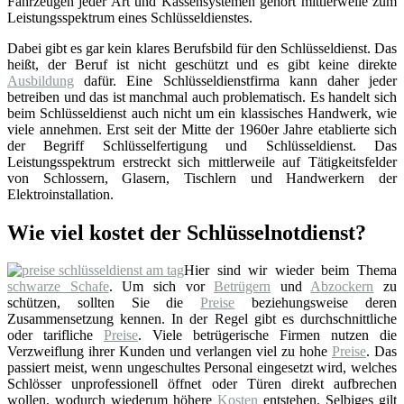
Fahrzeugen jeder Art und Kassensystemen gehört mittlerweile zum
Leistungsspektrum eines Schlüsseldienstes.
Dabei gibt es gar kein klares Berufsbild für den Schlüsseldienst. Das
heißt, der Beruf ist nicht geschützt und es gibt keine direkte
Ausbildung
dafür. Eine Schlüsseldienstfirma kann daher jeder
betreiben und das ist manchmal auch problematisch. Es handelt sich
beim Schlüsseldienst auch nicht um ein klassisches Handwerk, wie
viele annehmen. Erst seit der Mitte der 1960er Jahre etablierte sich
der Begriff Schlüsselfertigung und Schlüsseldienst. Das
Leistungsspektrum erstreckt sich mittlerweile auf Tätigkeitsfelder
von Schlossern, Glasern, Tischlern und Handwerkern der
Elektroinstallation.
Wie viel kostet der Schlüsselnotdienst?
Hier sind wir wieder beim Thema
schwarze Schafe
. Um sich vor
Betrügern
und
Abzockern
zu
schützen, sollten Sie die
Preise
beziehungsweise deren
Zusammensetzung kennen. In der Regel gibt es durchschnittliche
oder tarifliche
Preise
. Viele betrügerische Firmen nutzen die
Verzweiflung ihrer Kunden und verlangen viel zu hohe
Preise
. Das
passiert meist, wenn ungeschultes Personal eingesetzt wird, welches
Schlösser unprofessionell öffnet oder Türen direkt aufbrechen
wollen, wodurch wiederum höhere
Kosten
entstehen. Selbiges gilt