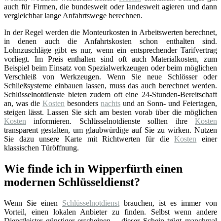
auch für Firmen, die bundesweit oder landesweit agieren und dann
vergleichbar lange Anfahrtswege berechnen.
In der Regel werden die Monteurkosten in Arbeitswerten berechnet,
in denen auch die Anfahrtskosten schon enthalten sind.
Lohnzuschläge gibt es nur, wenn ein entsprechender Tarifvertrag
vorliegt. Im Preis enthalten sind oft auch Materialkosten, zum
Beispiel beim Einsatz von Spezialwerkzeugen oder beim möglichen
Verschleiß von Werkzeugen. Wenn Sie neue Schlösser oder
Schließsysteme einbauen lassen, muss das auch berechnet werden.
Schlüsselnotdienste bieten zudem oft eine 24-Stunden-Bereitschaft
an, was die
Kosten
besonders
nachts
und an Sonn- und Feiertagen,
steigen lässt. Lassen Sie sich am besten vorab über die möglichen
Kosten
informieren. Schlüsselnotdienste sollten ihre
Kosten
transparent gestalten, um glaubwürdige auf Sie zu wirken. Nutzen
Sie dazu unsere Karte mit Richtwerten für die
Kosten
einer
klassischen Türöffnung.
Wie finde ich in Wipperfürth einen
modernen Schlüsseldienst?
Wenn Sie einen
Schlüsselnotdienst
brauchen, ist es immer von
Vorteil, einen lokalen Anbieter zu finden. Selbst wenn andere
Dienstleister günstiger erscheinen – dieser Schein trügt manchmal