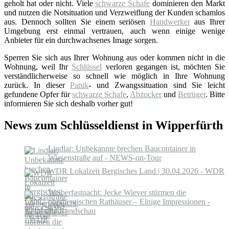
geholt hat oder nicht. Viele
schwarze Schafe
dominieren den Markt
und nutzen die Notsituation und Verzweiflung der Kunden schamlos
aus. Dennoch sollten Sie einem seriösen
Handwerker
aus Ihrer
Umgebung erst einmal vertrauen, auch wenn einige wenige
Anbieter für ein durchwachsenes Image sorgen.
Sperren Sie sich aus Ihrer Wohnung aus oder kommen nicht in die
Wohnung, weil Ihr
Schlüssel
verloren gegangen ist, möchten Sie
verständlicherweise so schnell wie möglich in Ihre Wohnung
zurück. In dieser
Panik
- und Zwangssituation sind Sie leicht
gefundene Opfer für
schwarze Schafe
,
Abzocker
und
Betrüger
. Bitte
informieren Sie sich deshalb vorher gut!
News zum Schlüsseldienst in Wipperfürth
Lindlar: Unbekannte brechen Baucontainer in
Wiesenstraße auf - NEWS-on-Tour
WDR Lokalzeit Bergisches Land | 30.04.2026 - WDR
Weiberfastnacht: Jecke Wiever stürmen die
oberbergischen Rathäuser – Einige Impressionen -
Kölnische Rundschau