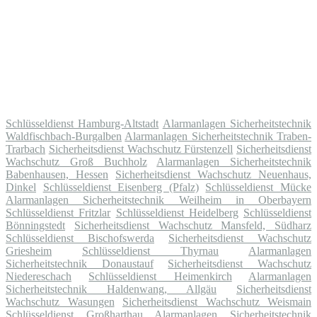
Schlüsseldienst Hamburg-Altstadt
Alarmanlagen Sicherheitstechnik
Waldfischbach-Burgalben
Alarmanlagen Sicherheitstechnik Traben-
Trarbach
Sicherheitsdienst Wachschutz Fürstenzell
Sicherheitsdienst
Wachschutz Groß Buchholz
Alarmanlagen Sicherheitstechnik
Babenhausen, Hessen
Sicherheitsdienst Wachschutz Neuenhaus,
Dinkel
Schlüsseldienst Eisenberg (Pfalz)
Schlüsseldienst Mücke
Alarmanlagen Sicherheitstechnik Weilheim in Oberbayern
Schlüsseldienst Fritzlar
Schlüsseldienst Heidelberg
Schlüsseldienst
Bönningstedt
Sicherheitsdienst Wachschutz Mansfeld, Südharz
Schlüsseldienst Bischofswerda
Sicherheitsdienst Wachschutz
Griesheim
Schlüsseldienst Thyrnau
Alarmanlagen
Sicherheitstechnik Donaustauf
Sicherheitsdienst Wachschutz
Niedereschach
Schlüsseldienst Heimenkirch
Alarmanlagen
Sicherheitstechnik Haldenwang, Allgäu
Sicherheitsdienst
Wachschutz Wasungen
Sicherheitsdienst Wachschutz Weismain
Schlüsseldienst Großharthau
Alarmanlagen Sicherheitstechnik