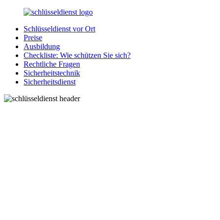
Zurück
zum
Schlüsseldienst vor Ort
Inhalt
SchluesseldienstDirekt.de
Ihre
Preise
Notlage
Ausbildung
wird
Checkliste: Wie schützen Sie sich?
gelöst!
Rechtliche Fragen
Sicherheitstechnik
Sicherheitsdienst