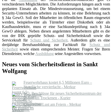
verschiedenen Möglichkeiten. Die Anforderungen hängen auch vom
geplanten Einsatz ab. Die Mindestvoraussetzung, um bei einem
Security-Unternehmen arbeiten zu können, ist eine Belehrung nach
§ 34a GewO. Soll der Mitarbeiter im öffentlichen Raum eingesetzt
werden, beispielsweise als Türsteher einer Diskothek oder als
Kaufhausdetektiv, muss er eine Sachkundeprüfung nach § 34a
GewO ablegen. Neben diesen angelernten Mitarbeitern gibt es die
von der IHK geprüfte Schutz- und Sicherheitskraft sowie die
Servicekraft für
Schutz und Sicherheit
. Außerdem gibt es eine
dreijährige Berufsausbildung zur Fachkraft für
Schutz und
Sicherheit
sowie einen entsprechenden Meister. Fragen Sie Ihren
Dienstleister, welche
Ausbildung
seine Angestellten vorweisen.
Neues vom Sicherheitsdienst in Sankt
Wolfgang
Feuerwehrhaus kostet 6,5 Millionen Euro –
Nutzfläche vervierfacht - Merkur
NÖ: Beschlüsse für neues Sicherheitszentrum der
Polizei im Trockenen - Kurier
Ungetrübte Lust am Feiern - Merkur