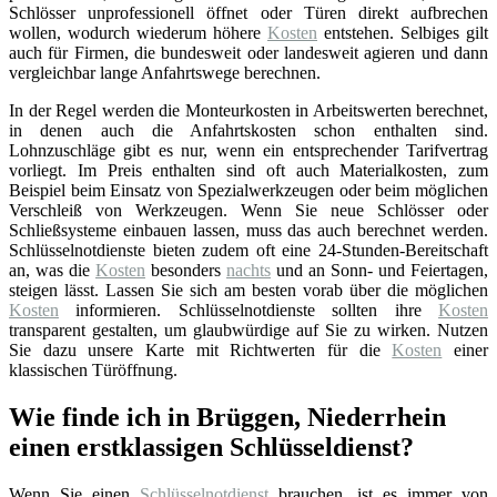
Schlösser unprofessionell öffnet oder Türen direkt aufbrechen
wollen, wodurch wiederum höhere
Kosten
entstehen. Selbiges gilt
auch für Firmen, die bundesweit oder landesweit agieren und dann
vergleichbar lange Anfahrtswege berechnen.
In der Regel werden die Monteurkosten in Arbeitswerten berechnet,
in denen auch die Anfahrtskosten schon enthalten sind.
Lohnzuschläge gibt es nur, wenn ein entsprechender Tarifvertrag
vorliegt. Im Preis enthalten sind oft auch Materialkosten, zum
Beispiel beim Einsatz von Spezialwerkzeugen oder beim möglichen
Verschleiß von Werkzeugen. Wenn Sie neue Schlösser oder
Schließsysteme einbauen lassen, muss das auch berechnet werden.
Schlüsselnotdienste bieten zudem oft eine 24-Stunden-Bereitschaft
an, was die
Kosten
besonders
nachts
und an Sonn- und Feiertagen,
steigen lässt. Lassen Sie sich am besten vorab über die möglichen
Kosten
informieren. Schlüsselnotdienste sollten ihre
Kosten
transparent gestalten, um glaubwürdige auf Sie zu wirken. Nutzen
Sie dazu unsere Karte mit Richtwerten für die
Kosten
einer
klassischen Türöffnung.
Wie finde ich in Brüggen, Niederrhein
einen erstklassigen Schlüsseldienst?
Wenn Sie einen
Schlüsselnotdienst
brauchen, ist es immer von