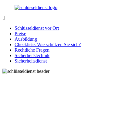
Zurück
zum
Inhalt
SchluesseldienstDirekt.de
Ihre
Notlage
Schlüsseldienst vor Ort
wird
Preise
gelöst!
Ausbildung
Checkliste: Wie schützen Sie sich?
Rechtliche Fragen
Sicherheitstechnik
Sicherheitsdienst