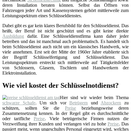
deren Installation beraten können. Selbst das Öffnen von
Fahrzeugen jeder Art und Kassensystemen gehört mittlerweile zum
Leistungsspektrum eines Schlüsseldienstes.
Dabei gibt es gar kein klares Berufsbild für den Schlüsseldienst. Das
heißt, der Beruf ist nicht geschützt und es gibt keine direkte
Ausbildung
dafür. Eine Schlüsseldienstfirma kann daher jeder
betreiben und das ist manchmal auch problematisch. Es handelt sich
beim Schlüsseldienst auch nicht um ein klassisches Handwerk, wie
viele annehmen. Erst seit der Mitte der 1960er Jahre etablierte sich
der Begriff Schlüsselfertigung und Schlüsseldienst. Das
Leistungsspektrum erstreckt sich mittlerweile auf Tätigkeitsfelder
von Schlossern, Glasern, Tischlern und Handwerkern der
Elektroinstallation.
Wie viel kostet der Schlüsselnotdienst?
Hier sind wir wieder beim Thema
schwarze Schafe
. Um sich vor
Betrügern
und
Abzockern
zu
schützen, sollten Sie die
Preise
beziehungsweise deren
Zusammensetzung kennen. In der Regel gibt es durchschnittliche
oder tarifliche
Preise
. Viele betrügerische Firmen nutzen die
Verzweiflung ihrer Kunden und verlangen viel zu hohe
Preise
. Das
passiert meist, wenn ungeschultes Personal eingesetzt wird, welches