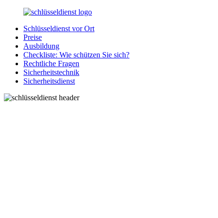
Zurück
zum
Schlüsseldienst vor Ort
Inhalt
SchluesseldienstDirekt.de
Ihre
Preise
Notlage
Ausbildung
wird
Checkliste: Wie schützen Sie sich?
gelöst!
Rechtliche Fragen
Sicherheitstechnik
Sicherheitsdienst