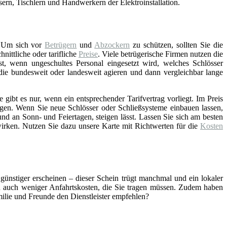
asern, Tischlern und Handwerkern der Elektroinstallation.
 Um sich vor
Betrügern
und
Abzockern
zu schützen, sollten Sie die
ittliche oder tarifliche
Preise
. Viele betrügerische Firmen nutzen die
st, wenn ungeschultes Personal eingesetzt wird, welches Schlösser
 die bundesweit oder landesweit agieren und dann vergleichbar lange
gibt es nur, wenn ein entsprechender Tarifvertrag vorliegt. Im Preis
gen. Wenn Sie neue Schlösser oder Schließsysteme einbauen lassen,
nd an Sonn- und Feiertagen, steigen lässt. Lassen Sie sich am besten
wirken. Nutzen Sie dazu unsere Karte mit Richtwerten für die
Kosten
 günstiger erscheinen – dieser Schein trügt manchmal und ein lokaler
ch auch weniger Anfahrtskosten, die Sie tragen müssen. Zudem haben
amilie und Freunde den Dienstleister empfehlen?