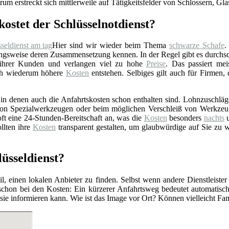
rum erstreckt sich mittlerweile auf Tätigkeitsfelder von Schlossern, Gl
kostet der Schlüsselnotdienst?
Hier sind wir wieder beim Thema
schwarze Schafe
.
gsweise deren Zusammensetzung kennen. In der Regel gibt es durchschn
 ihrer Kunden und verlangen viel zu hohe
Preise
. Das passiert mei
rch wiederum höhere
Kosten
entstehen. Selbiges gilt auch für Firmen,
n denen auch die Anfahrtskosten schon enthalten sind. Lohnzuschläge 
z von Spezialwerkzeugen oder beim möglichen Verschleiß von Werkzeu
ft eine 24-Stunden-Bereitschaft an, was die
Kosten
besonders
nachts
u
llten ihre
Kosten
transparent gestalten, um glaubwürdige auf Sie zu 
lüsseldienst?
l, einen lokalen Anbieter zu finden. Selbst wenn andere Dienstleister
 schon bei den Kosten: Ein kürzerer Anfahrtsweg bedeutet automatis
r sie informieren kann. Wie ist das Image vor Ort? Können vielleicht F