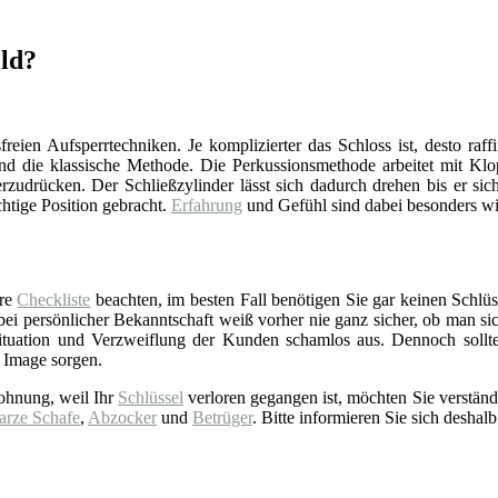
eld?
reien Aufsperrtechniken. Je komplizierter das Schloss ist, desto raff
d die klassische Methode. Die Perkussionsmethode arbeitet mit Klop
zudrücken. Der Schließzylinder lässt sich dadurch drehen bis er sich
chtige Position gebracht.
Erfahrung
und Gefühl sind dabei besonders wi
ere
Checkliste
beachten, im besten Fall benötigen Sie gar keinen Schlüss
 persönlicher Bekanntschaft weiß vorher nie ganz sicher, ob man sich 
tuation und Verzweiflung der Kunden schamlos aus. Dennoch sollt
 Image sorgen.
ohnung, weil Ihr
Schlüssel
verloren gegangen ist, möchten Sie verständ
arze Schafe
,
Abzocker
und
Betrüger
. Bitte informieren Sie sich deshalb