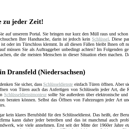
e zu jeder Zeit!
 auf unserem Portal. Sie bringen nur kurz den Müll raus und schon is
hsuchen Ihre Handtasche, darin ist jedoch kein
Schlüssel
. Diese pa
ist oder im Türschloss klemmt. In all diesen Fällen bleibt Ihnen oft n
auf müssen Sie als Auftraggeber unbedingt achten? Im Folgenden ge
machen, die die meisten Menschen in dieser Situation eben machen. D
n Dransfeld (Niedersachsen)
 denken Sie sicher, dass
Schlüsseldienste
einfach Türen öffnen. Aber si
nen von Türen auch das Anfertigen von Schlüsseln jeder Art, die 
Ein
Schlüsseldienstmonteur
sollte Sie außerdem über elektronische un
ation beraten können. Selbst das Öffnen von Fahrzeugen jeder Art u
tes.
gar kein klares Berufsbild für den Schlüsseldienst. Das heißt, der Beru
stfirma kann daher jeder betreiben und das ist manchmal auch prob
ndwerk, wie viele annehmen. Erst seit der Mitte der 1960er Jahre eta