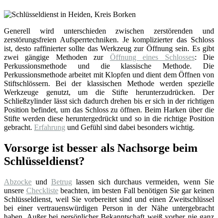
Generell wird unterschieden zwischen zerstörenden und
zerstörungsfreien Aufsperrtechniken. Je komplizierter das Schloss
ist, desto raffinierter sollte das Werkzeug zur Öffnung sein. Es gibt
zwei gängige Methoden zur
Öffnung eines Schlosses
: Die
Perkussionsmethode und die klassische Methode. Die
Perkussionsmethode arbeitet mit Klopfen und dient dem Öffnen von
Stiftschlössern. Bei der klassischen Methode werden spezielle
Werkzeuge genutzt, um die Stifte herunterzudrücken. Der
Schließzylinder lässt sich dadurch drehen bis er sich in der richtigen
Position befindet, um das Schloss zu öffnen. Beim Harken über die
Stifte werden diese heruntergedrückt und so in die richtige Position
gebracht.
Erfahrung
und Gefühl sind dabei besonders wichtig.
Vorsorge ist besser als Nachsorge beim
Schlüsseldienst?
Abzocke
und
Betrug
lassen sich durchaus vermeiden, wenn Sie
unsere
Checkliste
beachten, im besten Fall benötigen Sie gar keinen
Schlüsseldienst, weil Sie vorbereitet sind und einen Zweitschlüssel
bei einer vertrauenswürdigen Person in der Nähe untergebracht
haben. Außer bei persönlicher Bekanntschaft weiß vorher nie ganz