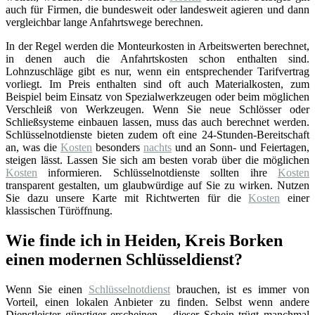
auch für Firmen, die bundesweit oder landesweit agieren und dann
vergleichbar lange Anfahrtswege berechnen.
In der Regel werden die Monteurkosten in Arbeitswerten berechnet,
in denen auch die Anfahrtskosten schon enthalten sind.
Lohnzuschläge gibt es nur, wenn ein entsprechender Tarifvertrag
vorliegt. Im Preis enthalten sind oft auch Materialkosten, zum
Beispiel beim Einsatz von Spezialwerkzeugen oder beim möglichen
Verschleiß von Werkzeugen. Wenn Sie neue Schlösser oder
Schließsysteme einbauen lassen, muss das auch berechnet werden.
Schlüsselnotdienste bieten zudem oft eine 24-Stunden-Bereitschaft
an, was die
Kosten
besonders
nachts
und an Sonn- und Feiertagen,
steigen lässt. Lassen Sie sich am besten vorab über die möglichen
Kosten
informieren. Schlüsselnotdienste sollten ihre
Kosten
transparent gestalten, um glaubwürdige auf Sie zu wirken. Nutzen
Sie dazu unsere Karte mit Richtwerten für die
Kosten
einer
klassischen Türöffnung.
Wie finde ich in Heiden, Kreis Borken
einen modernen Schlüsseldienst?
Wenn Sie einen
Schlüsselnotdienst
brauchen, ist es immer von
Vorteil, einen lokalen Anbieter zu finden. Selbst wenn andere
Dienstleister günstiger erscheinen – dieser Schein trügt manchmal