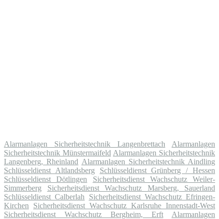
Alarmanlagen Sicherheitstechnik Langenbrettach
Alarmanlagen
Sicherheitstechnik Münstermaifeld
Alarmanlagen Sicherheitstechnik
Langenberg, Rheinland
Alarmanlagen Sicherheitstechnik Aindling
Schlüsseldienst Altlandsberg
Schlüsseldienst Grünberg / Hessen
Schlüsseldienst Dötlingen
Sicherheitsdienst Wachschutz Weiler-
Simmerberg
Sicherheitsdienst Wachschutz Marsberg, Sauerland
Schlüsseldienst Calberlah
Sicherheitsdienst Wachschutz Efringen-
Kirchen
Sicherheitsdienst Wachschutz Karlsruhe Innenstadt-West
Sicherheitsdienst Wachschutz Bergheim, Erft
Alarmanlagen