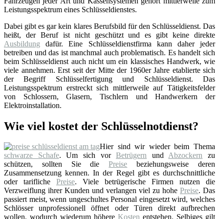
Fahrzeugen jeder Art und Kassensystemen gehört mittlerweile zum
Leistungsspektrum eines Schlüsseldienstes.
Dabei gibt es gar kein klares Berufsbild für den Schlüsseldienst. Das
heißt, der Beruf ist nicht geschützt und es gibt keine direkte
Ausbildung
dafür. Eine Schlüsseldienstfirma kann daher jeder
betreiben und das ist manchmal auch problematisch. Es handelt sich
beim Schlüsseldienst auch nicht um ein klassisches Handwerk, wie
viele annehmen. Erst seit der Mitte der 1960er Jahre etablierte sich
der Begriff Schlüsselfertigung und Schlüsseldienst. Das
Leistungsspektrum erstreckt sich mittlerweile auf Tätigkeitsfelder
von Schlossern, Glasern, Tischlern und Handwerkern der
Elektroinstallation.
Wie viel kostet der Schlüsselnotdienst?
Hier sind wir wieder beim Thema
schwarze Schafe
. Um sich vor
Betrügern
und
Abzockern
zu
schützen, sollten Sie die
Preise
beziehungsweise deren
Zusammensetzung kennen. In der Regel gibt es durchschnittliche
oder tarifliche
Preise
. Viele betrügerische Firmen nutzen die
Verzweiflung ihrer Kunden und verlangen viel zu hohe
Preise
. Das
passiert meist, wenn ungeschultes Personal eingesetzt wird, welches
Schlösser unprofessionell öffnet oder Türen direkt aufbrechen
wollen, wodurch wiederum höhere
Kosten
entstehen. Selbiges gilt