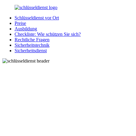
Zurück
zum
Schlüsseldienst vor Ort
Inhalt
SchluesseldienstDirekt.de
Ihre
Preise
Notlage
Ausbildung
wird
Checkliste: Wie schützen Sie sich?
gelöst!
Rechtliche Fragen
Sicherheitstechnik
Sicherheitsdienst