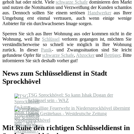
geholt hat oder nicht. Viele
schwarze Schafe
dominieren den Markt
und nutzen die Notsituation und Verzweiflung der Kunden schamlos
aus. Dennoch sollten Sie einem seriösen
Handwerker
aus Ihrer
Umgebung erst einmal vertrauen, auch wenn einige wenige
Anbieter für ein durchwachsenes Image sorgen.
Sperren Sie sich aus Ihrer Wohnung aus oder kommen nicht in die
Wohnung, weil Ihr
Schlüssel
verloren gegangen ist, möchten Sie
verständlicherweise so schnell wie möglich in Ihre Wohnung
zurück. In dieser
Panik
- und Zwangssituation sind Sie leicht
gefundene Opfer für
schwarze Schafe
,
Abzocker
und
Betrüger
. Bitte
informieren Sie sich deshalb vorher gut!
News zum Schlüsseldienst in Stadt
Sprockhövel
TSG Sprockhövel: So kann Ishak Dogan der
Schlüssel sein - WAZ
Freiwillige Feuerwehr in Niedersprockhövel übernimt
neues Gerätehaus - Westdeutsche Zeitung
Mit Ruhe den richtigen Schlüsseldienst in