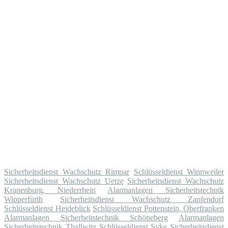
Sicherheitsdienst Wachschutz Rimpar
Schlüsseldienst Winnweiler
Sicherheitsdienst Wachschutz Uetze
Sicherheitsdienst Wachschutz
Kranenburg, Niederrhein
Alarmanlagen Sicherheitstechnik
Wipperfürth
Sicherheitsdienst Wachschutz Zapfendorf
Schlüsseldienst Heideblick
Schlüsseldienst Pottenstein, Oberfranken
Alarmanlagen Sicherheitstechnik Schöneberg
Alarmanlagen
Sicherheitstechnik Thallwitz
Schlüsseldienst Syke
Sicherheitsdienst