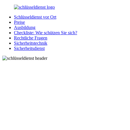
Zurück
zum
Schlüsseldienst vor Ort
Inhalt
SchluesseldienstDirekt.de
Ihre
Preise
Notlage
Ausbildung
wird
Checkliste: Wie schützen Sie sich?
gelöst!
Rechtliche Fragen
Sicherheitstechnik
Sicherheitsdienst