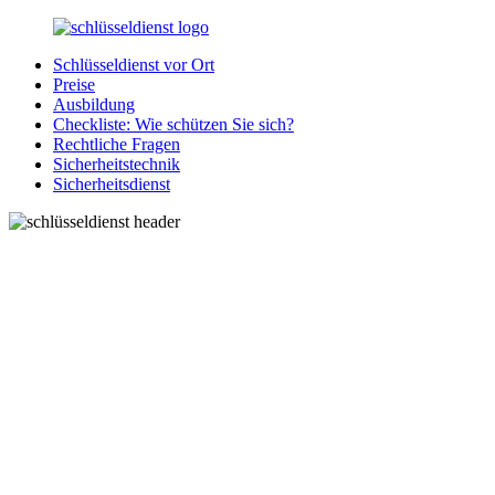
Zurück
zum
Schlüsseldienst vor Ort
Inhalt
SchluesseldienstDirekt.de
Ihre
Preise
Notlage
Ausbildung
wird
Checkliste: Wie schützen Sie sich?
gelöst!
Rechtliche Fragen
Sicherheitstechnik
Sicherheitsdienst