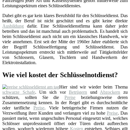
Fahrzeugen jeder Art und Kassensystemen gehört mittlerweile zum
Leistungsspektrum eines Schlüsseldienstes.
Dabei gibt es gar kein klares Berufsbild für den Schlüsseldienst. Das
heißt, der Beruf ist nicht geschützt und es gibt keine direkte
Ausbildung
dafür. Eine Schlüsseldienstfirma kann daher jeder
betreiben und das ist manchmal auch problematisch. Es handelt sich
beim Schlüsseldienst auch nicht um ein klassisches Handwerk, wie
viele annehmen. Erst seit der Mitte der 1960er Jahre etablierte sich
der Begriff Schlüsselfertigung und Schlüsseldienst. Das
Leistungsspektrum erstreckt sich mittlerweile auf Tätigkeitsfelder
von Schlossern, Glasern, Tischlern und Handwerkern der
Elektroinstallation.
Wie viel kostet der Schlüsselnotdienst?
Hier sind wir wieder beim Thema
schwarze Schafe
. Um sich vor
Betrügern
und
Abzockern
zu
schützen, sollten Sie die
Preise
beziehungsweise deren
Zusammensetzung kennen. In der Regel gibt es durchschnittliche
oder tarifliche
Preise
. Viele betrügerische Firmen nutzen die
Verzweiflung ihrer Kunden und verlangen viel zu hohe
Preise
. Das
passiert meist, wenn ungeschultes Personal eingesetzt wird, welches
Schlösser unprofessionell öffnet oder Türen direkt aufbrechen
wollen, wodurch wiederum höhere
Kosten
entstehen. Selbiges gilt