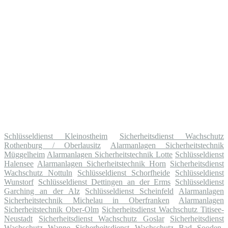
Schlüsseldienst Kleinostheim
Sicherheitsdienst Wachschutz
Rothenburg / Oberlausitz
Alarmanlagen Sicherheitstechnik
Müggelheim
Alarmanlagen Sicherheitstechnik Lotte
Schlüsseldienst
Halensee
Alarmanlagen Sicherheitstechnik Horn
Sicherheitsdienst
Wachschutz Nottuln
Schlüsseldienst Schorfheide
Schlüsseldienst
Wunstorf
Schlüsseldienst Dettingen an der Erms
Schlüsseldienst
Garching an der Alz
Schlüsseldienst Scheinfeld
Alarmanlagen
Sicherheitstechnik Michelau in Oberfranken
Alarmanlagen
Sicherheitstechnik Ober-Olm
Sicherheitsdienst Wachschutz Titisee-
Neustadt
Sicherheitsdienst Wachschutz Goslar
Sicherheitsdienst
Wachschutz Wanne
Sicherheitsdienst Wachschutz Bad Sooden-