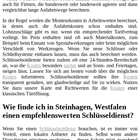
auch für Firmen, die bundesweit oder landesweit agieren und dann
vergleichbar lange Anfahrtswege berechnen.
In der Regel werden die Monteurkosten in Arbeitswerten berechnet,
in denen auch die Anfahrtskosten schon enthalten sind.
Lohnzuschläge gibt es nur, wenn ein entsprechender Tarifvertrag
vorliegt. Im Preis enthalten sind oft auch Materialkosten, zum
Beispiel beim Einsatz von Spezialwerkzeugen oder beim möglichen
Verschleiß von Werkzeugen. Wenn Sie neue Schlösser oder
Schließsysteme einbauen lassen, muss das auch berechnet werden.
Schlüsselnotdienste bieten zudem oft eine 24-Stunden-Bereitschaft
an, was die
Kosten
besonders
nachts
und an Sonn- und Feiertagen,
steigen lässt. Lassen Sie sich am besten vorab über die möglichen
Kosten
informieren. Schlüsselnotdienste sollten ihre
Kosten
transparent gestalten, um glaubwürdige auf Sie zu wirken. Nutzen
Sie dazu unsere Karte mit Richtwerten für die
Kosten
einer
klassischen Türöffnung.
Wie finde ich in Steinhagen, Westfalen
einen empfehlenswerten Schlüsseldienst?
Wenn Sie einen
Schlüsselnotdienst
brauchen, ist es immer von
Vorteil, einen lokalen Anbieter zu finden. Selbst wenn andere
Dienstleister günstiger erscheinen – dieser Schein trügt manchmal