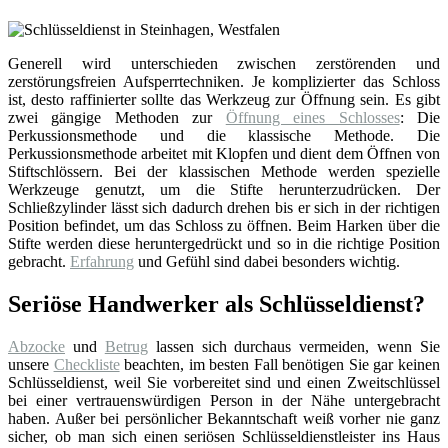
Generell wird unterschieden zwischen zerstörenden und
zerstörungsfreien Aufsperrtechniken. Je komplizierter das Schloss
ist, desto raffinierter sollte das Werkzeug zur Öffnung sein. Es gibt
zwei gängige Methoden zur
Öffnung eines Schlosses
: Die
Perkussionsmethode und die klassische Methode. Die
Perkussionsmethode arbeitet mit Klopfen und dient dem Öffnen von
Stiftschlössern. Bei der klassischen Methode werden spezielle
Werkzeuge genutzt, um die Stifte herunterzudrücken. Der
Schließzylinder lässt sich dadurch drehen bis er sich in der richtigen
Position befindet, um das Schloss zu öffnen. Beim Harken über die
Stifte werden diese heruntergedrückt und so in die richtige Position
gebracht.
Erfahrung
und Gefühl sind dabei besonders wichtig.
Seriöse Handwerker als Schlüsseldienst?
Abzocke
und
Betrug
lassen sich durchaus vermeiden, wenn Sie
unsere
Checkliste
beachten, im besten Fall benötigen Sie gar keinen
Schlüsseldienst, weil Sie vorbereitet sind und einen Zweitschlüssel
bei einer vertrauenswürdigen Person in der Nähe untergebracht
haben. Außer bei persönlicher Bekanntschaft weiß vorher nie ganz
sicher, ob man sich einen seriösen Schlüsseldienstleister ins Haus