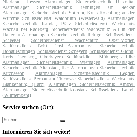
Nidderau, Hessen
Alarmanlagen Sicherheitstechnik Unstruttal
Alarmanlagen Sicherheitstechnik Benningen am Neckar
Alarmanlagen Sicherheitstechnik Sottrum, Kreis Rotenburg an der
Wümme
Schlüsseldienst Waldbrunn (Westerwald)
Alarmanlagen
Sicherheitstechnik Kandel, Pfalz
Sicherheitsdienst Wachschutz
Wachau bei Radeberg
Sicherheitsdienst Wachschutz Au in der
Hallertau
Alarmanlagen Sicherheitstechnik Ihringen
Schlüsseldienst
Scheeßel
Sicherheitsdienst Wachschutz Ober-Mörlen
Schlüsseldienst Twist, Emsl
Alarmanlagen Sicherheitstechnik
Donaueschingen
Schlüsseldienst Scheyern
Schlüsseldienst Glonn,
Kreis Ebersberg, Oberbayern
Schlüsseldienst Mühlberg / Elbe
Alarmanlagen Sicherheitstechnik Wiethagen
Alarmanlagen
Sicherheitstechnik Altenstadt, Iller
Alarmanlagen Sicherheitstechnik
Kirchseeon
Alarmanlagen Sicherheitstechnik Legden
Schlüsseldienst Bernau am Chiemsee
Sicherheitsdienst Wachschutz
Blankenburg (Harz)
Alarmanlagen Sicherheitstechnik Amtzell
Alarmanlagen Sicherheitstechnik Konstanz
Schlüsseldienst Baindt
(Württemberg)
Service suchen (Ort):
Suche
Suchen
nach:
Informieren Sie sich weiter!