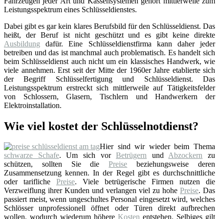
Fahrzeugen jeder Art und Kassensystemen gehört mittlerweile zum
Leistungsspektrum eines Schlüsseldienstes.
Dabei gibt es gar kein klares Berufsbild für den Schlüsseldienst. Das
heißt, der Beruf ist nicht geschützt und es gibt keine direkte
Ausbildung
dafür. Eine Schlüsseldienstfirma kann daher jeder
betreiben und das ist manchmal auch problematisch. Es handelt sich
beim Schlüsseldienst auch nicht um ein klassisches Handwerk, wie
viele annehmen. Erst seit der Mitte der 1960er Jahre etablierte sich
der Begriff Schlüsselfertigung und Schlüsseldienst. Das
Leistungsspektrum erstreckt sich mittlerweile auf Tätigkeitsfelder
von Schlossern, Glasern, Tischlern und Handwerkern der
Elektroinstallation.
Wie viel kostet der Schlüsselnotdienst?
Hier sind wir wieder beim Thema
schwarze Schafe
. Um sich vor
Betrügern
und
Abzockern
zu
schützen, sollten Sie die
Preise
beziehungsweise deren
Zusammensetzung kennen. In der Regel gibt es durchschnittliche
oder tarifliche
Preise
. Viele betrügerische Firmen nutzen die
Verzweiflung ihrer Kunden und verlangen viel zu hohe
Preise
. Das
passiert meist, wenn ungeschultes Personal eingesetzt wird, welches
Schlösser unprofessionell öffnet oder Türen direkt aufbrechen
wollen, wodurch wiederum höhere
Kosten
entstehen. Selbiges gilt