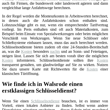
auch für Firmen, die bundesweit oder landesweit agieren und dann
vergleichbar lange Anfahrtswege berechnen.
In der Regel werden die Monteurkosten in Arbeitswerten berechnet,
in denen auch die Anfahrtskosten schon enthalten sind.
Lohnzuschläge gibt es nur, wenn ein entsprechender Tarifvertrag
vorliegt. Im Preis enthalten sind oft auch Materialkosten, zum
Beispiel beim Einsatz von Spezialwerkzeugen oder beim möglichen
Verschleiß von Werkzeugen. Wenn Sie neue Schlösser oder
Schließsysteme einbauen lassen, muss das auch berechnet werden.
Schlüsselnotdienste bieten zudem oft eine 24-Stunden-Bereitschaft
an, was die
Kosten
besonders
nachts
und an Sonn- und Feiertagen,
steigen lässt. Lassen Sie sich am besten vorab über die möglichen
Kosten
informieren. Schlüsselnotdienste sollten ihre
Kosten
transparent gestalten, um glaubwürdige auf Sie zu wirken. Nutzen
Sie dazu unsere Karte mit Richtwerten für die
Kosten
einer
klassischen Türöffnung.
Wie finde ich in Walsrode einen
erstklassigen Schlüsseldienst?
Wenn Sie einen
Schlüsselnotdienst
brauchen, ist es immer von
Vorteil, einen lokalen Anbieter zu finden. Selbst wenn andere
Dienstleister günstiger erscheinen – dieser Schein trügt manchmal