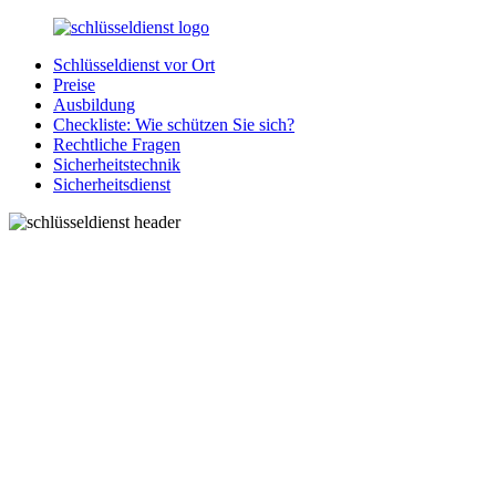
Zurück
zum
Schlüsseldienst vor Ort
Inhalt
SchluesseldienstDirekt.de
Ihre
Preise
Notlage
Ausbildung
wird
Checkliste: Wie schützen Sie sich?
gelöst!
Rechtliche Fragen
Sicherheitstechnik
Sicherheitsdienst