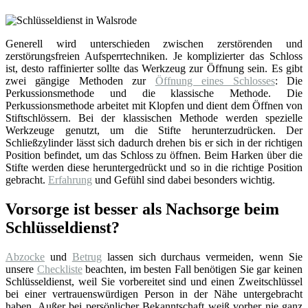
Generell wird unterschieden zwischen zerstörenden und
zerstörungsfreien Aufsperrtechniken. Je komplizierter das Schloss
ist, desto raffinierter sollte das Werkzeug zur Öffnung sein. Es gibt
zwei gängige Methoden zur
Öffnung eines Schlosses
: Die
Perkussionsmethode und die klassische Methode. Die
Perkussionsmethode arbeitet mit Klopfen und dient dem Öffnen von
Stiftschlössern. Bei der klassischen Methode werden spezielle
Werkzeuge genutzt, um die Stifte herunterzudrücken. Der
Schließzylinder lässt sich dadurch drehen bis er sich in der richtigen
Position befindet, um das Schloss zu öffnen. Beim Harken über die
Stifte werden diese heruntergedrückt und so in die richtige Position
gebracht.
Erfahrung
und Gefühl sind dabei besonders wichtig.
Vorsorge ist besser als Nachsorge beim
Schlüsseldienst?
Abzocke
und
Betrug
lassen sich durchaus vermeiden, wenn Sie
unsere
Checkliste
beachten, im besten Fall benötigen Sie gar keinen
Schlüsseldienst, weil Sie vorbereitet sind und einen Zweitschlüssel
bei einer vertrauenswürdigen Person in der Nähe untergebracht
haben. Außer bei persönlicher Bekanntschaft weiß vorher nie ganz