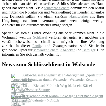
sicher, ob man sich einen seriösen Schlüsseldienstleister ins Haus
geholt hat oder nicht. Viele
schwarze Schafe
dominieren den Markt
und nutzen die Notsituation und Verzweiflung der Kunden schamlos
aus. Dennoch sollten Sie einem seriösen
Handwerker
aus Ihrer
Umgebung erst einmal vertrauen, auch wenn einige wenige
Anbieter für ein durchwachsenes Image sorgen.
Sperren Sie sich aus Ihrer Wohnung aus oder kommen nicht in die
Wohnung, weil Ihr
Schlüssel
verloren gegangen ist, möchten Sie
verständlicherweise so schnell wie möglich in Ihre Wohnung
zurück. In dieser
Panik
- und Zwangssituation sind Sie leicht
gefundene Opfer für
schwarze Schafe
,
Abzocker
und
Betrüger
. Bitte
informieren Sie sich deshalb vorher gut!
News zum Schlüsseldienst in Walsrode
Autoschlüssel abgeluchst: 14-Jähriger auf „Spritztour“
mit Freunden durch Walsrode - Walsroder Zeitung
Tat am Richard-Fröhlich-Weg bleibt ein Rätsel -
Walsroder Zeitung
Wer kennt diesen Mann? Soko jagt Täter nach Angriff
auf 27-Jährige - NDR.de