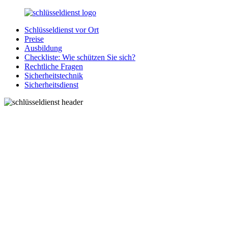
Zurück
zum
Schlüsseldienst vor Ort
Inhalt
SchluesseldienstDirekt.de
Ihre
Preise
Notlage
Ausbildung
wird
Checkliste: Wie schützen Sie sich?
gelöst!
Rechtliche Fragen
Sicherheitstechnik
Sicherheitsdienst