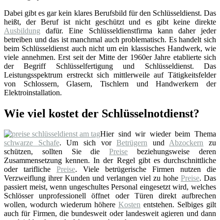
Dabei gibt es gar kein klares Berufsbild für den Schlüsseldienst. Das
heißt, der Beruf ist nicht geschützt und es gibt keine direkte
Ausbildung
dafür. Eine Schlüsseldienstfirma kann daher jeder
betreiben und das ist manchmal auch problematisch. Es handelt sich
beim Schlüsseldienst auch nicht um ein klassisches Handwerk, wie
viele annehmen. Erst seit der Mitte der 1960er Jahre etablierte sich
der Begriff Schlüsselfertigung und Schlüsseldienst. Das
Leistungsspektrum erstreckt sich mittlerweile auf Tätigkeitsfelder
von Schlossern, Glasern, Tischlern und Handwerkern der
Elektroinstallation.
Wie viel kostet der Schlüsselnotdienst?
Hier sind wir wieder beim Thema
schwarze Schafe
. Um sich vor
Betrügern
und
Abzockern
zu
schützen, sollten Sie die
Preise
beziehungsweise deren
Zusammensetzung kennen. In der Regel gibt es durchschnittliche
oder tarifliche
Preise
. Viele betrügerische Firmen nutzen die
Verzweiflung ihrer Kunden und verlangen viel zu hohe
Preise
. Das
passiert meist, wenn ungeschultes Personal eingesetzt wird, welches
Schlösser unprofessionell öffnet oder Türen direkt aufbrechen
wollen, wodurch wiederum höhere
Kosten
entstehen. Selbiges gilt
auch für Firmen, die bundesweit oder landesweit agieren und dann