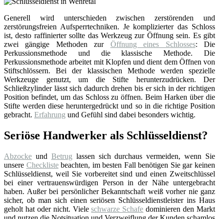
Generell wird unterschieden zwischen zerstörenden und
zerstörungsfreien Aufsperrtechniken. Je komplizierter das Schloss
ist, desto raffinierter sollte das Werkzeug zur Öffnung sein. Es gibt
zwei gängige Methoden zur
Öffnung eines Schlosses
: Die
Perkussionsmethode und die klassische Methode. Die
Perkussionsmethode arbeitet mit Klopfen und dient dem Öffnen von
Stiftschlössern. Bei der klassischen Methode werden spezielle
Werkzeuge genutzt, um die Stifte herunterzudrücken. Der
Schließzylinder lässt sich dadurch drehen bis er sich in der richtigen
Position befindet, um das Schloss zu öffnen. Beim Harken über die
Stifte werden diese heruntergedrückt und so in die richtige Position
gebracht.
Erfahrung
und Gefühl sind dabei besonders wichtig.
Seriöse Handwerker als Schlüsseldienst?
Abzocke
und
Betrug
lassen sich durchaus vermeiden, wenn Sie
unsere
Checkliste
beachten, im besten Fall benötigen Sie gar keinen
Schlüsseldienst, weil Sie vorbereitet sind und einen Zweitschlüssel
bei einer vertrauenswürdigen Person in der Nähe untergebracht
haben. Außer bei persönlicher Bekanntschaft weiß vorher nie ganz
sicher, ob man sich einen seriösen Schlüsseldienstleister ins Haus
geholt hat oder nicht. Viele
schwarze Schafe
dominieren den Markt
und nutzen die Notsituation und Verzweiflung der Kunden schamlos