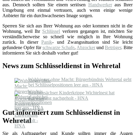
aus. Dennoch sollten Sie einem seriösen
Handwerker
aus Ihrer
Umgebung erst einmal vertrauen, auch wenn einige wenige
Anbieter für ein durchwachsenes Image sorgen.
Sperren Sie sich aus Ihrer Wohnung aus oder kommen nicht in die
Wohnung, weil Ihr
Schlüssel
verloren gegangen ist, möchten Sie
verständlicherweise so schnell wie möglich in Ihre Wohnung
zurück. In dieser
Panik
- und Zwangssituation sind Sie leicht
gefundene Opfer für
schwarze Schafe
,
Abzocker
und
Betrüger
. Bitte
informieren Sie sich deshalb vorher gut!
News zum Schlüsseldienst in Wehretal
Wahlsieger ohne Macht: Bürgerbündnis Wehretal geht
bei Schlüsselpositionen leer aus - HNA
Reichensächser Kinderkrippe Wichtelnest hat
Einweihung nachgeholt - HNA
Gut informiert zum Schlüsseldienst in
Wehretal
Sie als Auftraggeber und Kunde sollten immer die Augen