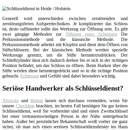
Generell wird unterschieden zwischen zerstörenden und
zerstörungsfreien Aufsperrtechniken. Je komplizierter das Schloss
ist, desto raffinierter sollte das Werkzeug zur Öffnung sein. Es gibt
zwei gängige Methoden zur
Öffnung eines Schlosses
: Die
Perkussionsmethode und die klassische Methode. Die
Perkussionsmethode arbeitet mit Klopfen und dient dem Öffnen von
Stiftschlössern. Bei der klassischen Methode werden spezielle
Werkzeuge genutzt, um die Stifte herunterzudrücken. Der
Schließzylinder lässt sich dadurch drehen bis er sich in der richtigen
Position befindet, um das Schloss zu öffnen. Beim Harken über die
Stifte werden diese heruntergedrückt und so in die richtige Position
gebracht.
Erfahrung
und Gefühl sind dabei besonders wichtig.
Seriöse Handwerker als Schlüsseldienst?
Abzocke
und
Betrug
lassen sich durchaus vermeiden, wenn Sie
unsere
Checkliste
beachten, im besten Fall benötigen Sie gar keinen
Schlüsseldienst, weil Sie vorbereitet sind und einen Zweitschlüssel
bei einer vertrauenswürdigen Person in der Nähe untergebracht
haben. Außer bei persönlicher Bekanntschaft weiß vorher nie ganz
sicher, ob man sich einen seriösen Schlüsseldienstleister ins Haus