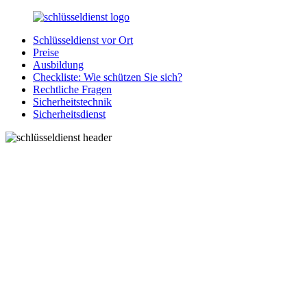
Zurück
zum
Schlüsseldienst vor Ort
Inhalt
SchluesseldienstDirekt.de
Ihre
Preise
Notlage
Ausbildung
wird
Checkliste: Wie schützen Sie sich?
gelöst!
Rechtliche Fragen
Sicherheitstechnik
Sicherheitsdienst