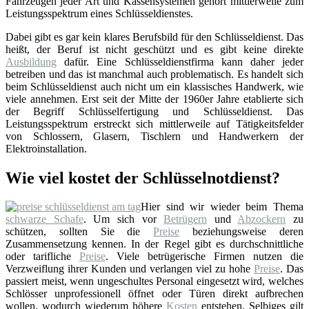
Fahrzeugen jeder Art und Kassensystemen gehört mittlerweile zum
Leistungsspektrum eines Schlüsseldienstes.
Dabei gibt es gar kein klares Berufsbild für den Schlüsseldienst. Das
heißt, der Beruf ist nicht geschützt und es gibt keine direkte
Ausbildung
dafür. Eine Schlüsseldienstfirma kann daher jeder
betreiben und das ist manchmal auch problematisch. Es handelt sich
beim Schlüsseldienst auch nicht um ein klassisches Handwerk, wie
viele annehmen. Erst seit der Mitte der 1960er Jahre etablierte sich
der Begriff Schlüsselfertigung und Schlüsseldienst. Das
Leistungsspektrum erstreckt sich mittlerweile auf Tätigkeitsfelder
von Schlossern, Glasern, Tischlern und Handwerkern der
Elektroinstallation.
Wie viel kostet der Schlüsselnotdienst?
Hier sind wir wieder beim Thema
schwarze Schafe
. Um sich vor
Betrügern
und
Abzockern
zu
schützen, sollten Sie die
Preise
beziehungsweise deren
Zusammensetzung kennen. In der Regel gibt es durchschnittliche
oder tarifliche
Preise
. Viele betrügerische Firmen nutzen die
Verzweiflung ihrer Kunden und verlangen viel zu hohe
Preise
. Das
passiert meist, wenn ungeschultes Personal eingesetzt wird, welches
Schlösser unprofessionell öffnet oder Türen direkt aufbrechen
wollen, wodurch wiederum höhere
Kosten
entstehen. Selbiges gilt