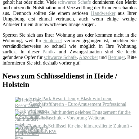
geholt hat oder nicht. Viele
schwarze Schafe
dominieren den Markt
und nutzen die Notsituation und Verzweiflung der Kunden schamlos
aus. Dennoch sollten Sie einem seriösen
Handwerker
aus Ihrer
Umgebung erst einmal vertrauen, auch wenn einige wenige
Anbieter für ein durchwachsenes Image sorgen.
Sperren Sie sich aus Ihrer Wohnung aus oder kommen nicht in die
Wohnung, weil Ihr
Schlüssel
verloren gegangen ist, möchten Sie
verständlicherweise so schnell wie möglich in Ihre Wohnung
zurück. In dieser
Panik
- und Zwangssituation sind Sie leicht
gefundene Opfer für
schwarze Schafe
,
Abzocker
und
Betrüger
. Bitte
informieren Sie sich deshalb vorher gut!
News zum Schlüsseldienst in Heide /
Holstein
Heide Park Resort: Jenny Blask wird neue
Geschäftsführerin - EuroAmusement Professional
Ein halbes Jahrhundert gelebtes Engagement für die
Volkshochschule - Vorsprung Wetterau
Natur als Schlüssel für eine klimaresiliente Zukunft -
NABU NRW