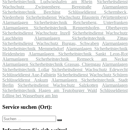
Sicherheitstechnik Ludwigshafen am Rhein
Sicherheitsdienst
Wachschutz Zwingenberg, Bergstraße
Alarmanlagen
Sicherheitstechnik Berching
Schlüsseldienst Schermbeck,
Niederrhein
Sicherheitsdienst Wachschutz Blaustein (Württemberg)
Alarmanlagen Sicherheitstechnik Reichenberg, Unterfranken
Alarmanlagen Sicherheitstechnik Rennertshofen, Oberbayern
Sicherheitsdienst Wachschutz Inzell
Sicherheitsdienst Wachschutz
Lauchheim
Alarmanlagen Sicherheitstechnik Zittau
Sicherheitsdienst Wachschutz Burgau, Schwaben
Alarmanlagen
Sicherheitstechnik Memmelsdorf
Alarmanlagen Sicherheitstechnik
Heidenheim
Alarmanlagen Sicherheitstechnik Sankt Leon-Rot
Alarmanlagen Sicherheitstechnik Remseck am Neckar
Alarmanlagen Sicherheitstechnik Grassau, Chiemgau
Alarmanlagen
Sicherheitstechnik Lollar
Sicherheitsdienst Wachschutz Edewecht
Schlüsseldienst Aue-Fallstein
Sicherheitsdienst Wachschutz Schüren
Schlüsseldienst Ankum
Alarmanlagen Sicherheitstechnik Stadt
Berlin
Sicherheitsdienst Wachschutz Salzkotten
Alarmanlagen
Sicherheitstechnik Hagen am Teutoburger Wald
Schlüsseldienst
Edling bei Wasserburg am Inn
Service suchen (Ort):
Suche
Suchen
nach: