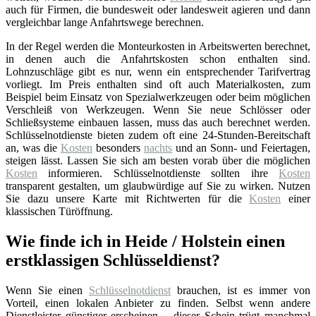
auch für Firmen, die bundesweit oder landesweit agieren und dann
vergleichbar lange Anfahrtswege berechnen.
In der Regel werden die Monteurkosten in Arbeitswerten berechnet,
in denen auch die Anfahrtskosten schon enthalten sind.
Lohnzuschläge gibt es nur, wenn ein entsprechender Tarifvertrag
vorliegt. Im Preis enthalten sind oft auch Materialkosten, zum
Beispiel beim Einsatz von Spezialwerkzeugen oder beim möglichen
Verschleiß von Werkzeugen. Wenn Sie neue Schlösser oder
Schließsysteme einbauen lassen, muss das auch berechnet werden.
Schlüsselnotdienste bieten zudem oft eine 24-Stunden-Bereitschaft
an, was die
Kosten
besonders
nachts
und an Sonn- und Feiertagen,
steigen lässt. Lassen Sie sich am besten vorab über die möglichen
Kosten
informieren. Schlüsselnotdienste sollten ihre
Kosten
transparent gestalten, um glaubwürdige auf Sie zu wirken. Nutzen
Sie dazu unsere Karte mit Richtwerten für die
Kosten
einer
klassischen Türöffnung.
Wie finde ich in Heide / Holstein einen
erstklassigen Schlüsseldienst?
Wenn Sie einen
Schlüsselnotdienst
brauchen, ist es immer von
Vorteil, einen lokalen Anbieter zu finden. Selbst wenn andere
Dienstleister günstiger erscheinen – dieser Schein trügt manchmal