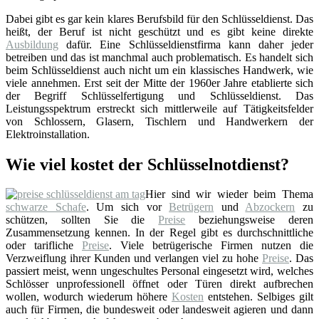
Dabei gibt es gar kein klares Berufsbild für den Schlüsseldienst. Das
heißt, der Beruf ist nicht geschützt und es gibt keine direkte
Ausbildung
dafür. Eine Schlüsseldienstfirma kann daher jeder
betreiben und das ist manchmal auch problematisch. Es handelt sich
beim Schlüsseldienst auch nicht um ein klassisches Handwerk, wie
viele annehmen. Erst seit der Mitte der 1960er Jahre etablierte sich
der Begriff Schlüsselfertigung und Schlüsseldienst. Das
Leistungsspektrum erstreckt sich mittlerweile auf Tätigkeitsfelder
von Schlossern, Glasern, Tischlern und Handwerkern der
Elektroinstallation.
Wie viel kostet der Schlüsselnotdienst?
Hier sind wir wieder beim Thema
schwarze Schafe
. Um sich vor
Betrügern
und
Abzockern
zu
schützen, sollten Sie die
Preise
beziehungsweise deren
Zusammensetzung kennen. In der Regel gibt es durchschnittliche
oder tarifliche
Preise
. Viele betrügerische Firmen nutzen die
Verzweiflung ihrer Kunden und verlangen viel zu hohe
Preise
. Das
passiert meist, wenn ungeschultes Personal eingesetzt wird, welches
Schlösser unprofessionell öffnet oder Türen direkt aufbrechen
wollen, wodurch wiederum höhere
Kosten
entstehen. Selbiges gilt
auch für Firmen, die bundesweit oder landesweit agieren und dann