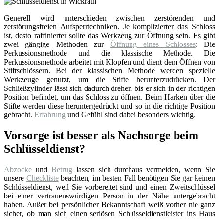
Generell wird unterschieden zwischen zerstörenden und
zerstörungsfreien Aufsperrtechniken. Je komplizierter das Schloss
ist, desto raffinierter sollte das Werkzeug zur Öffnung sein. Es gibt
zwei gängige Methoden zur
Öffnung eines Schlosses
: Die
Perkussionsmethode und die klassische Methode. Die
Perkussionsmethode arbeitet mit Klopfen und dient dem Öffnen von
Stiftschlössern. Bei der klassischen Methode werden spezielle
Werkzeuge genutzt, um die Stifte herunterzudrücken. Der
Schließzylinder lässt sich dadurch drehen bis er sich in der richtigen
Position befindet, um das Schloss zu öffnen. Beim Harken über die
Stifte werden diese heruntergedrückt und so in die richtige Position
gebracht.
Erfahrung
und Gefühl sind dabei besonders wichtig.
Vorsorge ist besser als Nachsorge beim
Schlüsseldienst?
Abzocke
und
Betrug
lassen sich durchaus vermeiden, wenn Sie
unsere
Checkliste
beachten, im besten Fall benötigen Sie gar keinen
Schlüsseldienst, weil Sie vorbereitet sind und einen Zweitschlüssel
bei einer vertrauenswürdigen Person in der Nähe untergebracht
haben. Außer bei persönlicher Bekanntschaft weiß vorher nie ganz
sicher, ob man sich einen seriösen Schlüsseldienstleister ins Haus