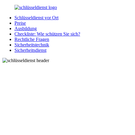
Zurück
zum
Schlüsseldienst vor Ort
Inhalt
SchluesseldienstDirekt.de
Ihre
Preise
Notlage
Ausbildung
wird
Checkliste: Wie schützen Sie sich?
gelöst!
Rechtliche Fragen
Sicherheitstechnik
Sicherheitsdienst