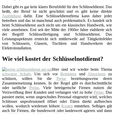
Dabei gibt es gar kein klares Berufsbild für den Schlüsseldienst. Das
heißt, der Beruf ist nicht geschützt und es gibt keine direkte
Ausbildung
dafür. Eine Schlüsseldienstfirma kann daher jeder
betreiben und das ist manchmal auch problematisch. Es handelt sich
beim Schlüsseldienst auch nicht um ein klassisches Handwerk, wie
viele annehmen. Erst seit der Mitte der 1960er Jahre etablierte sich
der Begriff Schlüsselfertigung und Schlüsseldienst. Das
Leistungsspektrum erstreckt sich mittlerweile auf Tätigkeitsfelder
von Schlossern, Glasern, Tischlern und Handwerkern der
Elektroinstallation.
Wie viel kostet der Schlüsselnotdienst?
Hier sind wir wieder beim Thema
schwarze Schafe
. Um sich vor
Betrügern
und
Abzockern
zu
schützen, sollten Sie die
Preise
beziehungsweise deren
Zusammensetzung kennen. In der Regel gibt es durchschnittliche
oder tarifliche
Preise
. Viele betrügerische Firmen nutzen die
Verzweiflung ihrer Kunden und verlangen viel zu hohe
Preise
. Das
passiert meist, wenn ungeschultes Personal eingesetzt wird, welches
Schlösser unprofessionell öffnet oder Türen direkt aufbrechen
wollen, wodurch wiederum höhere
Kosten
entstehen. Selbiges gilt
auch für Firmen, die bundesweit oder landesweit agieren und dann