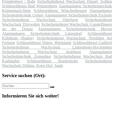
Fröndenberg / Ruhr
Sicherheitsdienst Wachschutz Dassel, Solling
Schlüsseldienst Bad Wünnenberg
Alarmanlagen Sicherheitstechnik
Königsbach-Stein
Schlüsseldienst Wäschenbeuren
Alarmanlagen
Sicherheitstechnik Uelsen
Alarmanlagen Sicherheitstechnik Eschede
Sicherheitsdienst Wachschutz Otterberg
Sicherheitsdienst
Wachschutz Dörverden
Sicherheitsdienst Wachschutz Gundelfingen
an der Donau
Alarmanlagen Sicherheitstechnik Mayen
Alarmanlagen Sicherheitstechnik Litzendorf
Schlüsseldienst
Külsheim (Baden)
Sicherheitsdienst Wachschutz Neufahrn bei
Freising
Schlüsseldienst Düren, Rheinland
Schlüsseldienst Gaildorf
Sicherheitsdienst Wachschutz Linkenheim-Hochstetten
Sicherheitsdienst Wachschutz Jesteburg
Alarmanlagen
Sicherheitstechnik Zorneding
Sicherheitsdienst Wachschutz Bad
Karlshafen
Schlüsseldienst Bordesholm
Sicherheitsdienst
Wachschutz Döhlau, Kreis Hof, Saale
Service suchen (Ort):
Suche
Suchen
nach:
Informieren Sie sich weiter!