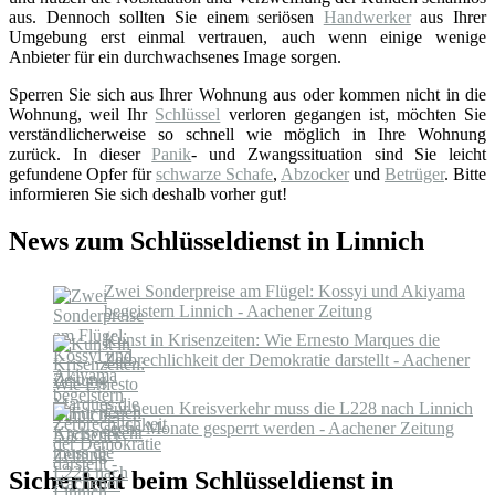
aus. Dennoch sollten Sie einem seriösen
Handwerker
aus Ihrer
Umgebung erst einmal vertrauen, auch wenn einige wenige
Anbieter für ein durchwachsenes Image sorgen.
Sperren Sie sich aus Ihrer Wohnung aus oder kommen nicht in die
Wohnung, weil Ihr
Schlüssel
verloren gegangen ist, möchten Sie
verständlicherweise so schnell wie möglich in Ihre Wohnung
zurück. In dieser
Panik
- und Zwangssituation sind Sie leicht
gefundene Opfer für
schwarze Schafe
,
Abzocker
und
Betrüger
. Bitte
informieren Sie sich deshalb vorher gut!
News zum Schlüsseldienst in Linnich
Zwei Sonderpreise am Flügel: Kossyi und Akiyama
begeistern Linnich - Aachener Zeitung
Kunst in Krisenzeiten: Wie Ernesto Marques die
Zerbrechlichkeit der Demokratie darstellt - Aachener
Zeitung
Für neuen Kreisverkehr muss die L228 nach Linnich
sechs Monate gesperrt werden - Aachener Zeitung
Sicherheit beim Schlüsseldienst in