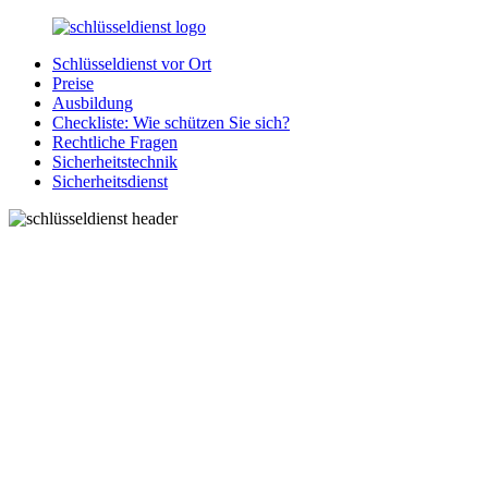
Zurück
zum
Schlüsseldienst vor Ort
Inhalt
SchluesseldienstDirekt.de
Ihre
Preise
Notlage
Ausbildung
wird
Checkliste: Wie schützen Sie sich?
gelöst!
Rechtliche Fragen
Sicherheitstechnik
Sicherheitsdienst