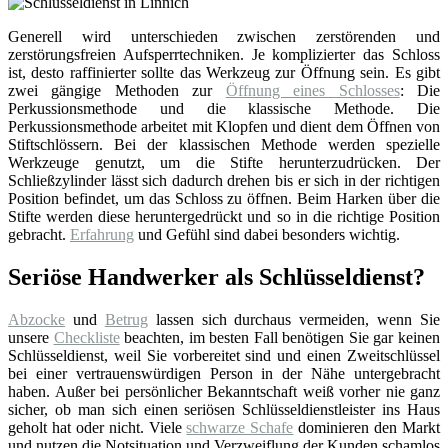
Generell wird unterschieden zwischen zerstörenden und
zerstörungsfreien Aufsperrtechniken. Je komplizierter das Schloss
ist, desto raffinierter sollte das Werkzeug zur Öffnung sein. Es gibt
zwei gängige Methoden zur
Öffnung eines Schlosses
: Die
Perkussionsmethode und die klassische Methode. Die
Perkussionsmethode arbeitet mit Klopfen und dient dem Öffnen von
Stiftschlössern. Bei der klassischen Methode werden spezielle
Werkzeuge genutzt, um die Stifte herunterzudrücken. Der
Schließzylinder lässt sich dadurch drehen bis er sich in der richtigen
Position befindet, um das Schloss zu öffnen. Beim Harken über die
Stifte werden diese heruntergedrückt und so in die richtige Position
gebracht.
Erfahrung
und Gefühl sind dabei besonders wichtig.
Seriöse Handwerker als Schlüsseldienst?
Abzocke
und
Betrug
lassen sich durchaus vermeiden, wenn Sie
unsere
Checkliste
beachten, im besten Fall benötigen Sie gar keinen
Schlüsseldienst, weil Sie vorbereitet sind und einen Zweitschlüssel
bei einer vertrauenswürdigen Person in der Nähe untergebracht
haben. Außer bei persönlicher Bekanntschaft weiß vorher nie ganz
sicher, ob man sich einen seriösen Schlüsseldienstleister ins Haus
geholt hat oder nicht. Viele
schwarze Schafe
dominieren den Markt
und nutzen die Notsituation und Verzweiflung der Kunden schamlos